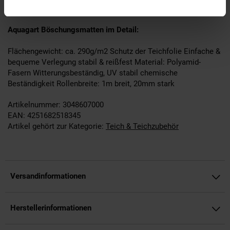
dreidimensionale Erosionsschutzmatte.
Aquagart Böschungsmatten im Detail:
Flächengewicht: ca. 290g/m2 Schutz der Teichfolie Einfache &
bequeme Verlegung stabil & reißfest Material: Polyamid-
Fasern Witterungsbeständig, UV stabil chemische
Beständigkeit Rollenbreite: 1m breit, 20mm stark
Artikelnummer: 3048607000
EAN: 4251682518345
Artikel gehört zur Kategorie:
Teich & Teichzubehör
Versandinformationen
Herstellerinformationen