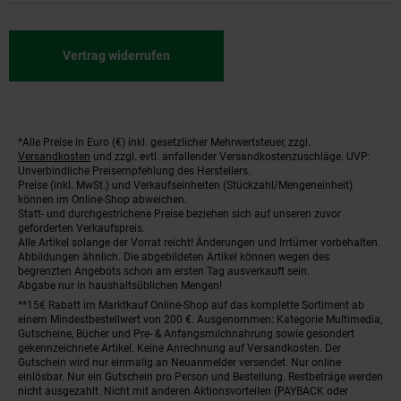
Vertrag widerrufen
*Alle Preise in Euro (€) inkl. gesetzlicher Mehrwertsteuer, zzgl.
Fußnoten
Versandkosten
und zzgl. evtl. anfallender Versandkostenzuschläge. UVP:
Unverbindliche Preisempfehlung des Herstellers.
Preise (inkl. MwSt.) und Verkaufseinheiten (Stückzahl/Mengeneinheit)
können im Online-Shop abweichen.
Statt- und durchgestrichene Preise beziehen sich auf unseren zuvor
geforderten Verkaufspreis.
Alle Artikel solange der Vorrat reicht! Änderungen und Irrtümer vorbehalten.
Abbildungen ähnlich. Die abgebildeten Artikel können wegen des
begrenzten Angebots schon am ersten Tag ausverkauft sein.
Abgabe nur in haushaltsüblichen Mengen!
**15€ Rabatt im Marktkauf Online-Shop auf das komplette Sortiment ab
einem Mindestbestellwert von 200 €. Ausgenommen: Kategorie Multimedia,
Gutscheine, Bücher und Pre- & Anfangsmilchnahrung sowie gesondert
gekennzeichnete Artikel. Keine Anrechnung auf Versandkosten. Der
Gutschein wird nur einmalig an Neuanmelder versendet. Nur online
einlösbar. Nur ein Gutschein pro Person und Bestellung. Restbeträge werden
nicht ausgezahlt. Nicht mit anderen Aktionsvorteilen (PAYBACK oder