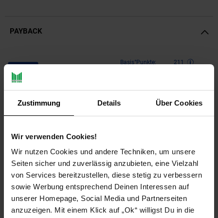
PAYBACK
Payback Punkte
Basis°Punkte:
211
Extra°Punkte:
0
Zustimmung
Details
Über Cookies
Produktbeschreibung
Wir verwenden Cookies!
Perfekter Schutz & optischer Hingucker für Ihren
Gartenteiches mit der Aquagart Böschungsmatte
Wir nutzen Cookies und andere Techniken, um unsere
Seiten sicher und zuverlässig anzubieten, eine Vielzahl
Ein Teich im eigenen Garten ist wohl für jeden Hausbesitzer
von Services bereitzustellen, diese stetig zu verbessern
das Highlight in der Gartengestaltung. Ein Ort der Entspannung,
sowie Werbung entsprechend Deinen Interessen auf
Treffpunkt vieler nützlicher Insekten und Tiere, eine Oase aus
Wasser und herrlichen Pflanzen. Unsere offene,
unserer Homepage, Social Media und Partnerseiten
dreidimensionale Krallmatten für Pflanzen sind schützend,
anzuzeigen. Mit einem Klick auf „Ok“ willigst Du in die