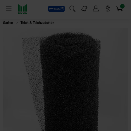
0
Payback
Markt-Angebote
Artikel
Menü
Suchfeld einblenden
Mein Konto
Markt finden
Warenkorb
Garten
Teich & Teichzubehör
Aquagart Böschungsmatte Krallmatte 50m x