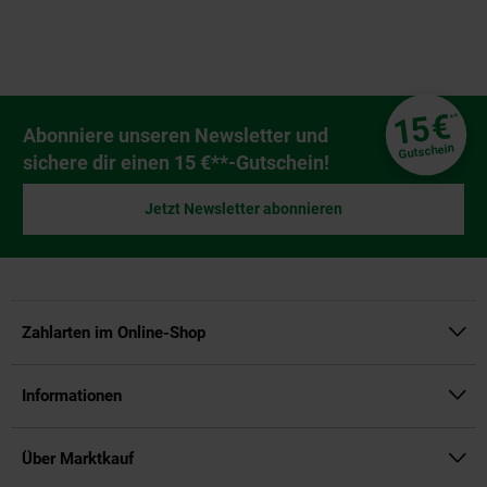
Fußzeile
€
15
**
Newsletter Anmeldung
Abonniere unseren Newsletter und
Gutschein
sichere dir einen 15 €**-Gutschein!
Jetzt Newsletter abonnieren
Zahlarten im Online-Shop
Informationen
Über Marktkauf