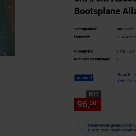
Bootsplane Al
Plane
Verfügbarkeit:
Auf Lager
Lieferzeit:
ca. 4 Werkt
Grundpreis:
1 qm = 2.0
Mindestbestellmenge:
1
Payback Punkte
Basis°Punk
Extra°Punk
NUR
96,
nur 96,
30
30
*
Garantieverlängerung hinzufü
zusätzlichen Garantieschutz 