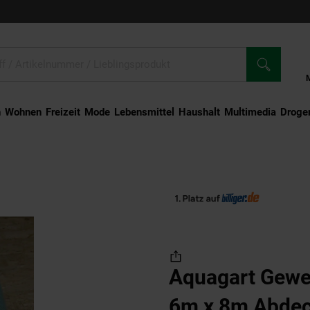
n
Wohnen
Freizeit
Mode
Lebensmittel
Haushalt
Multimedia
Droger
eplane 220g 6m x 8m Abdeckplane Bootsplane Allzweckplane Plane
Aquagart Gewe
6m x 8m Abdec