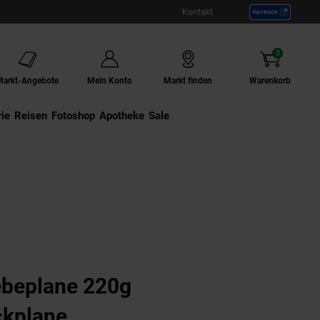
Kontakt
0
Artikel
Markt-Angebote
Mein Konto
Markt finden
Warenkorb
ie
Externer Link:
Reisen
Externer Link:
Fotoshop
Externer Link:
Apotheke
Sale
beplane 220g
kplane