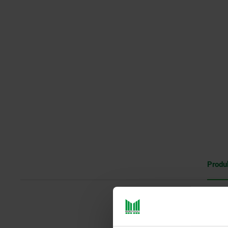
Produ
Es handelt sich hier um eine uni
der Forstwirtschaft und dem pr