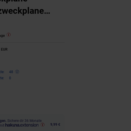
lzweckplane
age
1 EUR
te:
48
te:
0
€ Sternchen Fußnote, Details am
gen.
Sichere dir 36 Monate
9,99 €
mit