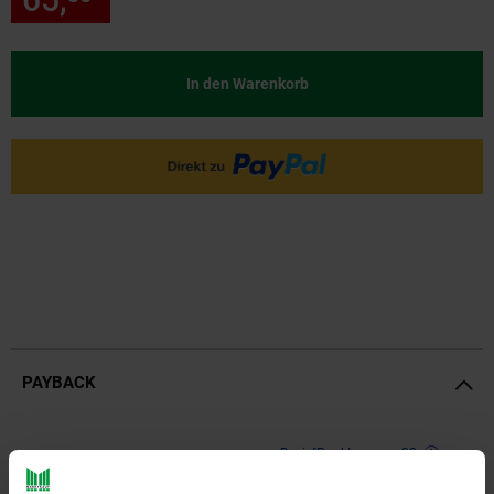
In den Warenkorb
PAYBACK
Payback Punkte
Basis°Punkte:
32
Extra°Punkte:
0