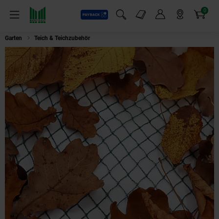
0
Payback
Markt-Angebote
Artikel
Menü
Suchfeld einblenden
Mein Konto
Markt finden
Warenkorb
Garten
Teich & Teichzubehör
Aquagart Teichnetz 13m x 6m Laubnetz Net