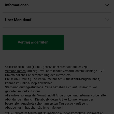
Informationen
Über Marktkauf
Vertrag widerrufen
*Alle Preise in Euro (€) inkl. gesetzlicher Mehrwertsteuer, zzgl.
Fußnoten
Versandkosten
und zzgl. evtl. anfallender Versandkostenzuschläge. UVP:
Unverbindliche Preisempfehlung des Herstellers.
Preise (inkl. MwSt.) und Verkaufseinheiten (Stückzahl/Mengeneinheit)
können im Online-Shop abweichen.
Statt- und durchgestrichene Preise beziehen sich auf unseren zuvor
geforderten Verkaufspreis.
Alle Artikel solange der Vorrat reicht! Änderungen und Irrtümer vorbehalten.
Abbildungen ähnlich. Die abgebildeten Artikel können wegen des
begrenzten Angebots schon am ersten Tag ausverkauft sein.
Abgabe nur in haushaltsüblichen Mengen!
**15€ Rabatt im Marktkauf Online-Shop auf das komplette Sortiment ab