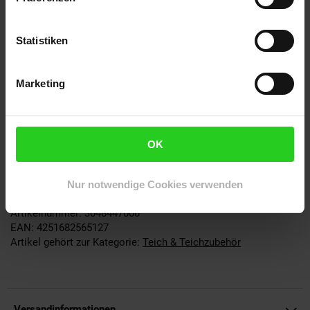
Eigenschaften:
Statistiken
Matetrial: Polyethylen (PE)
Marketing
Maschenweite: 15mm x 15mm
Laubschutz für den Gartenteich
belastbar und sehr reißfest
UV-Stabil
OK
Witterungsbeständig
für mehrjährige Anwendung gedacht
Farbe: dunkelgrün
Nur notwendige Cookies verwenden
Artikelnummer: 3048447000
EAN: 4251682565127
Artikel gehört zur Kategorie:
Teich & Teichzubehör
Versandinformationen