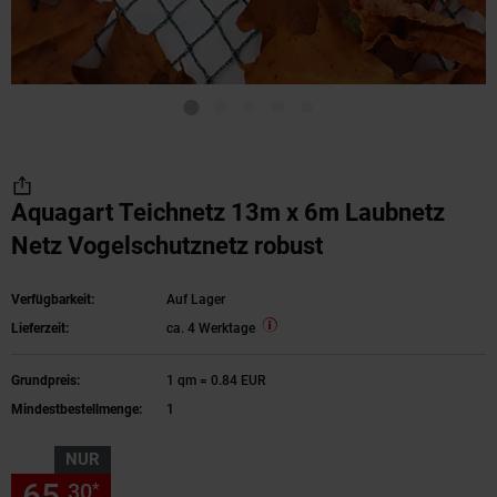
Aquagart Teichnetz 13m x 6m Laubnetz
Netz Vogelschutznetz robust
Verfügbarkeit:
Auf Lager
Lieferzeit:
ca. 4 Werktage
Grundpreis:
1 qm = 0.84 EUR
Mindestbestellmenge:
1
NUR
65,
nur 65,
€ Sternchen Fußn
30
30
*