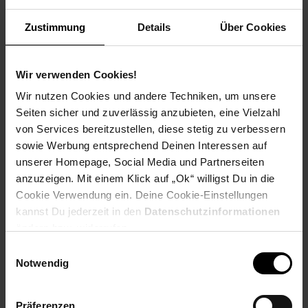
Zustimmung
Details
Über Cookies
Produktbeschreibung
Wir verwenden Cookies!
Das Teichnetz ist ideal für den Schutz des Teiches vor Laub,
Katzen, Reihern und anderen Beutegreifern. Man kann es auch
Wir nutzen Cookies und andere Techniken, um unsere
zum Abdecken vom Bäumen, Sträuchern, Beeten und Silos
Seiten sicher und zuverlässig anzubieten, eine Vielzahl
verwenden. Das Netz besteht immer jeweils aus 2 reißfesten
von Services bereitzustellen, diese stetig zu verbessern
Polyethylenfäden die miteinander verflochten sind. Die
sowie Werbung entsprechend Deinen Interessen auf
Laubnetze sind UV-Stabil und witterungsbeständig.
unserer Homepage, Social Media und Partnerseiten
anzuzeigen. Mit einem Klick auf „Ok“ willigst Du in die
Bei der Ermittlung der Netzgröße immer ein paar Meter
zugeben weil, das Teichschutznetz durchhängt und am
Cookie Verwendung ein. Deine Cookie-Einstellungen
Teichrand überlappen muss um es dort zu befestigen.
kannst Du jederzeit in den
Datenschutzinformationen
ändern bzw. widerrufen.
Dieses robuste Netz ist für langjährige Anwendungen gedacht.
Einwilligungsauswahl
Diese Laubnetz ist besonders engmaschig damit auch wirklich
Notwendig
kein Laub hindurch fällt.
Präferenzen