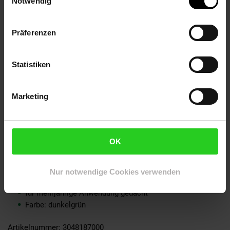
Notwendig
Dieses robuste Netz ist für langjährige Anwendungen gedacht.
Diese Laubnetz ist besonders engmaschig damit auch wirklich
Präferenzen
kein Laub hindurch fällt.
Statistiken
Eigenschaften:
Marketing
Matetrial: Polyethylen (PE)
Maschenweite: 15mm x 15mm
OK
Laubschutz für den Gartenteich
belastbar und sehr reißfest
UV-Stabil
Nur notwendige Cookies verwenden
Witterungsbeständig
für mehrjährige Anwendung gedacht
Farbe: dunkelgrün
Artikelnummer: 3048187000