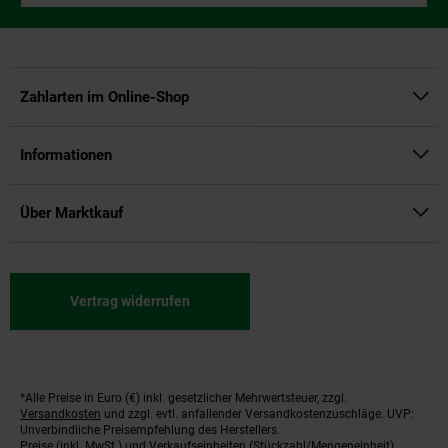
Zahlarten im Online-Shop
Informationen
Über Marktkauf
Vertrag widerrufen
*Alle Preise in Euro (€) inkl. gesetzlicher Mehrwertsteuer, zzgl.
Fußnoten
Versandkosten
und zzgl. evtl. anfallender Versandkostenzuschläge. UVP:
Unverbindliche Preisempfehlung des Herstellers.
Preise (inkl. MwSt.) und Verkaufseinheiten (Stückzahl/Mengeneinheit)