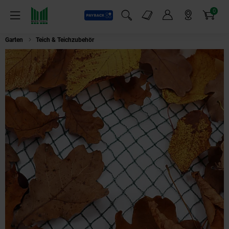
0
Payback
Markt-Angebote
Artikel
Menü
Suchfeld einblenden
Mein Konto
Markt finden
Warenkorb
Garten
Teich & Teichzubehör
Aquagart Teichnetz 37m x 16m Laubnetz Ne