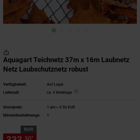
Aquagart Teichnetz 37m x 16m Laubnetz
Netz Laubschutznetz robust
Verfügbarkeit:
Auf Lager
Lieferzeit:
ca. 4 Werktage
Grundpreis:
1 qm = 0.56 EUR
Mindestbestellmenge:
1
NUR
333,
nur 333,
€ Sternchen Fu
30
30
*