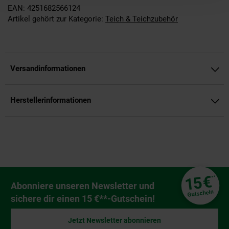
EAN: 4251682566124
Artikel gehört zur Kategorie:
Teich & Teichzubehör
Versandinformationen
Herstellerinformationen
Fußzeile
€
15
**
Newsletter Anmeldung
Abonniere unseren Newsletter und
Gutschein
sichere dir einen 15 €**-Gutschein!
Jetzt Newsletter abonnieren