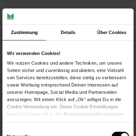
PAYBACK
Payback Punkte
Basis°Punkte:
166
Zustimmung
Details
Über Cookies
Extra°Punkte:
0
Wir verwenden Cookies!
Produktbeschreibung
Wir nutzen Cookies und andere Techniken, um unsere
Seiten sicher und zuverlässig anzubieten, eine Vielzahl
Das Teichnetz ist ideal für den Schutz des Teiches vor Laub,
von Services bereitzustellen, diese stetig zu verbessern
Katzen, Reihern und anderen Beutegreifern. Man kann es auch
sowie Werbung entsprechend Deinen Interessen auf
zum Abdecken vom Bäumen, Sträuchern, Beeten und Silos
unserer Homepage, Social Media und Partnerseiten
verwenden. Das Netz besteht immer jeweils aus 2 reißfesten
anzuzeigen. Mit einem Klick auf „Ok“ willigst Du in die
Polyethylenfäden die miteinander verflochten sind. Die
Cookie Verwendung ein. Deine Cookie-Einstellungen
Laubnetze sind UV-Stabil und witterungsbeständig.
kannst Du jederzeit in den
Datenschutzinformationen
Bei der Ermittlung der Netzgröße immer ein paar Meter
ändern bzw. widerrufen.
zugeben weil, das Teichschutznetz durchhängt und am
Einwilligungsauswahl
Teichrand überlappen muss um es dort zu befestigen.