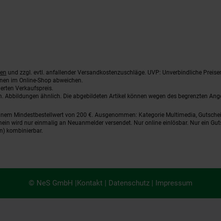
ten
und zzgl. evtl. anfallender Versandkostenzuschläge. UVP: Unverbindliche Preise
nnen im Online-Shop abweichen.
erten Verkaufspreis.
ten. Abbildungen ähnlich. Die abgebildeten Artikel können wegen des begrenzten An
einem Mindestbestellwert von 200 €. Ausgenommen: Kategorie Multimedia, Gutsche
ein wird nur einmalig an Neuanmelder versendet. Nur online einlösbar. Nur ein Gut
n) kombinierbar.
© NeS GmbH |
Kontakt
|
Datenschutz
|
Impressum