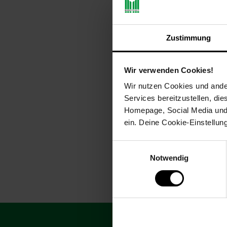
Freundschaftsbänder, 
Zustimmung
Faltschachtel
Wir verwenden Cookies!
NUR
Wir nutzen Cookies und ander
16,
nur 1
*
99
Services bereitzustellen, di
Homepage, Social Media und P
ein. Deine Cookie-Einstellun
Einwilligungsauswahl
Notwendig
Fußzeile
Abonniere unsere