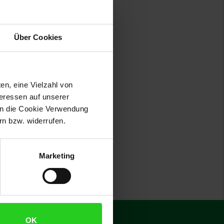
Über Cookies
en, eine Vielzahl von
 am Seitenende
n Fußnote, Details am Seitenend
teressen auf unserer
 in die Cookie Verwendung
n bzw. widerrufen.
Marketing
€
**
OK