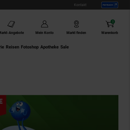
Kontakt
0
Artikel
Markt-Angebote
Mein Konto
Markt finden
Warenkorb
ie
Externer Link:
Reisen
Externer Link:
Fotoshop
Externer Link:
Apotheke
Sale