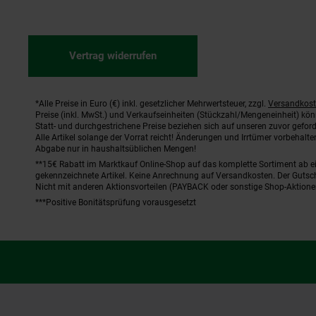
Vertrag widerrufen
*Alle Preise in Euro (€) inkl. gesetzlicher Mehrwertsteuer, zzgl.
Versandkos
Fußnoten
Preise (inkl. MwSt.) und Verkaufseinheiten (Stückzahl/Mengeneinheit) kö
Statt- und durchgestrichene Preise beziehen sich auf unseren zuvor geford
Alle Artikel solange der Vorrat reicht! Änderungen und Irrtümer vorbehal
Abgabe nur in haushaltsüblichen Mengen!
**15€ Rabatt im Marktkauf Online-Shop auf das komplette Sortiment ab 
gekennzeichnete Artikel. Keine Anrechnung auf Versandkosten. Der Gutsch
Nicht mit anderen Aktionsvorteilen (PAYBACK oder sonstige Shop-Aktione
***Positive Bonitätsprüfung vorausgesetzt