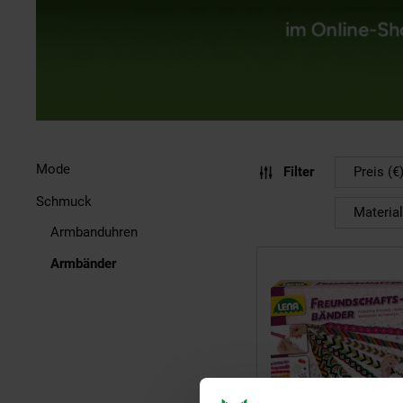
Mode
Filter
Preis (€
Schmuck
Material
Armbanduhren
Armbänder