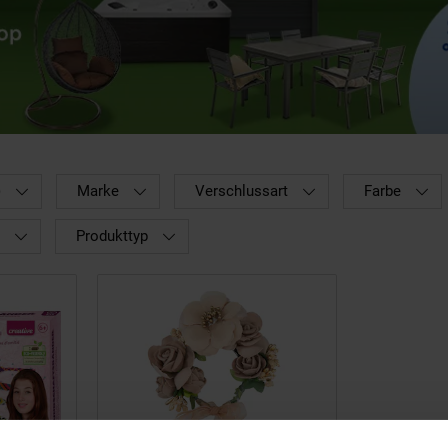
)
Marke
Verschlussart
Farbe
Produkttyp