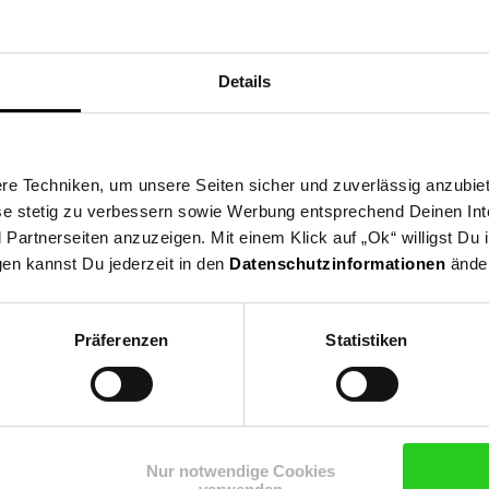
groß,
tectake® Armband Herbst
Details
NUR
e Techniken, um unsere Seiten sicher und zuverlässig anzubiet
6,
€ Sternchen Fußnote, Details
10,
nur 10,
€ Sternche
*
99
99
99
ese stetig zu verbessern sowie Werbung entsprechend Deinen In
artnerseiten anzuzeigen. Mit einem Klick auf „Ok“ willigst Du
gen kannst Du jederzeit in den
Datenschutzinformationen
änder
Präferenzen
Statistiken
Nur notwendige Cookies
n Newsletter und