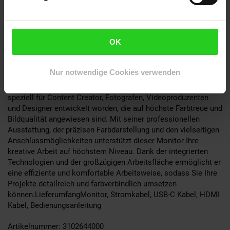
sodass Sie Ihr MacBook oder andere Geräte bequem aufladen
können. Zusätzlich sind ein HDMI 2.1-Anschluss, ein
DisplayPort 1.4 sowie zwei Thunderbolt 4-Ports vorhanden, um
eine nahtlose Verbindung zu verschiedenen Geräten
OK
sicherzustellen. Für eine einfache Steuerung ist eine
integrierte KVM-Umschaltung vorhanden, die mehrere Systeme
bequem verwaltet. Der Kopfhörerausgang rundet die
Nur notwendige Cookies verwenden
Anschlussvielfalt ab.Perfekt für kreative Profis und
anspruchsvolle AnwenderDer ASUS ProArt PA32QCV ist
speziell für Content Creator, Fotografen, Videoproduzenten
und Designer entwickelt worden, die auf höchste Farbtreue und
Bildqualität angewiesen sind. Mit seiner professionellen
Ausstattung, der präzisen Farbdarstellung und den vielseitigen
Anschlussmöglichkeiten unterstützt dieser Monitor Ihre
kreative Arbeit auf höchstem Niveau. Dank der integrierten
Technologien und der großzügigen Arbeitsfläche ermöglicht er
eine effiziente und komfortable Arbeitsweise, sodass Sie Ihre
Projekte detailreich und farbverbindlich umsetzen
können.LieferumfangMonitor, Stromkabel, USB-C Kabel, HDMI
Kabel, Bedienungsanleitung
Artikelnummer: 3102644000