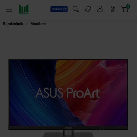
0
Payback
Markt-Angebote
Artikel
Menü
Suchfeld einblenden
Mein Konto
Markt finden
Warenkorb
Bürotechnik
Monitore
ASUS ProArt PA32QCV 80.1cm (16