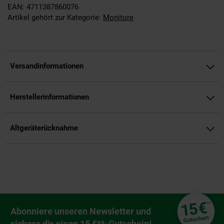
EAN: 4711387860076
Artikel gehört zur Kategorie:
Monitore
Versandinformationen
Herstellerinformationen
Altgeräterücknahme
Fußzeile
€
15
**
Newsletter Anmeldung
Abonniere unseren Newsletter und
Gutschein
sichere dir einen 15 €**-Gutschein!