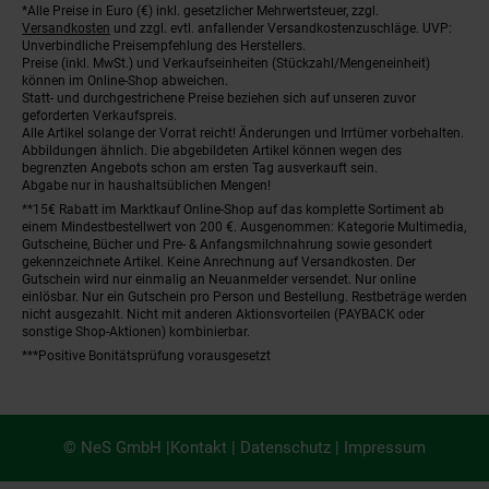
*Alle Preise in Euro (€) inkl. gesetzlicher Mehrwertsteuer, zzgl.
Fußnoten
Versandkosten
und zzgl. evtl. anfallender Versandkostenzuschläge. UVP:
Unverbindliche Preisempfehlung des Herstellers.
Preise (inkl. MwSt.) und Verkaufseinheiten (Stückzahl/Mengeneinheit)
können im Online-Shop abweichen.
Statt- und durchgestrichene Preise beziehen sich auf unseren zuvor
geforderten Verkaufspreis.
Alle Artikel solange der Vorrat reicht! Änderungen und Irrtümer vorbehalten.
Abbildungen ähnlich. Die abgebildeten Artikel können wegen des
begrenzten Angebots schon am ersten Tag ausverkauft sein.
Abgabe nur in haushaltsüblichen Mengen!
**15€ Rabatt im Marktkauf Online-Shop auf das komplette Sortiment ab
einem Mindestbestellwert von 200 €. Ausgenommen: Kategorie Multimedia,
Gutscheine, Bücher und Pre- & Anfangsmilchnahrung sowie gesondert
gekennzeichnete Artikel. Keine Anrechnung auf Versandkosten. Der
Gutschein wird nur einmalig an Neuanmelder versendet. Nur online
einlösbar. Nur ein Gutschein pro Person und Bestellung. Restbeträge werden
nicht ausgezahlt. Nicht mit anderen Aktionsvorteilen (PAYBACK oder
sonstige Shop-Aktionen) kombinierbar.
***Positive Bonitätsprüfung vorausgesetzt
© NeS GmbH |
Kontakt
|
Datenschutz
|
Impressum