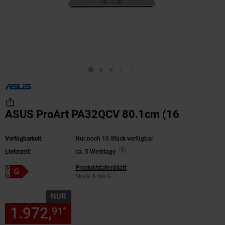
ASUS ProArt PA32QCV 80.1cm (16
Verfügbarkeit:
Nur noch 10 Stück verfügbar
Lieferzeit:
ca. 5 Werktage
Produktdatenblatt
Energieeffizienzklasse G auf Skala A bis G
Skala A bis G
NUR
1.972,
nur 1972,
€ Sternchen
91
91
*