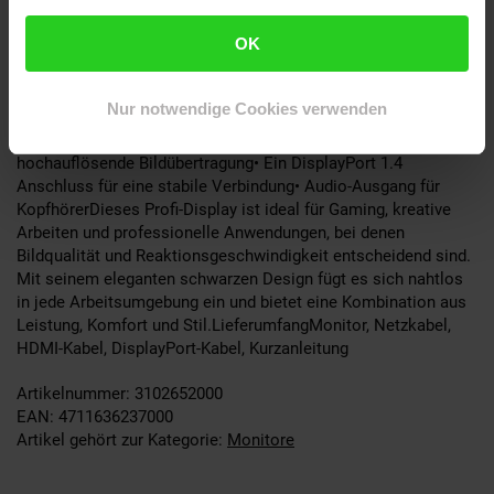
ermöglicht. Mit einem USB-C-Anschluss inklusive Power
Delivery von bis zu 15 W können Sie Ihr Notebook bequem
OK
laden und gleichzeitig Daten übertragen. Die flexible VESA-
Halterung und Höhenverstellung sorgen für eine ergonomische
Positionierung, sodass Sie den Bildschirm perfekt auf Ihre
Nur notwendige Cookies verwenden
Bedürfnisse einstellen können.Vielseitige
Anschlussmöglichkeiten• Zwei HDMI 2.1 Anschlüsse für
hochauflösende Bildübertragung• Ein DisplayPort 1.4
Anschluss für eine stabile Verbindung• Audio-Ausgang für
KopfhörerDieses Profi-Display ist ideal für Gaming, kreative
Arbeiten und professionelle Anwendungen, bei denen
Bildqualität und Reaktionsgeschwindigkeit entscheidend sind.
Mit seinem eleganten schwarzen Design fügt es sich nahtlos
in jede Arbeitsumgebung ein und bietet eine Kombination aus
Leistung, Komfort und Stil.LieferumfangMonitor, Netzkabel,
HDMI-Kabel, DisplayPort-Kabel, Kurzanleitung
Artikelnummer: 3102652000
EAN: 4711636237000
Artikel gehört zur Kategorie:
Monitore