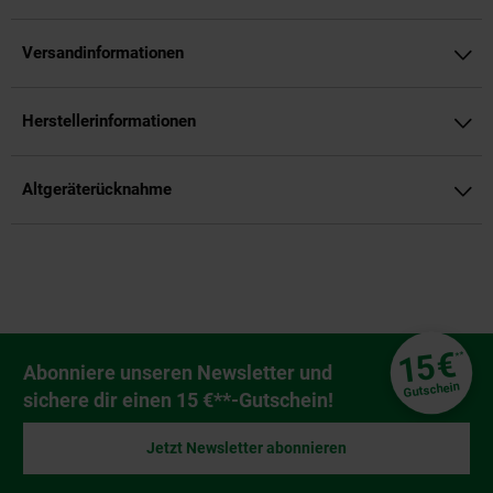
Versandinformationen
Herstellerinformationen
Altgeräterücknahme
Fußzeile
€
15
**
Newsletter Anmeldung
Abonniere unseren Newsletter und
Gutschein
sichere dir einen 15 €**-Gutschein!
Jetzt Newsletter abonnieren