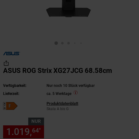
ASUS ROG Strix XG27JCG 68.58cm
Verfügbarkeit:
Nur noch 10 Stück verfügbar
Lieferzeit:
ca. 5 Werktage
Produktdatenblatt
Energieeffizienzklasse F auf Skala A bis G
Skala A bis G
NUR
1.019,
nur 1019,
€ Sternchen
64
64
*