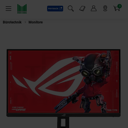
0
Payback
Markt-Angebote
Artikel
Menü
Suchfeld einblenden
Mein Konto
Markt finden
Warenkorb
Bürotechnik
Monitore
ASUS ROG Strix XG27JCG 68.58cm