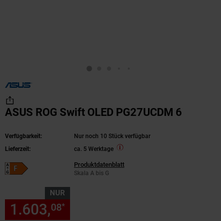
ASUS ROG Swift OLED PG27UCDM 6
Verfügbarkeit:
Nur noch 10 Stück verfügbar
Lieferzeit:
ca. 5 Werktage
Produktdatenblatt
Energieeffizienzklasse F auf Skala A bis G
Skala A bis G
NUR
1.603,
nur 1603,
€ Sternchen
08
08
*