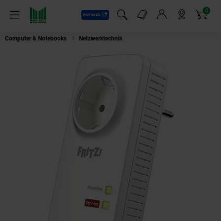
0
Payback
Markt-Angebote
Artikel
Menü
Suchfeld einblenden
Mein Konto
Markt finden
Warenkorb
Computer & Notebooks
Netzwerktechnik
AVM FRITZ!Powerline 1220