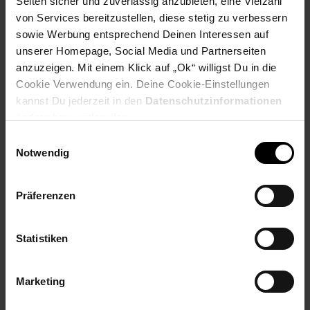
Seiten sicher und zuverlässig anzubieten, eine Vielzahl
PAYBACK
von Services bereitzustellen, diese stetig zu verbessern
sowie Werbung entsprechend Deinen Interessen auf
Payback Punkte
Basis°Punkte:
38
unserer Homepage, Social Media und Partnerseiten
Extra°Punkte:
0
anzuzeigen. Mit einem Klick auf „Ok“ willigst Du in die
Cookie Verwendung ein. Deine Cookie-Einstellungen
kannst Du jederzeit in den
Datenschutzinformationen
Produktbeschreibung
ändern bzw. widerrufen.
Einwilligungsauswahl
Notwendig
Integrieren Sie Ihre netzwerkfähigen Geräte einfach über das
Stromnetz in Ihr Heimnetz. Mit rasantem Powerline für bis zu
1.200 MBit/s erreichen Sie Gigabit-Geschwindigkeiten an
Präferenzen
beiden LAN-Anschlüssen - und müssen keine zusätzlichen
Kabel verlegen. Dank der integrierten Steckdose geht Ihnen
kein Anschluss verloren.
Statistiken
Artikelnummer: 3095791000
EAN: 4023125027369
Marketing
Artikel gehört zur Kategorie:
Netzwerktechnik