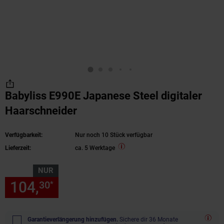
Babyliss E990E Japanese Steel digitaler
Haarschneider
Verfügbarkeit:
Nur noch 10 Stück verfügbar
Lieferzeit:
ca. 5 Werktage
NUR
104,
nur 104,
€ Sternchen Fu
30
30
*
Garantieverlängerung hinzufügen.
Sichere dir 36 Monate