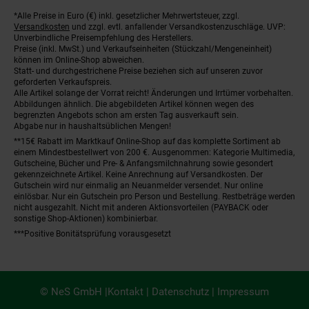
*Alle Preise in Euro (€) inkl. gesetzlicher Mehrwertsteuer, zzgl.
Fußnoten
Versandkosten
und zzgl. evtl. anfallender Versandkostenzuschläge. UVP:
Unverbindliche Preisempfehlung des Herstellers.
Preise (inkl. MwSt.) und Verkaufseinheiten (Stückzahl/Mengeneinheit)
können im Online-Shop abweichen.
Statt- und durchgestrichene Preise beziehen sich auf unseren zuvor
geforderten Verkaufspreis.
Alle Artikel solange der Vorrat reicht! Änderungen und Irrtümer vorbehalten.
Abbildungen ähnlich. Die abgebildeten Artikel können wegen des
begrenzten Angebots schon am ersten Tag ausverkauft sein.
Abgabe nur in haushaltsüblichen Mengen!
**15€ Rabatt im Marktkauf Online-Shop auf das komplette Sortiment ab
einem Mindestbestellwert von 200 €. Ausgenommen: Kategorie Multimedia,
Gutscheine, Bücher und Pre- & Anfangsmilchnahrung sowie gesondert
gekennzeichnete Artikel. Keine Anrechnung auf Versandkosten. Der
Gutschein wird nur einmalig an Neuanmelder versendet. Nur online
einlösbar. Nur ein Gutschein pro Person und Bestellung. Restbeträge werden
nicht ausgezahlt. Nicht mit anderen Aktionsvorteilen (PAYBACK oder
sonstige Shop-Aktionen) kombinierbar.
***Positive Bonitätsprüfung vorausgesetzt
© NeS GmbH |
Kontakt
|
Datenschutz
|
Impressum