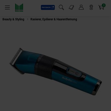
0
Payback
Markt-Angebote
Artikel
Menü
Suchfeld einblenden
Mein Konto
Markt finden
Warenkorb
Beauty & Styling
Rasierer, Epilierer & Haarentfernung
Babyliss E990E Japa