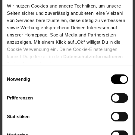
Wir nutzen Cookies und andere Techniken, um unsere
Payback Punkte
Basis°Punkte:
52
Seiten sicher und zuverlässig anzubieten, eine Vielzahl
Extra°Punkte:
0
von Services bereitzustellen, diese stetig zu verbessern
sowie Werbung entsprechend Deinen Interessen auf
unserer Homepage, Social Media und Partnerseiten
Produktbeschreibung
anzuzeigen. Mit einem Klick auf „Ok“ willigst Du in die
Cookie Verwendung ein. Deine Cookie-Einstellungen
Hochmoderner Haarschneider mit Präzisionsklingen aus
kannst Du jederzeit in den
Datenschutzinformationen
japanischem Edelstahl. Mit den hochwertigen Klingen können
ändern bzw. widerrufen.
selbst längere und dickere Kopfhaare mühelos präzise und
Einwilligungsauswahl
sauber geschnitten werden. Der leistungsstarke Lithium-Ionen-
Notwendig
Akku sorgt für eine Spitzenperformance von bis zu 160
Minuten kabelloser Nutzung, selbst bei niedrigem Akkustand.
Schnellaufladung in 3 Stunden. Das digitale Display zeigt Ihnen
Präferenzen
die restliche Akkulaufzeit an sowie die gewählte
Schnittlängeneinstellung für maximale Präzision. Mit 45
Schnittlängen bei Verwendung der Kammaufsätze von 0,6mm -
Statistiken
28mm. Abnehmbare und abwaschbare Klinge.
Artikelnummer: 3092959000