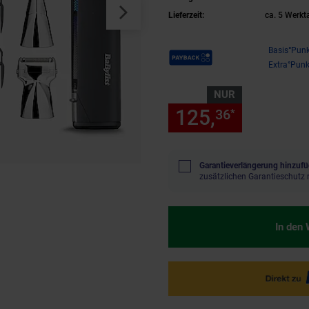
Lieferzeit:
ca. 5 Werkt
Payback Punkte
Basis°Punk
Extra°Punk
NUR
125,
nur 125
36
*
Garantieverlängerung hinzufü
zusätzlichen Garantieschutz 
In den