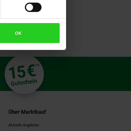
OK
€
15
**
Gutschein
Über Marktkauf
Aktuelle Angebote