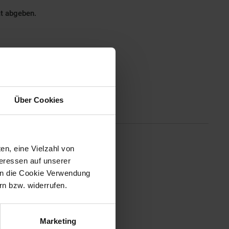
ät abgeben.
Über Cookies
Altgeräterücknahme
en, eine Vielzahl von
-1-Multi-Trimmer mit robustem
teressen auf unserer
n, einfache Körperpflege und die
 in die Cookie Verwendung
n-Technologie liefert 5 Stunden
n bzw. widerrufen.
Marketing