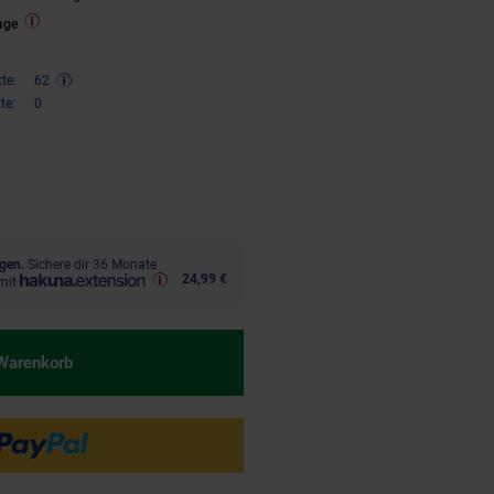
age
te:
62
te:
0
,
€ Sternchen Fußnote, Details 
36
gen.
Sichere dir 36 Monate
24,99 €
mit
 Warenkorb