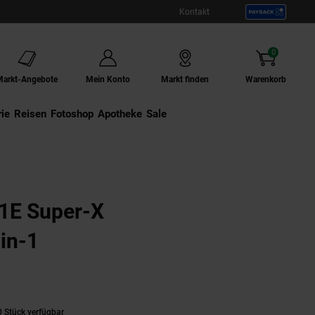
Kontakt
0
Artikel
Markt-Angebote
Mein Konto
Markt finden
Warenkorb
ie
Externer Link:
Reisen
Externer Link:
Fotoshop
Externer Link:
Apotheke
Sale
1E Super-X
-in-1
 Stück verfügbar