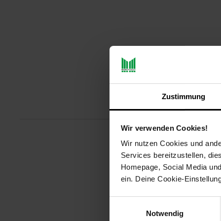
Zustimmung
Produktbeschreibu
Wir verwenden Cookies!
Wir nutzen Cookies und ander
Unser Super-X Multi Trimmer aus
Services bereitzustellen, di
Metallgriff und hervorragender V
Homepage, Social Media und P
tägliche Bartpflege. Mit Nasen-
durchgehenden kabellosen Betrie
ein. Deine Cookie-Einstellun
Artikelnummer: 3094635000
Einwilligungsauswahl
EAN: 3030050175721
Notwendig
Artikel gehört zur Kategorie:
Ras