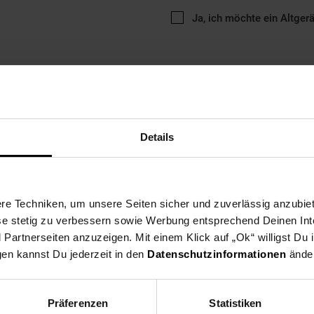
Ja, ich möchte ein Altger
Details
ng
Versandinformationen
Herstellerinformationen
e Techniken, um unsere Seiten sicher und zuverlässig anzubiet
 Metall ist perfekt für die RundumPflege. Ein professioneller 15-in
ese stetig zu verbessern sowie Werbung entsprechend Deinen In
erarbeitungsqualität, entwickelt für professionelles Haareschneide
artnerseiten anzuzeigen. Mit einem Klick auf „Ok“ willigst Du
, Ohren- und Augenbrauenaufsatz. Die außergewöhnliche Lithium-Ione
b. Teil unserer Super-X Metal Series.
gen kannst Du jederzeit in den
Datenschutzinformationen
änder
Präferenzen
Statistiken
ierer, Epilierer & Haarentfernung