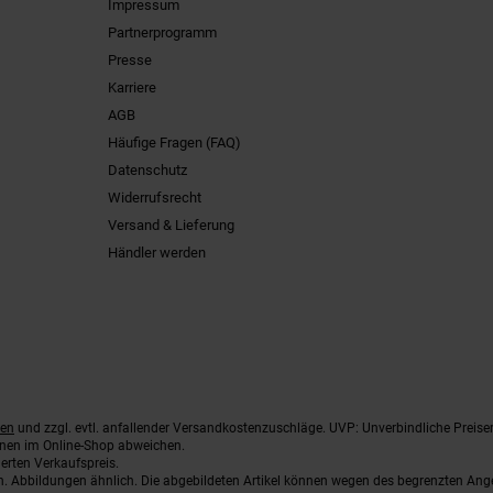
Impressum
Partnerprogramm
Presse
Karriere
AGB
Häufige Fragen (FAQ)
Datenschutz
Widerrufsrecht
Versand & Lieferung
Händler werden
ten
und zzgl. evtl. anfallender Versandkostenzuschläge. UVP: Unverbindliche Preise
nnen im Online-Shop abweichen.
erten Verkaufspreis.
ten. Abbildungen ähnlich. Die abgebildeten Artikel können wegen des begrenzten An