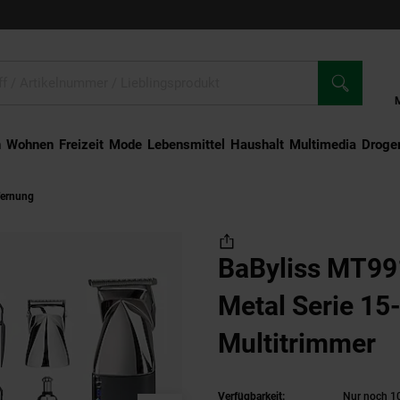
n
Wohnen
Freizeit
Mode
Lebensmittel
Haushalt
Multimedia
Droger
tfernung
BaByliss MT991E Super-X Metal Serie 15-in-1 Multitrimmer
BaByliss MT99
Metal Serie 15
Multitrimmer
Verfügbarkeit:
Nur noch 10