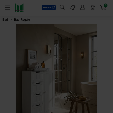
0
Payback
Markt-Angebote
Artikel
Menü
Suchfeld einblenden
Mein Konto
Markt finden
Warenkorb
Bad
Bad-Regale
Badschrank Weiß 56 x 83 x 30 cm im Landhausstil aus 