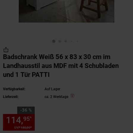
Badschrank Weiß 56 x 83 x 30 cm im
Landhausstil aus MDF mit 4 Schubladen
und 1 Tür PATTI
Verfügbarkeit:
Auf Lager
Lieferzeit:
ca. 2 Werktage
Sie Sparen 36 Prozent,
-36 %
114,
Sie Sparen 36 Prozent, 1
95
*
*
UVP
180,
00
UVP : 180,
00
€