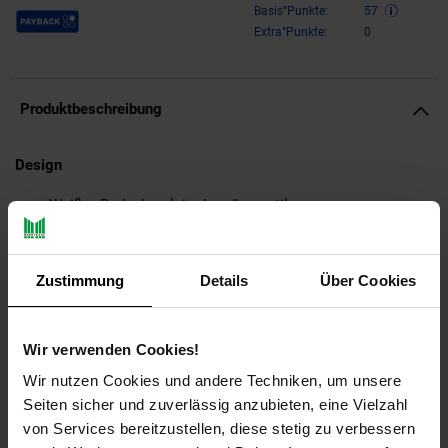
Payback Punkte
Basis°Punkte:
57
Extra°Punkte:
0
Produktbeschreibung
Design
Weißer Badschrank im Landhausstil
Klassische und schlichte Kommode
Vier Schubladen und ein Stauraumfach
Stilvolle Einkerbungen als Schubladengriffe
Zustimmung
Details
Über Cookies
Abmessungen
Wir verwenden Cookies!
Breite: 56 cm
Wir nutzen Cookies und andere Techniken, um unsere
Höhe: 83 cm
Tiefe: 30 cm
Seiten sicher und zuverlässig anzubieten, eine Vielzahl
Schubladeninnenmaß BxHxT: 21,5 x 12 x 23 cm
von Services bereitzustellen, diese stetig zu verbessern