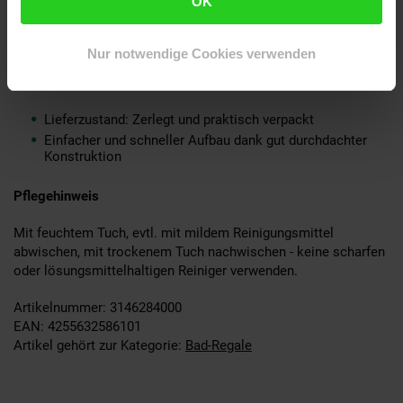
OK
Ein Badschrank ohne Dekoration
Aufbauanleitung und -material inklusive
Nur notwendige Cookies verwenden
Montage
Lieferzustand: Zerlegt und praktisch verpackt
Einfacher und schneller Aufbau dank gut durchdachter
Konstruktion
Pflegehinweis
Mit feuchtem Tuch, evtl. mit mildem Reinigungsmittel
abwischen, mit trockenem Tuch nachwischen - keine scharfen
oder lösungsmittelhaltigen Reiniger verwenden.
Artikelnummer: 3146284000
EAN: 4255632586101
Artikel gehört zur Kategorie:
Bad-Regale