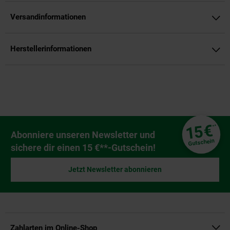
Versandinformationen
Herstellerinformationen
Fußzeile
€
15
**
Newsletter Anmeldung
Abonniere unseren Newsletter und
Gutschein
sichere dir einen 15 €**-Gutschein!
Jetzt Newsletter abonnieren
Zahlarten im Online-Shop