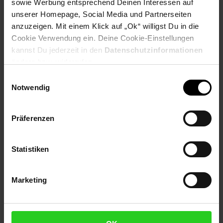
sowie Werbung entsprechend Deinen Interessen auf
Farbe
unserer Homepage, Social Media und Partnerseiten
anzuzeigen. Mit einem Klick auf „Ok“ willigst Du in die
Kompletter Schrank ist matt weiß
Cookie Verwendung ein. Deine Cookie-Einstellungen
kannst Du jederzeit in den
Datenschutzinformationen
Besonderheiten
ändern bzw. widerrufen.
Viel Stauraum um diverse Alltagsgegenstände
Einwilligungsauswahl
unterzubringen
Notwendig
Ablage für weitere Utensilien wie Spiegel oder
Schmuckkästchen
Individuell einsetzbar durch schlichtes Design und
Präferenzen
neutrale Farbe
Einfaches reinigen durch ein angefeuchtetes
Baumwolltuch
Statistiken
Material
Marketing
Komplette Kommode ist aus lackiertem MDF
(Mitteldichte Holzfaser)
Lieferumfang