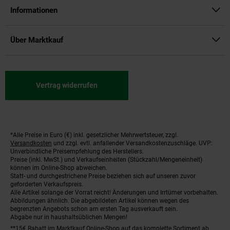
Informationen
Über Marktkauf
Vertrag widerrufen
*Alle Preise in Euro (€) inkl. gesetzlicher Mehrwertsteuer, zzgl.
Fußnoten
Versandkosten
und zzgl. evtl. anfallender Versandkostenzuschläge. UVP:
Unverbindliche Preisempfehlung des Herstellers.
Preise (inkl. MwSt.) und Verkaufseinheiten (Stückzahl/Mengeneinheit)
können im Online-Shop abweichen.
Statt- und durchgestrichene Preise beziehen sich auf unseren zuvor
geforderten Verkaufspreis.
Alle Artikel solange der Vorrat reicht! Änderungen und Irrtümer vorbehalten.
Abbildungen ähnlich. Die abgebildeten Artikel können wegen des
begrenzten Angebots schon am ersten Tag ausverkauft sein.
Abgabe nur in haushaltsüblichen Mengen!
**15€ Rabatt im Marktkauf Online-Shop auf das komplette Sortiment ab