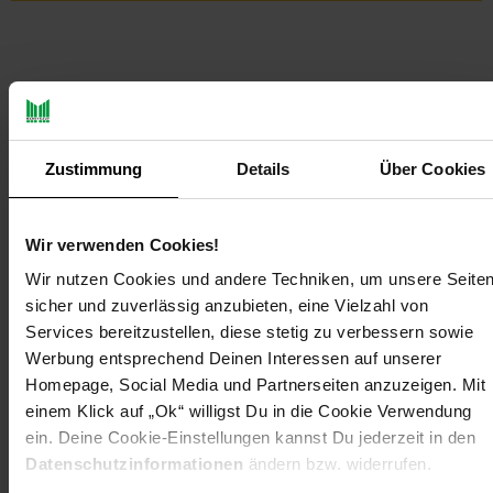
Zustimmung
Details
Über Cookies
PAYBACK
Wir verwenden Cookies!
Payback Punkte
Basis°Punkte:
114
Wir nutzen Cookies und andere Techniken, um unsere Seite
Extra°Punkte:
0
sicher und zuverlässig anzubieten, eine Vielzahl von
Services bereitzustellen, diese stetig zu verbessern sowie
Werbung entsprechend Deinen Interessen auf unserer
Produktbeschreibung
Homepage, Social Media und Partnerseiten anzuzeigen. Mit
einem Klick auf „Ok“ willigst Du in die Cookie Verwendung
passend für BAMATO Minibagger MIB-600
ein. Deine Cookie-Einstellungen kannst Du jederzeit in den
Humusschaufel mit gefaster Schürfleiste
Datenschutzinformationen
ändern bzw. widerrufen.
einfache Montage