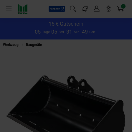
0
Payback
Markt-Angebote
Artikel
Menü
Suchfeld einblenden
Mein Konto
Markt finden
Warenkorb
15 € Gutschein
0
5
0
5
3
1
4
8
Tage
Std.
Min.
Sek.
Werkzeug
Baugeräte
BAMATO Humusschaufel 700 mm für Minibagger M