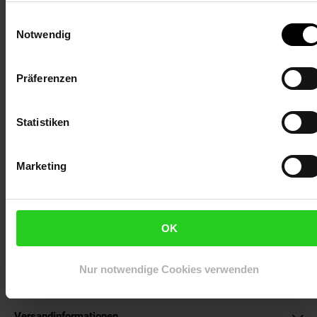
Breite 700 mm
Einwilligungsauswahl
Notwendig
Technische Details
Präferenzen
Anzahl der Packstücke: 1
Breite der Verpackung: 380 mm
Statistiken
Höhe der Verpackung: 340 mm
Länge der Verpackung: 730 mm
Versandart: Paket
Marketing
Versandgewicht: 19,30 kg
.
Artikelnummer: 3069574000
OK
EAN: 4262518792389
Artikel gehört zur Kategorie:
Baugeräte
Nur notwendige Cookies verwenden
Versandinformationen