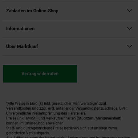
Zahlarten im Online-Shop
Informationen
Über Marktkauf
Vertrag widerrufen
*Alle Preise in Euro (€) inkl. gesetzlicher Mehrwertsteuer, zzgl.
Fußnoten
Versandkosten
und zzgl. evtl. anfallender Versandkostenzuschläge. UVP:
Unverbindliche Preisempfehlung des Herstellers.
Preise (inkl. MwSt.) und Verkaufseinheiten (Stückzahl/Mengeneinheit)
können im Online-Shop abweichen.
Statt- und durchgestrichene Preise beziehen sich auf unseren zuvor
geforderten Verkaufspreis.
Alle Artikel solange der Vorrat reicht! Änderungen und Irrtümer vorbehalten.