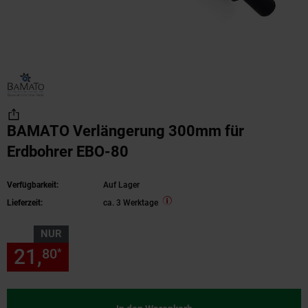
BAMATO Verlängerung 300mm für
Erdbohrer EBO-80
Verfügbarkeit:
Auf Lager
Lieferzeit:
ca. 3 Werktage
NUR
21,
nur 21,
€ Sternchen Fußn
80
80
*