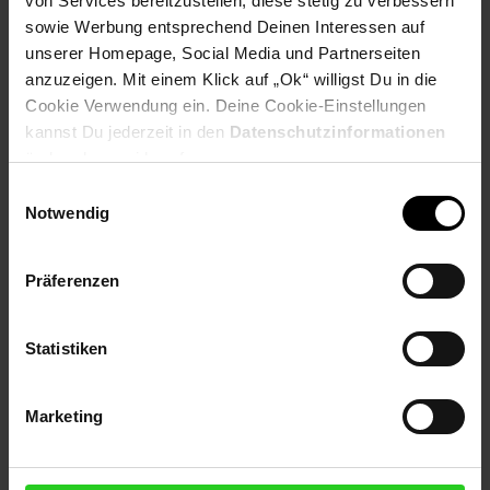
von Services bereitzustellen, diese stetig zu verbessern
sowie Werbung entsprechend Deinen Interessen auf
BAMATO
Verlängerung für Erdbohrer passend für die
unserer Homepage, Social Media und Partnerseiten
Erdbohrgeräte (z.B. Bamato EBO-80)
anzuzeigen. Mit einem Klick auf „Ok“ willigst Du in die
300 mm Länge
Cookie Verwendung ein. Deine Cookie-Einstellungen
kannst Du jederzeit in den
Datenschutzinformationen
ändern bzw. widerrufen.
Technische Details
Einwilligungsauswahl
Notwendig
Anzahl der Packstücke: 1
Breite der Verpackung: 50 mm
Höhe der Verpackung: 50 mm
Präferenzen
Länge der Verpackung: 350 mm
Versandart: Paket
Versandgewicht: 0,79 kg
Statistiken
.
Artikelnummer: 2696832000
Marketing
EAN: 4260537613357
Artikel gehört zur Kategorie:
Bohrmaschinen