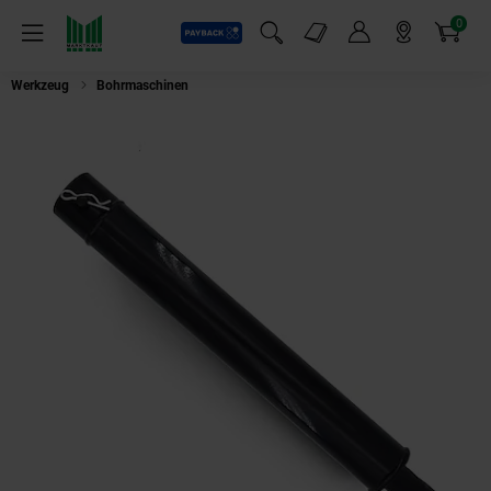
0
Payback
Markt-Angebote
Artikel
Menü
Suchfeld einblenden
Mein Konto
Markt finden
Warenkorb
Werkzeug
Bohrmaschinen
BAMATO Verlängerung 300mm für Erdbohrer 