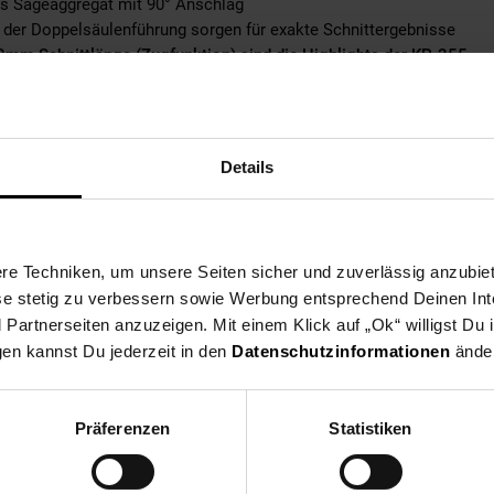
res Sägeaggregat mit 90° Anschlag
n der Doppelsäulenführung sorgen für exakte Schnittergebnisse
m Schnittlänge (Zugfunktion) sind die Highlights der KP-255
lu-Druckguss Konstruktion sorgen für einen einfachen Transport
ten dank der kompakten Abmessungen
ter Schnitttiefenbegrenzung zum Schneiden von Nuten
r Griff
Details
utz für maximale Arbeitssicherheit
t 48 und 60 Zähnen inklusive
e Techniken, um unsere Seiten sicher und zuverlässig anzubiet
ese stetig zu verbessern sowie Werbung entsprechend Deinen In
artnerseiten anzuzeigen. Mit einem Klick auf „Ok“ willigst Du
gen kannst Du jederzeit in den
Datenschutzinformationen
änder
Präferenzen
Statistiken