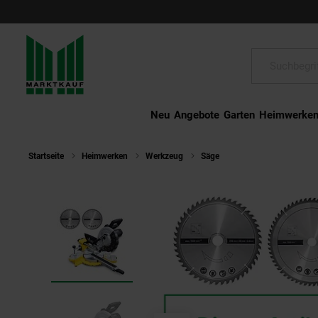
Schließen
Suche:
Neu
Angebote
Garten
Heimwerke
Startseite
Heimwerken
Werkzeug
Säge
BAMATO Zug- Kapp- u