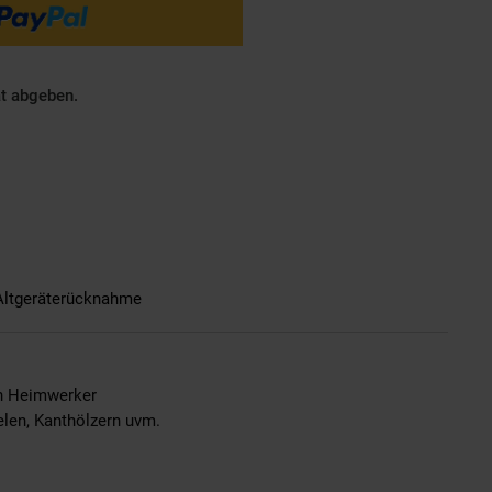
ät abgeben.
Altgeräterücknahme
en Heimwerker
elen, Kanthölzern uvm.