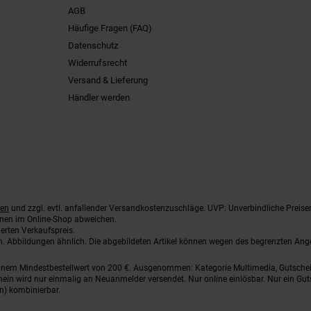
AGB
Häufige Fragen (FAQ)
Datenschutz
Widerrufsrecht
Versand & Lieferung
Händler werden
ten
und zzgl. evtl. anfallender Versandkostenzuschläge. UVP: Unverbindliche Preise
nnen im Online-Shop abweichen.
erten Verkaufspreis.
ten. Abbildungen ähnlich. Die abgebildeten Artikel können wegen des begrenzten An
einem Mindestbestellwert von 200 €. Ausgenommen: Kategorie Multimedia, Gutsche
ein wird nur einmalig an Neuanmelder versendet. Nur online einlösbar. Nur ein Gut
n) kombinierbar.