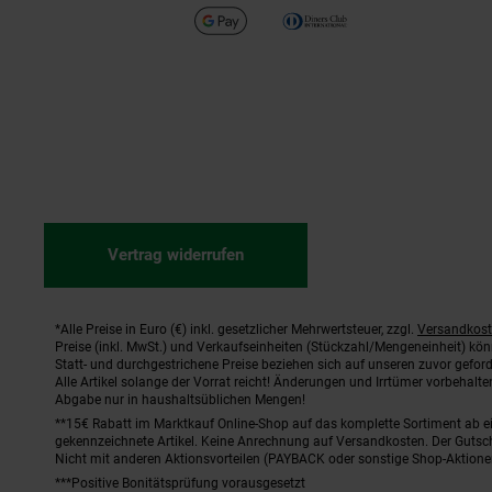
Vertrag widerrufen
*Alle Preise in Euro (€) inkl. gesetzlicher Mehrwertsteuer, zzgl.
Versandkos
Fußnoten
Preise (inkl. MwSt.) und Verkaufseinheiten (Stückzahl/Mengeneinheit) kö
Statt- und durchgestrichene Preise beziehen sich auf unseren zuvor geford
Alle Artikel solange der Vorrat reicht! Änderungen und Irrtümer vorbehal
Abgabe nur in haushaltsüblichen Mengen!
**15€ Rabatt im Marktkauf Online-Shop auf das komplette Sortiment ab 
gekennzeichnete Artikel. Keine Anrechnung auf Versandkosten. Der Gutsch
Nicht mit anderen Aktionsvorteilen (PAYBACK oder sonstige Shop-Aktione
***Positive Bonitätsprüfung vorausgesetzt