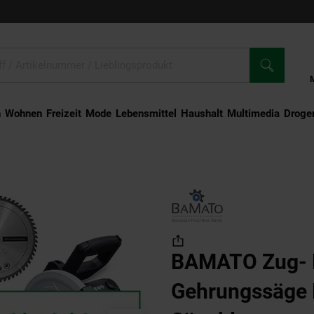
n
Wohnen
Freizeit
Mode
Lebensmittel
Haushalt
Multimedia
Droger
nd Gehrungssäge KP-255 inkl. 2x Sägeblatt
BAMATO Zug- 
Gehrungssäge K