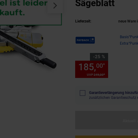
Sägeblatt
(Prod
Lieferzeit:
neue Ware i
Payback Punkte
Basis°Punk
Extra°Punk
Sie Sparen 25 Prozent,
-25 %
185,
Sie Spa
00
*
*
UVP
249,
00
UVP : 249,
00
€
Garantieverlängerung hinzufü
zusätzlichen Garantieschutz 
Aktuell 