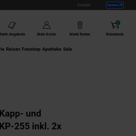
Kontakt
0
Artikel
Markt-Angebote
Mein Konto
Markt finden
Warenkorb
ie
Externer Link:
Reisen
Externer Link:
Fotoshop
Externer Link:
Apotheke
Sale
Kapp- und
P-255 inkl. 2x