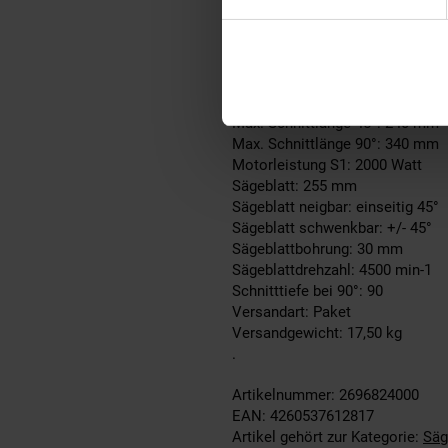
Breite der Verpackung: 480 mm
Höhe der Verpackung: 410 mm
Länge der Verpackung: 820 mm
Max. Schnitthöhe 45°: 45 mm
Max. Schnitthöhe 90°: 90 mm
Max. Schnittlänge 45°: 240 mm
Max. Schnittlänge 90°: 340 mm
Motorleistung S1: 2000 Watt
Sägeblatt: 255 mm
Sägeblatt neigbar: einseitig 45°
Sägeblatt schwenkbar: +/- 45°
Sägeblattbohrung: 30 mm
Sägeblattdrehzahl: 4500 min-1
Schnitttiefe bei 90°: 90
Versandart: Paket
Versandgewicht: 17,50 kg
.
Artikelnummer: 2696824000
EAN: 4260537612817
Artikel gehört zur Kategorie:
Säg