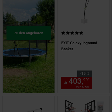
Kundenbewertung: 4,8 von 5 S
Zu den Angeboten
EXIT Galaxy Inground
Basket
Sie Sparen 15 Prozent,
-15 %
403,
ab 403
*
99
ab
UVP
479,
00
UVP : 479,
00
€