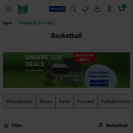
0
Payback
Markt-Angebote
Artikel
Menü
Suchfeld einblenden
Mein Konto
Markt finden
Warenkorb
Sport
Basketball
(24 Artikel)
Basketball
Billardtische
Boxen
Darts
Fussball
Fußball-Fanarti
Sortierung
Sortierung:
Filter
Beliebtheit