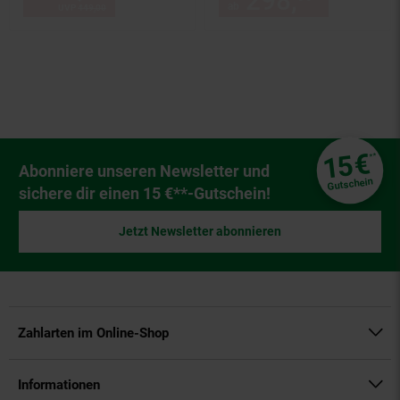
298,
ab 298
ab
UVP
449,
00
UVP : 449,
00
€
Fußzeile
€
15
**
Newsletter Anmeldung
Abonniere unseren Newsletter und
Gutschein
sichere dir einen 15 €**-Gutschein!
Jetzt Newsletter abonnieren
Zahlarten im Online-Shop
Informationen