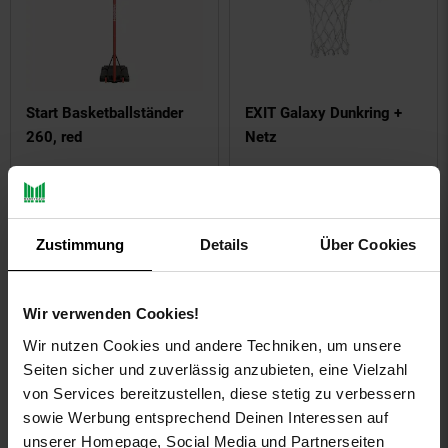
Start Basketballständer
EXIT Galaxy Dunkring +
260, red
Netz
Sie Sparen 19 Prozent,
-19 %
95,
Aktueller
*
99
148,
ab 148,
€ Sternchen F
*
99
99
Zustimmung
Details
Über Cookies
ab
UVP
119,
00
UVP : 119,
00
€
Kampagnen
15 % Gutschein
Artikel15
Wir verwenden Cookies!
%
Gutschein
Wir nutzen Cookies und andere Techniken, um unsere
Seiten sicher und zuverlässig anzubieten, eine Vielzahl
von Services bereitzustellen, diese stetig zu verbessern
sowie Werbung entsprechend Deinen Interessen auf
unserer Homepage, Social Media und Partnerseiten