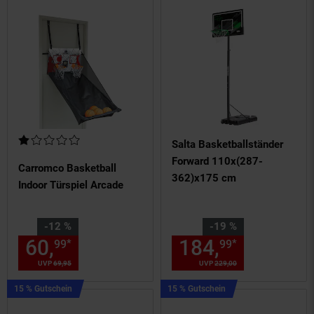
Erwachsene Kinder
Kundenbewertung: 1 von 5 Sternen
Salta Basketballständer
Forward 110x(287-
Carromco Basketball
362)x175 cm
Indoor Türspiel Arcade
Sie Sparen 12 Prozent,
Sie Sparen 19 Prozent,
-12 %
-19 %
60,
Aktueller Preis: 60,
184,
Aktuelle
€ St
*
*
99
99
99
UVP
69,
95
UVP : 69,
95
€
UVP
229,
00
UVP : 229,
00
€
Kampagnen
Kampagnen
15 % Gutschein
15 % Gutschein
Artikel15
Artikel15
%
%