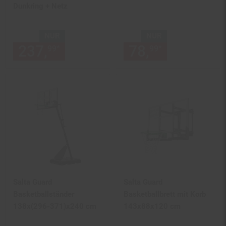
Dunkring + Netz
NUR
NUR
237,
nur 237,
€ Sternchen Fu
78,
nur 78,
€
*
*
99
99
99
99
Salta Guard
Salta Guard
Basketballständer
Basketballbrett mit Korb
138x(296-371)x240 cm
143x88x120 cm