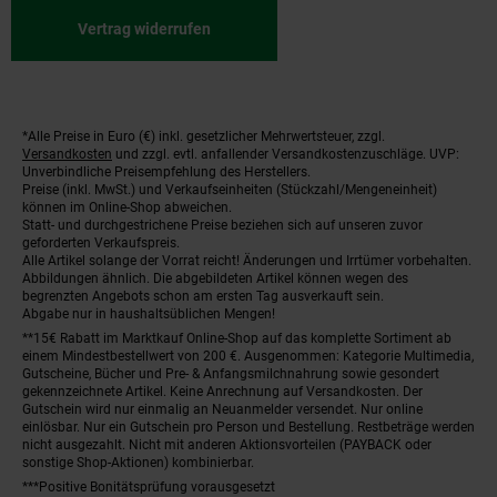
Vertrag widerrufen
*Alle Preise in Euro (€) inkl. gesetzlicher Mehrwertsteuer, zzgl.
Fußnoten
Versandkosten
und zzgl. evtl. anfallender Versandkostenzuschläge. UVP:
Unverbindliche Preisempfehlung des Herstellers.
Preise (inkl. MwSt.) und Verkaufseinheiten (Stückzahl/Mengeneinheit)
können im Online-Shop abweichen.
Statt- und durchgestrichene Preise beziehen sich auf unseren zuvor
geforderten Verkaufspreis.
Alle Artikel solange der Vorrat reicht! Änderungen und Irrtümer vorbehalten.
Abbildungen ähnlich. Die abgebildeten Artikel können wegen des
begrenzten Angebots schon am ersten Tag ausverkauft sein.
Abgabe nur in haushaltsüblichen Mengen!
**15€ Rabatt im Marktkauf Online-Shop auf das komplette Sortiment ab
einem Mindestbestellwert von 200 €. Ausgenommen: Kategorie Multimedia,
Gutscheine, Bücher und Pre- & Anfangsmilchnahrung sowie gesondert
gekennzeichnete Artikel. Keine Anrechnung auf Versandkosten. Der
Gutschein wird nur einmalig an Neuanmelder versendet. Nur online
einlösbar. Nur ein Gutschein pro Person und Bestellung. Restbeträge werden
nicht ausgezahlt. Nicht mit anderen Aktionsvorteilen (PAYBACK oder
sonstige Shop-Aktionen) kombinierbar.
***Positive Bonitätsprüfung vorausgesetzt