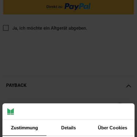
Ja, ich möchte ein Altgerät abgeben.
PAYBACK
Payback Punkte
Basis°Punkte:
18
Extra°Punkte:
0
Zustimmung
Details
Über Cookies
Produktbeschreibung