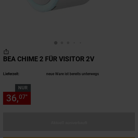
BEA CHIME 2 FÜR VISITOR 2V
(Produkt aktue
Lieferzeit:
neue Ware ist bereits unterwegs
NUR
36,
nur 36,
€ Sternchen Fußn
07
07
*
Aktuell ausverkauft