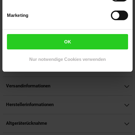
aufdringlich zu wirken. Die Beafon Chime 2 ist nicht nur
funktional, sondern auch optisch ansprechend in Weiß
gehalten, um sich nahtlos in die Gestaltung Ihres Interieurs
Marketing
einzufügen. Verbessern Sie Ihr Klingelsystem mit der Beafon
Chime 2 und erleben Sie die perfekte Symbiose von Stil und
Technologie in Ihrem Zuhause.
OK
Artikelnummer: 3095210000
EAN: 9120124821556
Artikel gehört zur Kategorie:
Alarm & Sicherheit
Nur notwendige Cookies verwenden
Versandinformationen
Herstellerinformationen
Altgeräterücknahme