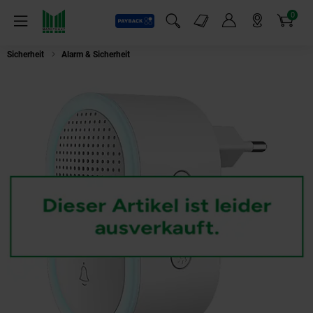
0
Payback
Markt-Angebote
Artikel
Menü
Suchfeld einblenden
Mein Konto
Markt finden
Warenkorb
Sicherheit
Alarm & Sicherheit
BEA CHIME 2 FÜR VISITOR 2V