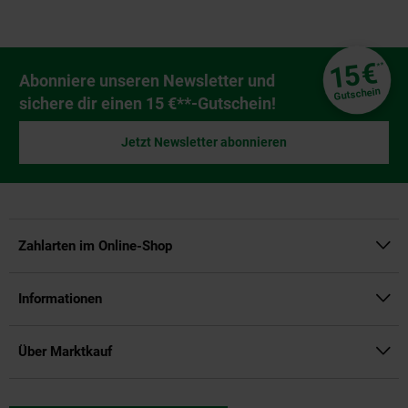
Fußzeile
€
15
**
Newsletter Anmeldung
Abonniere unseren Newsletter und
Gutschein
sichere dir einen 15 €**-Gutschein!
Jetzt Newsletter abonnieren
Zahlarten im Online-Shop
Informationen
Über Marktkauf