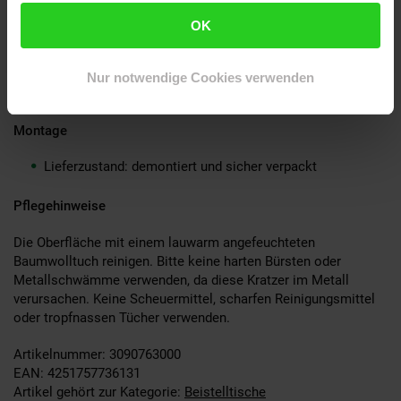
OK
Lieferumfang
Ein Beistelltisch ohne Dekoration
Nur notwendige Cookies verwenden
Montageanleitung und -material liegen der Lieferung bei
Montage
Lieferzustand: demontiert und sicher verpackt
Pflegehinweise
Die Oberfläche mit einem lauwarm angefeuchteten
Baumwolltuch reinigen. Bitte keine harten Bürsten oder
Metallschwämme verwenden, da diese Kratzer im Metall
verursachen. Keine Scheuermittel, scharfen Reinigungsmittel
oder tropfnassen Tücher verwenden.
Artikelnummer: 3090763000
EAN: 4251757736131
Artikel gehört zur Kategorie:
Beistelltische