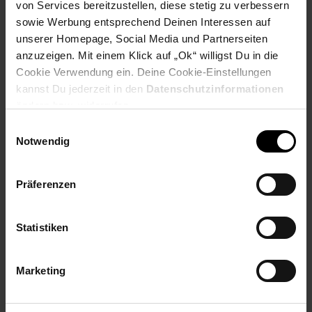
von Services bereitzustellen, diese stetig zu verbessern
Materialstärke Tischplatte: 2 cm
sowie Werbung entsprechend Deinen Interessen auf
Weitere Abmessungen findest Du im Maßbild
unserer Homepage, Social Media und Partnerseiten
anzuzeigen. Mit einem Klick auf „Ok“ willigst Du in die
Farbe
Cookie Verwendung ein. Deine Cookie-Einstellungen
kannst Du jederzeit in den
Datenschutzinformationen
Kompletter Tisch: Silberfarben
ändern bzw. widerrufen.
Besonderheiten
Einwilligungsauswahl
Notwendig
Jeder Tisch wurde in liebevoller Handarbeit gefertigt und
ist somit ein absolutes Unikat
Platz zur Ablage von Zeitschriften, Handy und Co.
Präferenzen
Aufgrund des Designs ein echter Hingucker und für viele
Räume geeignet
Filzbezug am Gestell schützt Deinen Fußboden vor
Statistiken
Kratzern
Empfohlene Maximalbelastbarkeit: 20 kg
Marketing
Material
Kompletter Anstelltisch: lackiertes Aluminium