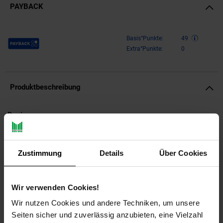
PAYBACK
Payback Punkte
Basis°Punkte:
49
Extra°Punkte:
0
Produktbeschreibung
Design
Runde Form mit harmonischer Linienführung
Dekorative Säulenform mit Raw-Finish-Oberfläche
Zustimmung
Details
Über Cookies
Zeitloses Design für moderne Wohnkonzepte
Abmessungen
Wir verwenden Cookies!
Breite: 40 cm
Wir nutzen Cookies und andere Techniken, um unsere
Tiefe: 40 cm
Seiten sicher und zuverlässig anzubieten, eine Vielzahl
Höhe: 56 cm