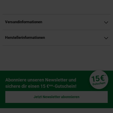
Versandinformationen
Herstellerinformationen
Fußzeile
€
15
**
Newsletter Anmeldung
Abonniere unseren Newsletter und
Gutschein
sichere dir einen 15 €**-Gutschein!
Jetzt Newsletter abonnieren