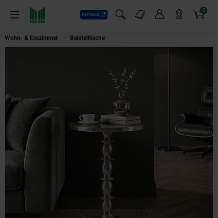
0
Payback
Markt-Angebote
Artikel
Menü
Suchfeld einblenden
Mein Konto
Markt finden
Warenkorb
Wohn- & Esszimmer
Beistelltische
Beistelltisch Alu Silber 40cm Metall 