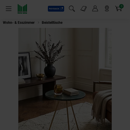
0
Payback
Markt-Angebote
Artikel
Menü
Suchfeld einblenden
Mein Konto
Markt finden
Warenkorb
Wohn- & Esszimmer
Beistelltische
Beistelltisch – Echter Marmor Grün M