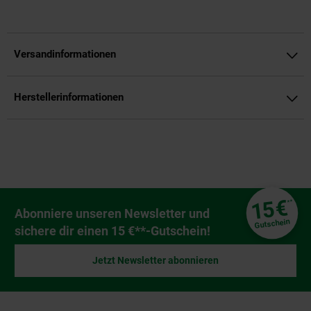
Versandinformationen
Herstellerinformationen
Fußzeile
€
15
**
Newsletter Anmeldung
Abonniere unseren Newsletter und
Gutschein
sichere dir einen 15 €**-Gutschein!
Jetzt Newsletter abonnieren