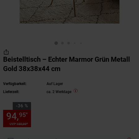
Beistelltisch – Echter Marmor Grün Metall
Gold 38x38x44 cm
Verfügbarkeit:
Auf Lager
Lieferzeit:
ca. 2 Werktage
Sie Sparen 36 Prozent,
-36 %
94,
Sie Sparen 36 Prozent, 94,
95
*
*
UVP
150,
00
UVP : 150,
00
€