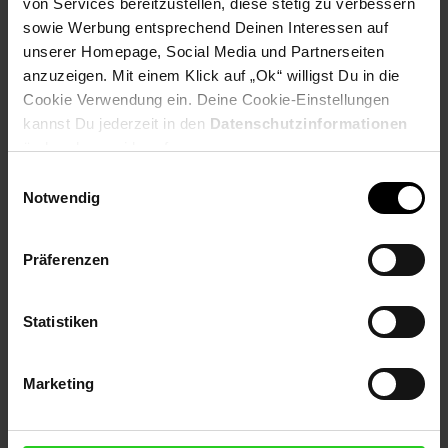
von Services bereitzustellen, diese stetig zu verbessern
sowie Werbung entsprechend Deinen Interessen auf
Tischplatte: Grün (Hochglanz-Optik)
unserer Homepage, Social Media und Partnerseiten
Beine: Golden
anzuzeigen. Mit einem Klick auf „Ok“ willigst Du in die
Cookie Verwendung ein. Deine Cookie-Einstellungen
Besonderheiten
kannst Du jederzeit in den
Datenschutzinformationen
Jeder Tisch wurde in liebevoller Handarbeit gefertigt und
ändern bzw. widerrufen.
ist somit ein absolutes Unikat
Einwilligungsauswahl
Tischplatte besteht aus echtem Marmor
Notwendig
Aufgrund des Designs ein echter Hingucker
Tisch bietet Platz zur Ablage von Zeitschriften, Handy und
Co.
Präferenzen
Empfohlene Maximalbelastbarkeit: 15 kg
Material
Statistiken
Tischplatte: indischer Baroda Marmor
Metallgestell: lackiertes Eisen
Marketing
Marmor ist ein Naturprodukt und kann in Farbe und
Struktur vom Bild abweichen.