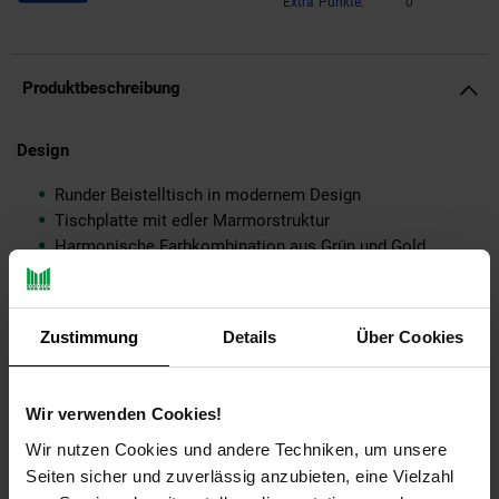
Extra°Punkte:
0
Produktbeschreibung
Design
Runder Beistelltisch in modernem Design
Tischplatte mit edler Marmorstruktur
Harmonische Farbkombination aus Grün und Gold
Fester Stand dank der robusten Metallbeine
Abmessungen
Zustimmung
Details
Über Cookies
Breite: 38 cm
Tiefe: 38 cm
Wir verwenden Cookies!
Höhe: 44 cm
Tischplattenstärke: 1,5 cm
Wir nutzen Cookies und andere Techniken, um unsere
Seiten sicher und zuverlässig anzubieten, eine Vielzahl
Farbe