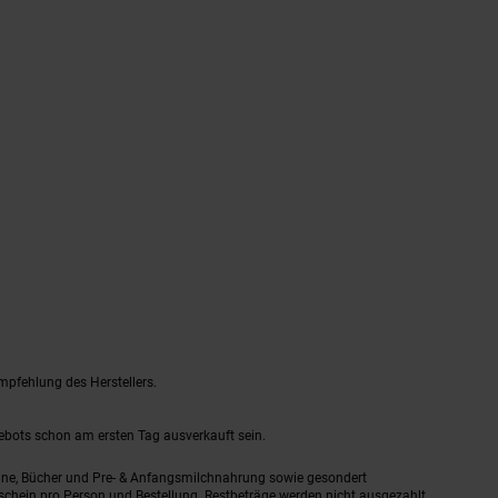
mpfehlung des Herstellers.
gebots schon am ersten Tag ausverkauft sein.
ine, Bücher und Pre- & Anfangsmilchnahrung sowie gesondert
schein pro Person und Bestellung. Restbeträge werden nicht ausgezahlt.