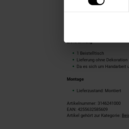
Jeder Tisch ein Unikat
Material
Massivholz Sheesham - Ro
Lieferumfang
1 Beistelltisch
Lieferung ohne Dekoration
Da es sich um Handarbeit 
Montage
Lieferzustand: Montiert
Artikelnummer: 3146241000
EAN: 4255632585609
Artikel gehört zur Kategorie:
Bei