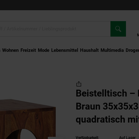
n
Wohnen
Freizeit
Mode
Lebensmittel
Haushalt
Multimedia
Droger
elltisch – Massivholz Braun 35x35x35 cm quadratisch mit Stauraum
Beistelltisch –
Braun 35x35x
quadratisch mi
Verfügbarkeit:
Auf Lager