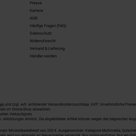
Presse
Karriere
AGB
Häufige Fragen (FAQ)
Datenschutz
Widerrufsrecht
Versand & Lieferung
Händler werden
ten
und zzgl. evtl. anfallender Versandkostenzuschläge. UVP: Unverbindliche Preise
nnen im Online-Shop abweichen.
erten Verkaufspreis.
ten. Abbildungen ähnlich. Die abgebildeten Artikel können wegen des begrenzten An
einem Mindestbestellwert von 200 €. Ausgenommen: Kategorie Multimedia, Gutsche
ein wird nur einmalig an Neuanmelder versendet. Nur online einlösbar. Nur ein Gut