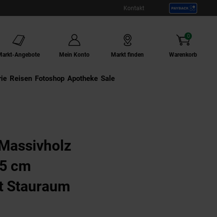
Kontakt
0
Artikel
Markt-Angebote
Mein Konto
Markt finden
Warenkorb
ie
Externer Link:
Reisen
Externer Link:
Fotoshop
Externer Link:
Apotheke
Sale
 Massivholz
35 cm
t Stauraum