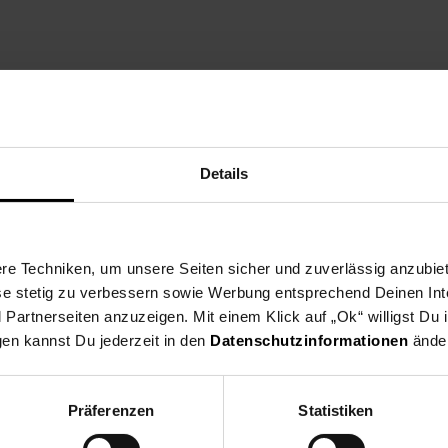
lltisch
und innen
Details
 Innenraum des Tisches
e Techniken, um unsere Seiten sicher und zuverlässig anzubiet
ese stetig zu verbessern sowie Werbung entsprechend Deinen In
artnerseiten anzuzeigen. Mit einem Klick auf „Ok“ willigst Du
gen kannst Du jederzeit in den
Datenschutzinformationen
änder
m
Präferenzen
Statistiken