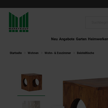
Schließen
Suche:
Neu
Angebote
Garten
Heimwerke
Startseite
Wohnen
Wohn- & Esszimmer
Beistelltische
Beist