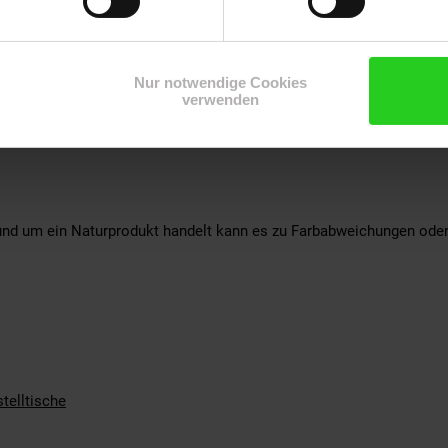
Nur notwendige Cookies
verwenden
senholz
und um ein Naturprodukt handelt kann es zu Farbabweichungen ode
stelltische