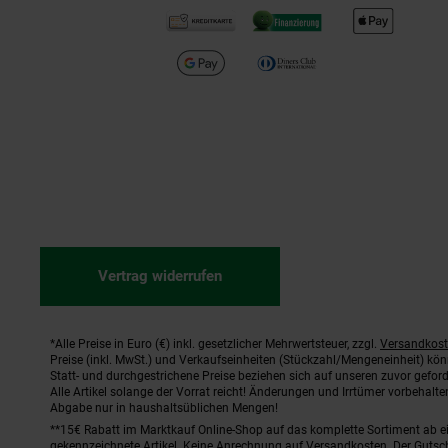
Vertrag widerrufen
*Alle Preise in Euro (€) inkl. gesetzlicher Mehrwertsteuer, zzgl.
Versandkos
Fußnoten
Preise (inkl. MwSt.) und Verkaufseinheiten (Stückzahl/Mengeneinheit) kö
Statt- und durchgestrichene Preise beziehen sich auf unseren zuvor geford
Alle Artikel solange der Vorrat reicht! Änderungen und Irrtümer vorbehal
Abgabe nur in haushaltsüblichen Mengen!
**15€ Rabatt im Marktkauf Online-Shop auf das komplette Sortiment ab 
gekennzeichnete Artikel. Keine Anrechnung auf Versandkosten. Der Gutsch