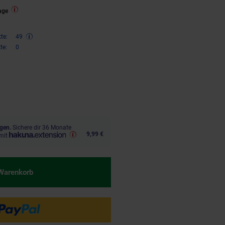
age
te:
49
te:
0
n 33 Prozent, 99,
€ Sternchen F
95
gen.
Sichere dir 36 Monate
9,99 €
mit
 Warenkorb