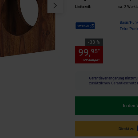
Lieferzeit:
ca. 2 Werkt
Payback Punkte
Basis°Punk
Extra°Punk
Sie Sparen 33 Prozent,
-33 %
99,
Sie Spare
95
*
*
UVP
150,
00
UVP : 150,
00
€
Garantieverlängerung hinzufü
zusätzlichen Garantieschutz 
In den