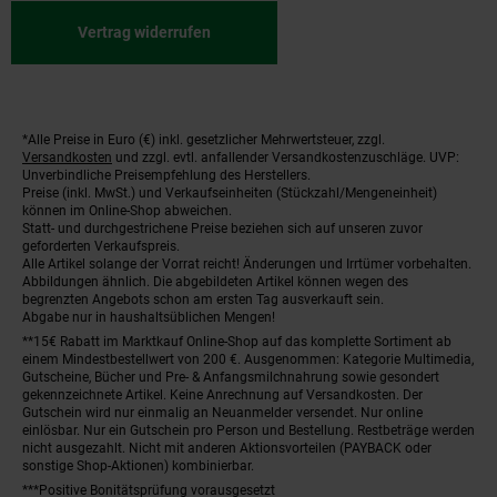
Vertrag widerrufen
*Alle Preise in Euro (€) inkl. gesetzlicher Mehrwertsteuer, zzgl.
Fußnoten
Versandkosten
und zzgl. evtl. anfallender Versandkostenzuschläge. UVP:
Unverbindliche Preisempfehlung des Herstellers.
Preise (inkl. MwSt.) und Verkaufseinheiten (Stückzahl/Mengeneinheit)
können im Online-Shop abweichen.
Statt- und durchgestrichene Preise beziehen sich auf unseren zuvor
geforderten Verkaufspreis.
Alle Artikel solange der Vorrat reicht! Änderungen und Irrtümer vorbehalten.
Abbildungen ähnlich. Die abgebildeten Artikel können wegen des
begrenzten Angebots schon am ersten Tag ausverkauft sein.
Abgabe nur in haushaltsüblichen Mengen!
**15€ Rabatt im Marktkauf Online-Shop auf das komplette Sortiment ab
einem Mindestbestellwert von 200 €. Ausgenommen: Kategorie Multimedia,
Gutscheine, Bücher und Pre- & Anfangsmilchnahrung sowie gesondert
gekennzeichnete Artikel. Keine Anrechnung auf Versandkosten. Der
Gutschein wird nur einmalig an Neuanmelder versendet. Nur online
einlösbar. Nur ein Gutschein pro Person und Bestellung. Restbeträge werden
nicht ausgezahlt. Nicht mit anderen Aktionsvorteilen (PAYBACK oder
sonstige Shop-Aktionen) kombinierbar.
***Positive Bonitätsprüfung vorausgesetzt