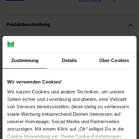
Extra°Punkte:
0
Produktbeschreibung
Design
Stylischer Beistelltisch mit insgesamt drei Ablageflächen
Zustimmung
Details
Über Cookies
Ausdrucksstarke Maserung als absoluter Hingucker
Warmer Braunton sorgt für wohlige Wohnatmosphäre
Wir verwenden Cookies!
Abmessungen
Wir nutzen Cookies und andere Techniken, um unsere
Breite: 43 cm
Seiten sicher und zuverlässig anzubieten, eine Vielzahl
Höhe: 43 cm
von Services bereitzustellen, diese stetig zu verbessern
Tiefe: 30 cm
sowie Werbung entsprechend Deinen Interessen auf
Abstand zwischen den Ablageflächen: 12,5 cm
unserer Homepage, Social Media und Partnerseiten
Breite der einzelnen Abstellflächen: 26 cm
anzuzeigen. Mit einem Klick auf „Ok“ willigst Du in die
Weitere Abmessungen finden Sie im Maßbild
Cookie Verwendung ein. Deine Cookie-Einstellungen