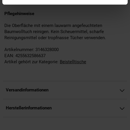
Lieferzustand: Komplett montiert und sicher verpackt
Pflegehinweise
Die Oberfläche mit einem lauwarm angefeuchteten
Baumwolltuch reinigen. Kein Scheuermittel, scharfe
Reinigungsmittel oder tropfnasse Tücher verwenden.
Artikelnummer: 3146328000
EAN: 4255632586637
Artikel gehört zur Kategorie:
Beistelltische
Versandinformationen
Herstellerinformationen