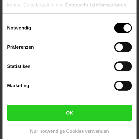
kannst Du jederzeit in den
Datenschutzinformationen
Farbe
ändern bzw. widerrufen.
Braun
Einwilligungsauswahl
Notwendig
Besonderheiten
Durch das schlichte Design lässt sich der Tisch in vielen
Präferenzen
Zimmern schön einsetzen
Jeder Tisch wurde in liebevoller Handarbeit gefertigt und
ist somit ein absolutes Unikat
Statistiken
Material
Marketing
Sheesham Massivholz, mit Schutzlack beschichtet
Lieferumfang
OK
Ein Beistelltisch ohne Dekoration
Montage
Nur notwendige Cookies verwenden