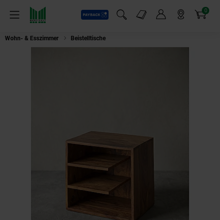
0
Payback
Markt-Angebote
Artikel
Menü
Suchfeld einblenden
Mein Konto
Markt finden
Warenkorb
Wohn- & Esszimmer
Beistelltische
Beistelltisch – Massivholz Braun 43x