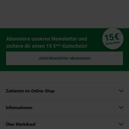
Fußzeile
€
15
**
Newsletter Anmeldung
Abonniere unseren Newsletter und
Gutschein
sichere dir einen 15 €**-Gutschein!
Jetzt Newsletter abonnieren
Zahlarten im Online-Shop
Informationen
Über Marktkauf