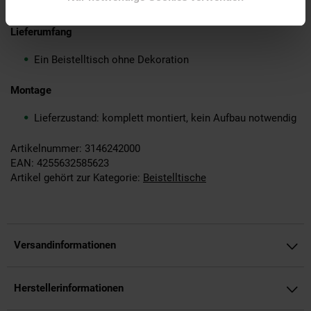
Reinigungsmittel oder tropfnassen Tücher verwenden.
Lieferumfang
Ein Beistelltisch ohne Dekoration
Montage
Lieferzustand: komplett montiert, kein Aufbau notwendig
Artikelnummer: 3146242000
EAN: 4255632585623
Artikel gehört zur Kategorie:
Beistelltische
Versandinformationen
Herstellerinformationen