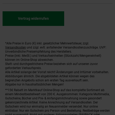
Vertrag widerrufen
*Alle Preise in Euro (€) inkl. gesetzlicher Mehrwertsteuer, zzgl.
Fußnoten
Versandkosten
und zzgl. evtl. anfallender Versandkostenzuschläge. UVP:
Unverbindliche Preisempfehlung des Herstellers.
Preise (inkl. MwSt.) und Verkaufseinheiten (Stückzahl/Mengeneinheit)
können im Online-Shop abweichen.
Statt- und durchgestrichene Preise beziehen sich auf unseren zuvor
geforderten Verkaufspreis.
Alle Artikel solange der Vorrat reicht! Änderungen und Irrtümer vorbehalten.
Abbildungen ähnlich. Die abgebildeten Artikel können wegen des
begrenzten Angebots schon am ersten Tag ausverkauft sein.
Abgabe nur in haushaltsüblichen Mengen!
**15€ Rabatt im Marktkauf Online-Shop auf das komplette Sortiment ab
einem Mindestbestellwert von 200 €. Ausgenommen: Kategorie Multimedia,
Gutscheine, Bücher und Pre- & Anfangsmilchnahrung sowie gesondert
gekennzeichnete Artikel. Keine Anrechnung auf Versandkosten. Der
Gutschein wird nur einmalig an Neuanmelder versendet. Nur online
einlösbar. Nur ein Gutschein pro Person und Bestellung. Restbeträge werden
nicht ausgezahlt. Nicht mit anderen Aktionsvorteilen (PAYBACK oder