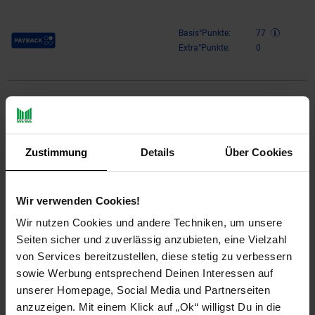
Payback Punkte
Basis°Punkte:
77
Extra°Punkte:
0
Produktbeschreibung
Design
Zustimmung
Details
Über Cookies
Ein Beistelltisch im schlichten, rustikalen Design mit
abgerundeten Ecken
Die Form des Tisches erinnert an eine Sanduhr
Wir verwenden Cookies!
Stilvolle Maserung sorgt für warmes Ambiente
Wir nutzen Cookies und andere Techniken, um unsere
Seiten sicher und zuverlässig anzubieten, eine Vielzahl
Abmessungen
von Services bereitzustellen, diese stetig zu verbessern
sowie Werbung entsprechend Deinen Interessen auf
Breite: 30 cm
Höhe: 45 cm
unserer Homepage, Social Media und Partnerseiten
Tiefe: 30 cm
anzuzeigen. Mit einem Klick auf „Ok“ willigst Du in die