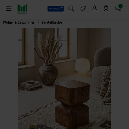
0
Payback
Markt-Angebote
Artikel
Menü
Suchfeld einblenden
Mein Konto
Markt finden
Warenkorb
Wohn- & Esszimmer
Beistelltische
Beistelltisch – Massivholz braun, rust