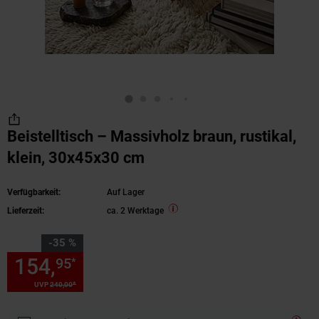
Beistelltisch – Massivholz braun, rustikal,
klein, 30x45x30 cm
Verfügbarkeit:
Auf Lager
Lieferzeit:
ca. 2 Werktage
Sie Sparen 35 Prozent,
-35 %
154,
Sie Sparen 35 Prozent, 1
95
*
*
UVP
240,
00
UVP : 240,
00
€