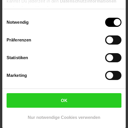
kannst Du jederzeit in den
Datenschutzinformationen
ändern bzw. widerrufen.
Tischplatte: Braun
Metallgestell: Schwarz
Einwilligungsauswahl
Notwendig
Besonderheiten
Durch die präzise Arbeit von Hand ist jeder Tisch ein
Präferenzen
absolutes Unikat
Auffällige und wunderschöne Holzmaserung
Robuste Kombination aus Massivholz und Metall - hohe
Statistiken
Stabilität, kein Umkippen bei Belastung
Handgefertigtes Naturprodukt mit Liebe zum Detail -
Farbabweichungen und Unebenheiten machen das
Marketing
Produkt zu einem Einzelstück
Material
OK
Tischplatte: Sheesham Massivholz
Untergestell: Eisen, schwarz lackiert
Nur notwendige Cookies verwenden
Lieferumfang