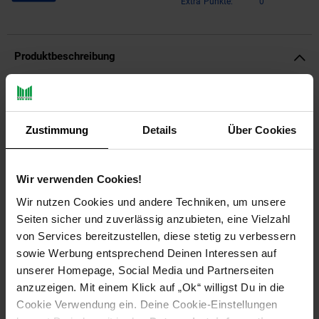
Extra°Punkte:
0
Produktbeschreibung
Design
Beistelltisch im angesagten Industrial Style
Zustimmung
Details
Über Cookies
Große Tischplatte bietet viel Stellfläche
Runde Tischplatte mit einzigartiger Farbgebung
Wir verwenden Cookies!
Außergewöhnliches Metallgestell sorgt für stabilen Stand
Wir nutzen Cookies und andere Techniken, um unsere
Abmessungen
Seiten sicher und zuverlässig anzubieten, eine Vielzahl
von Services bereitzustellen, diese stetig zu verbessern
Breite/Tiefe: 43 cm
sowie Werbung entsprechend Deinen Interessen auf
Höhe: 45 cm
unserer Homepage, Social Media und Partnerseiten
Stärke Tischplatte: 1,5 cm
anzuzeigen. Mit einem Klick auf „Ok“ willigst Du in die
Cookie Verwendung ein. Deine Cookie-Einstellungen
Farbe