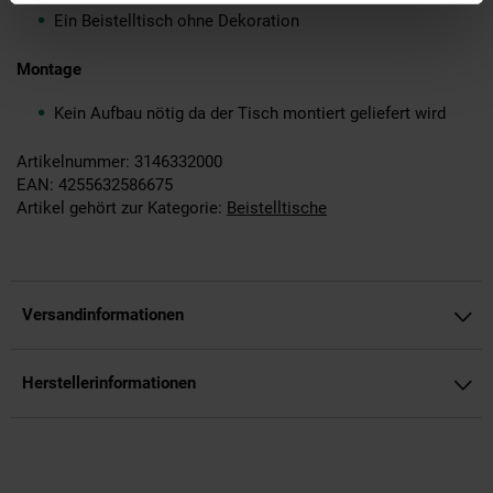
Ein Beistelltisch ohne Dekoration
Montage
Kein Aufbau nötig da der Tisch montiert geliefert wird
Artikelnummer: 3146332000
EAN: 4255632586675
Artikel gehört zur Kategorie:
Beistelltische
Versandinformationen
Herstellerinformationen