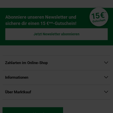
Fußzeile
€
15
**
Newsletter Anmeldung
Abonniere unseren Newsletter und
Gutschein
sichere dir einen 15 €**-Gutschein!
Jetzt Newsletter abonnieren
Zahlarten im Online-Shop
Informationen
Über Marktkauf