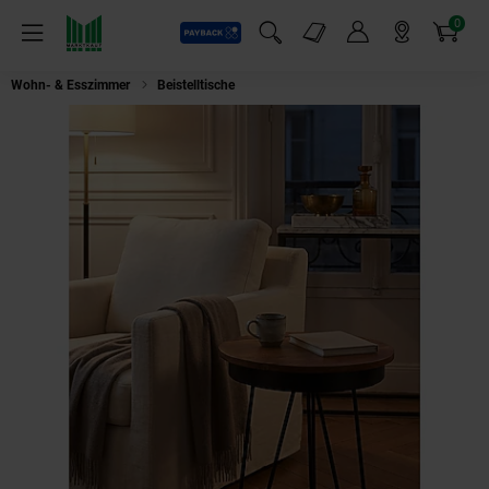
0
Payback
Markt-Angebote
Artikel
Menü
Suchfeld einblenden
Mein Konto
Markt finden
Warenkorb
Wohn- & Esszimmer
Beistelltische
Beistelltisch – Massivholz, Metallbein