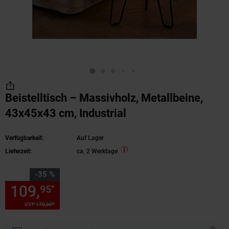
Beistelltisch – Massivholz, Metallbeine,
43x45x43 cm, Industrial
Verfügbarkeit:
Auf Lager
Lieferzeit:
ca. 2 Werktage
Sie Sparen 35 Prozent,
-35 %
109,
Sie Sparen 35 Prozent, 1
95
*
*
UVP
170,
00
UVP : 170,
00
€