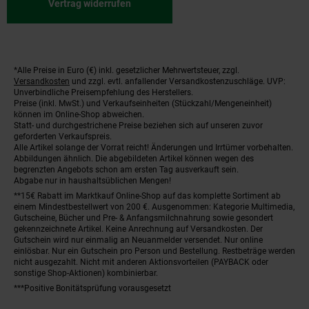
Vertrag widerrufen
*Alle Preise in Euro (€) inkl. gesetzlicher Mehrwertsteuer, zzgl.
Fußnoten
Versandkosten
und zzgl. evtl. anfallender Versandkostenzuschläge. UVP:
Unverbindliche Preisempfehlung des Herstellers.
Preise (inkl. MwSt.) und Verkaufseinheiten (Stückzahl/Mengeneinheit)
können im Online-Shop abweichen.
Statt- und durchgestrichene Preise beziehen sich auf unseren zuvor
geforderten Verkaufspreis.
Alle Artikel solange der Vorrat reicht! Änderungen und Irrtümer vorbehalten.
Abbildungen ähnlich. Die abgebildeten Artikel können wegen des
begrenzten Angebots schon am ersten Tag ausverkauft sein.
Abgabe nur in haushaltsüblichen Mengen!
**15€ Rabatt im Marktkauf Online-Shop auf das komplette Sortiment ab
einem Mindestbestellwert von 200 €. Ausgenommen: Kategorie Multimedia,
Gutscheine, Bücher und Pre- & Anfangsmilchnahrung sowie gesondert
gekennzeichnete Artikel. Keine Anrechnung auf Versandkosten. Der
Gutschein wird nur einmalig an Neuanmelder versendet. Nur online
einlösbar. Nur ein Gutschein pro Person und Bestellung. Restbeträge werden
nicht ausgezahlt. Nicht mit anderen Aktionsvorteilen (PAYBACK oder
sonstige Shop-Aktionen) kombinierbar.
***Positive Bonitätsprüfung vorausgesetzt