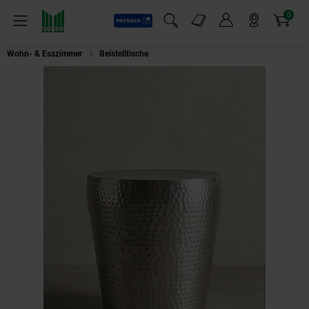
0
Payback
Markt-Angebote
Artikel
Menü
Suchfeld einblenden
Mein Konto
Markt finden
Warenkorb
Wohn- & Esszimmer
Beistelltische
Beistelltisch – rund, Aluminium Silbe