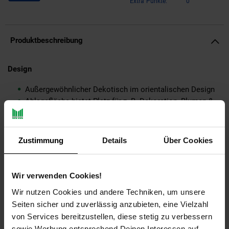
Extra°Punkte:
0
Produktbeschreibung
Design
Außergewöhnlicher Dekotisch im orientalischen Design
Ablagefläche bietet Platz für z. B. Dekoration, Blumen &
Co.
Wunderschöne Hammerschlag-Strukturen machen den
Tisch zu einem absoluten Highlight
Zustimmung
Details
Über Cookies
Abmessungen
Breite: 41 cm
Wir verwenden Cookies!
Höhe: 41 cm
Wir nutzen Cookies und andere Techniken, um unsere
Tiefe: 41 cm
Seiten sicher und zuverlässig anzubieten, eine Vielzahl
Durchmesser der Ablagefläche: 40 cm
von Services bereitzustellen, diese stetig zu verbessern
Durchmesser der Standfläche: 30 cm
sowie Werbung entsprechend Deinen Interessen auf