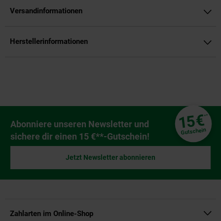
Versandinformationen
Herstellerinformationen
Fußzeile
€
15
**
Newsletter Anmeldung
Abonniere unseren Newsletter und
Gutschein
sichere dir einen 15 €**-Gutschein!
Jetzt Newsletter abonnieren
Zahlarten im Online-Shop