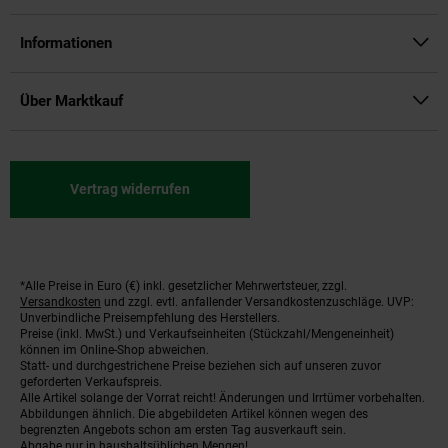
Informationen
Über Marktkauf
Vertrag widerrufen
*Alle Preise in Euro (€) inkl. gesetzlicher Mehrwertsteuer, zzgl.
Fußnoten
Versandkosten
und zzgl. evtl. anfallender Versandkostenzuschläge. UVP:
Unverbindliche Preisempfehlung des Herstellers.
Preise (inkl. MwSt.) und Verkaufseinheiten (Stückzahl/Mengeneinheit)
können im Online-Shop abweichen.
Statt- und durchgestrichene Preise beziehen sich auf unseren zuvor
geforderten Verkaufspreis.
Alle Artikel solange der Vorrat reicht! Änderungen und Irrtümer vorbehalten.
Abbildungen ähnlich. Die abgebildeten Artikel können wegen des
begrenzten Angebots schon am ersten Tag ausverkauft sein.
Abgabe nur in haushaltsüblichen Mengen!