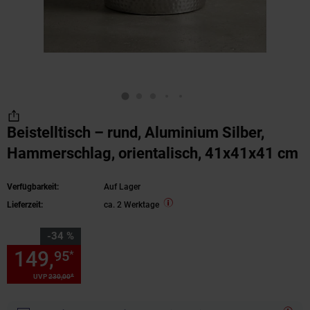
Beistelltisch – rund, Aluminium Silber,
Hammerschlag, orientalisch, 41x41x41 cm
Verfügbarkeit:
Auf Lager
Lieferzeit:
ca. 2 Werktage
Sie Sparen 34 Prozent,
-34 %
149,
Sie Sparen 34 Prozent, 1
95
*
*
UVP
230,
00
UVP : 230,
00
€