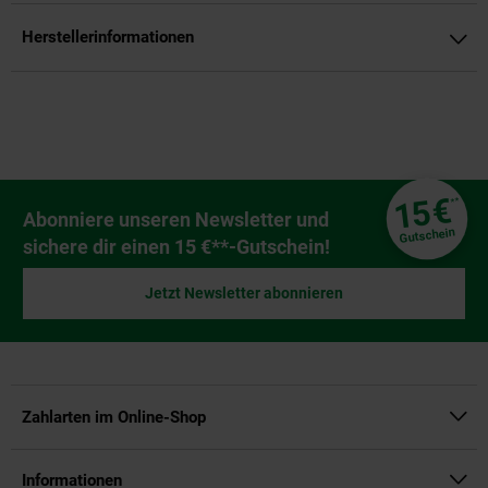
Herstellerinformationen
Fußzeile
€
15
**
Newsletter Anmeldung
Abonniere unseren Newsletter und
Gutschein
sichere dir einen 15 €**-Gutschein!
Jetzt Newsletter abonnieren
Zahlarten im Online-Shop
Informationen