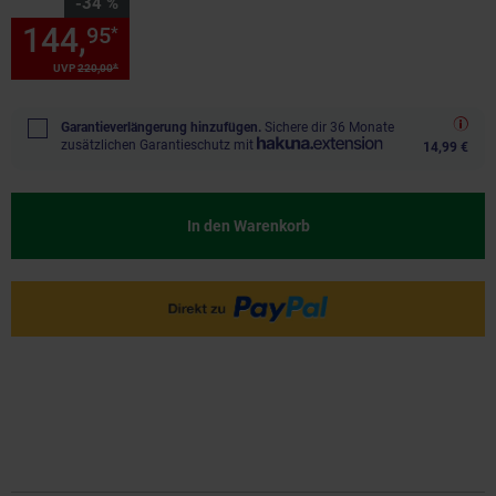
Sie Sparen 34 Prozent,
-34 %
144,
Sie Sparen 34 Prozent, 1
95
*
*
UVP
220,
00
UVP : 220,
00
€
Garantieverlängerung hinzufügen.
Sichere dir 36 Monate
zusätzlichen Garantieschutz mit
14,99 €
In den Warenkorb