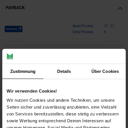
PAYBACK
Payback Punkte
Basis°Punkte:
72
Extra°Punkte:
0
Produktbeschreibung
Design
Zustimmung
Details
Über Cookies
Runder Beistelltisch in modernem Design
Korpus in eleganter Lamellenoptik
Wir verwenden Cookies!
Tischplatte mit wunderschöner Hammerschlag-Struktur
Wir nutzen Cookies und andere Techniken, um unsere
Seiten sicher und zuverlässig anzubieten, eine Vielzahl
Abmessungen
von Services bereitzustellen, diese stetig zu verbessern
Breite: 40 cm
sowie Werbung entsprechend Deinen Interessen auf
Tiefe: 40 cm
unserer Homepage, Social Media und Partnerseiten