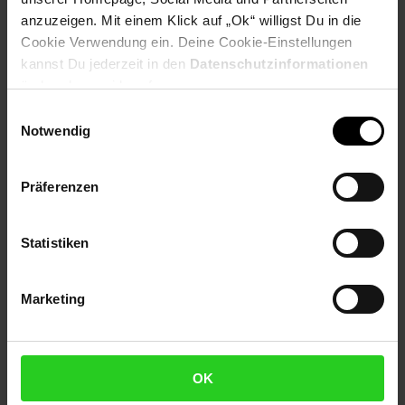
Höhe: 50 cm
anzuzeigen. Mit einem Klick auf „Ok“ willigst Du in die
Tischplattenstärke: 3 cm
Cookie Verwendung ein. Deine Cookie-Einstellungen
Weitere Abmessungen findest Du im Maßbild
kannst Du jederzeit in den
Datenschutzinformationen
ändern bzw. widerrufen.
Farbe
Einwilligungsauswahl
Gesamter Anstelltisch: Schwarz
Notwendig
Besonderheiten
Präferenzen
Jeder Tisch wurde in liebevoller Handarbeit gefertigt und
ist somit ein absolutes Unikat
Da es sich um Handarbeit handelt, kann es zu
Statistiken
Unebenheiten kommen
Die Maximalbelastbarkeit liegt bei ca. 10 kg
Marketing
Material
Gesamter Tisch: pulverbeschichtetes Aluminium
OK
Lieferumfang