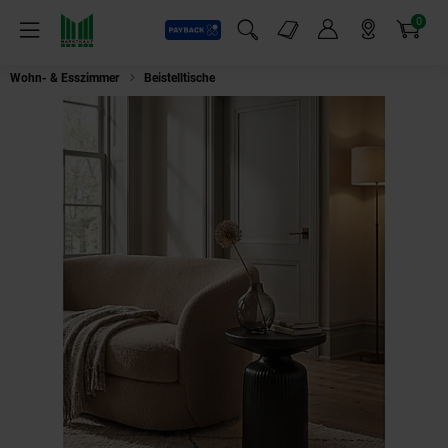
0
Payback
Markt-Angebote
Artikel
Menü
Suchfeld einblenden
Mein Konto
Markt finden
Warenkorb
Wohn- & Esszimmer
Beistelltische
Beistelltisch – Rund Metall Schwarz