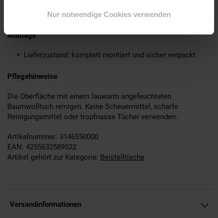
Ein Beistelltisch ohne Dekoration
Nur notwendige Cookies verwenden
Montage
Lieferzustand: komplett montiert und sicher verpackt
Pflegehinweise
Die Oberfläche mit einem lauwarm angefeuchteten
Baumwolltuch reinigen. Keine Scheuermittel, scharfe
Reinigungsmittel oder tropfnasse Tücher verwenden.
Artikelnummer: 3146550000
EAN: 4255632589522
Artikel gehört zur Kategorie:
Beistelltische
Versandinformationen