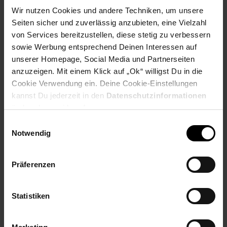
Höhe: 42,5 cm
Wir nutzen Cookies und andere Techniken, um unsere
Tiefe: 40 cm
Seiten sicher und zuverlässig anzubieten, eine Vielzahl
von Services bereitzustellen, diese stetig zu verbessern
Kleiner Tisch
sowie Werbung entsprechend Deinen Interessen auf
unserer Homepage, Social Media und Partnerseiten
Breite: 35 cm
anzuzeigen. Mit einem Klick auf „Ok“ willigst Du in die
Höhe 39,5 cm
Cookie Verwendung ein. Deine Cookie-Einstellungen
Tiefe: 35 cm
kannst Du jederzeit in den
Datenschutzinformationen
ändern bzw. widerrufen.
Farbe
Einwilligungsauswahl
Tischplatte: Weiß (Marmor-Optik)
Notwendig
Tischgestell: Schwarz
Besonderheiten
Präferenzen
Empfohlene max. Belastbarkeit: 3 kg (je Tisch)
Die Ablageflächen bieten genügend Platz für
Statistiken
Dekorationen, Bilder oder wertvolle Erinnerungsstücke
Fester Stand dank der gut durchdachten
Tischbeinkonstruktion