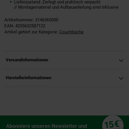
Lieferzustand: Zerlegt und praktisch verpackt
// Montagematerial und Aufbauanleitung sind inklusive
Artikelnummer: 3146365000
EAN: 4255632587122
Artikel gehört zur Kategorie:
Couchtische
Versandinformationen
Herstellerinformationen
Fußzeile
€
15
**
Newsletter Anmeldung
Abonniere unseren Newsletter und