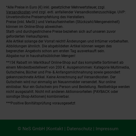
*Alle Preise in Euro (€) inkl. gesetzlicher Mehrwertsteuer, zzgl.
Fußnoten
Versandkosten
und zzgl. evtl. anfallender Versandkostenzuschläge. UVP:
Unverbindliche Preisempfehlung des Herstellers.
Preise (inkl. MwSt.) und Verkaufseinheiten (Stückzahl/Mengeneinheit)
können im Online-Shop abweichen.
Statt- und durchgestrichene Preise beziehen sich auf unseren zuvor
geforderten Verkaufspreis.
Alle Artikel solange der Vorrat reicht! Änderungen und Irrtümer vorbehalten.
Abbildungen ähnlich. Die abgebildeten Artikel können wegen des
begrenzten Angebots schon am ersten Tag ausverkauft sein.
Abgabe nur in haushaltsüblichen Mengen!
**15€ Rabatt im Marktkauf Online-Shop auf das komplette Sortiment ab
einem Mindestbestellwert von 200 €. Ausgenommen: Kategorie Multimedia,
Gutscheine, Bücher und Pre- & Anfangsmilchnahrung sowie gesondert
gekennzeichnete Artikel. Keine Anrechnung auf Versandkosten. Der
Gutschein wird nur einmalig an Neuanmelder versendet. Nur online
einlösbar. Nur ein Gutschein pro Person und Bestellung. Restbeträge werden
nicht ausgezahlt. Nicht mit anderen Aktionsvorteilen (PAYBACK oder
sonstige Shop-Aktionen) kombinierbar.
***Positive Bonitätsprüfung vorausgesetzt
© NeS GmbH |
Kontakt
|
Datenschutz
|
Impressum