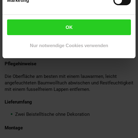
Marketing
Schwarze Kunststoffkappen schützen Ihren Fußboden vor
unschönen Kratzern
Material
OK
Tischplatte: MDF (mit PVC-Beschichtung in Marmor-
Optik)
Nur notwendige Cookies verwenden
Tischgestell: Stahl (pulverbeschichtet)
Pflegehinweise
Die Oberfläche am besten mit einem lauwarmen, leicht
angefeuchteten Baumwolltuch abwischen und Restfeuchtigkeit
mit einem fusselfreiem Lappen entfernen.
Lieferumfang
Zwei Beistelltische ohne Dekoration
Montage