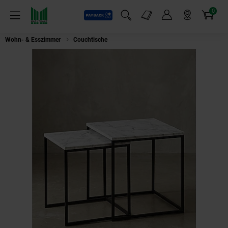
0
Payback
Markt-Angebote
Artikel
Menü
Suchfeld einblenden
Mein Konto
Markt finden
Warenkorb
Wohn- & Esszimmer
Couchtische
Beistelltisch Set – 2-teilig Marmoropt