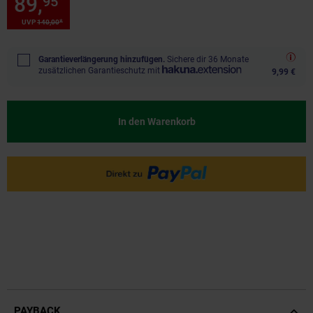
89,
Sie Sparen 35 Prozent, 89,
95
*
*
UVP
140,
00
UVP : 140,
00
€
Garantieverlängerung hinzufügen.
Sichere dir 36 Monate
zusätzlichen Garantieschutz mit
9,99 €
In den Warenkorb
PAYBACK