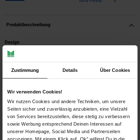
Extra°Punkte:
0
Produktbeschreibung
Design
Zweiteiliger Satztisch im angesagten Industrial-Design
Materialmix aus massivem Holz und robustem Metall
Natürlich gehaltene Tischplatten mit schwarzen
Zustimmung
Details
Über Cookies
Tischgestellen
Abmessungen BxHxT
Wir verwenden Cookies!
Großer Tisch: 30,5 x 54 x 30,5 cm
Wir nutzen Cookies und andere Techniken, um unsere
Kleiner Tisch: 30,5 x 43 x 30,5 cm
Seiten sicher und zuverlässig anzubieten, eine Vielzahl
Tischplattenstärke: 3 cm
von Services bereitzustellen, diese stetig zu verbessern
sowie Werbung entsprechend Deinen Interessen auf
Farbe
unserer Homepage, Social Media und Partnerseiten
anzuzeigen. Mit einem Klick auf „Ok“ willigst Du in die