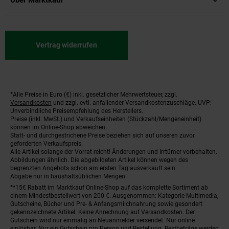
Über Marktkauf
Vertrag widerrufen
*Alle Preise in Euro (€) inkl. gesetzlicher Mehrwertsteuer, zzgl.
Fußnoten
Versandkosten
und zzgl. evtl. anfallender Versandkostenzuschläge. UVP:
Unverbindliche Preisempfehlung des Herstellers.
Preise (inkl. MwSt.) und Verkaufseinheiten (Stückzahl/Mengeneinheit)
können im Online-Shop abweichen.
Statt- und durchgestrichene Preise beziehen sich auf unseren zuvor
geforderten Verkaufspreis.
Alle Artikel solange der Vorrat reicht! Änderungen und Irrtümer vorbehalten.
Abbildungen ähnlich. Die abgebildeten Artikel können wegen des
begrenzten Angebots schon am ersten Tag ausverkauft sein.
Abgabe nur in haushaltsüblichen Mengen!
**15€ Rabatt im Marktkauf Online-Shop auf das komplette Sortiment ab
einem Mindestbestellwert von 200 €. Ausgenommen: Kategorie Multimedia,
Gutscheine, Bücher und Pre- & Anfangsmilchnahrung sowie gesondert
gekennzeichnete Artikel. Keine Anrechnung auf Versandkosten. Der
Gutschein wird nur einmalig an Neuanmelder versendet. Nur online
einlösbar. Nur ein Gutschein pro Person und Bestellung. Restbeträge werden