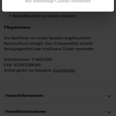
Nur notwendige Cookies verwenden
Montage
Beistelltisch-Set ist bereits montiert
Pflegehinweise
Die Oberfläche mit einem lauwarm angefeuchteten
Baumwolltuch reinigen. Kein Scheuermittel, scharfe
Reinigungsmittel oder tropfnasse Tücher verwenden.
Artikelnummer: 3146321000
EAN: 4255632586569
Artikel gehört zur Kategorie:
Couchtische
Versandinformationen
Herstellerinformationen