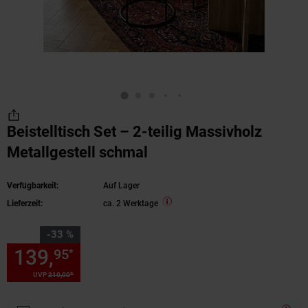
Beistelltisch Set – 2-teilig Massivholz
Metallgestell schmal
Verfügbarkeit:
Auf Lager
Lieferzeit:
ca. 2 Werktage
Sie Sparen 33 Prozent,
-33 %
139,
Sie Sparen 33 Prozent, 1
95
*
*
UVP
210,
00
UVP : 210,
00
€