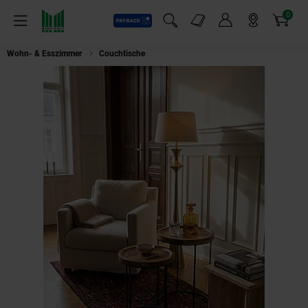
0
Payback
Markt-Angebote
Artikel
Menü
Suchfeld einblenden
Mein Konto
Markt finden
Warenkorb
Wohn- & Esszimmer
Couchtische
Beistelltisch Set – 2-teilig Massivholz 