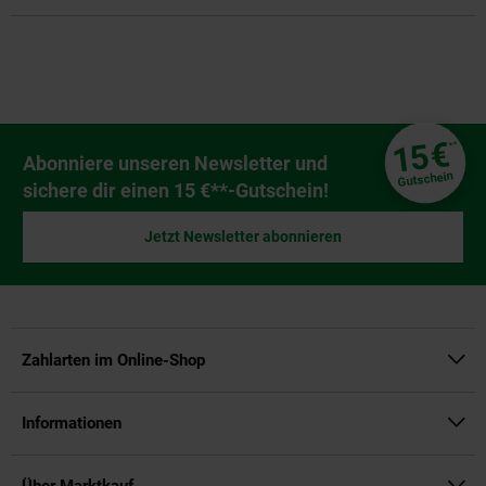
Fußzeile
€
15
**
Newsletter Anmeldung
Abonniere unseren Newsletter und
Gutschein
sichere dir einen 15 €**-Gutschein!
Jetzt Newsletter abonnieren
Zahlarten im Online-Shop
Informationen