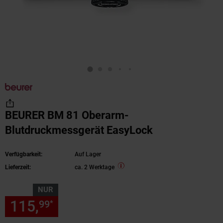
BEURER BM 81 Oberarm-
Blutdruckmessgerät EasyLock
Verfügbarkeit:
Auf Lager
Lieferzeit:
ca. 2 Werktage
NUR
115,
nur 115,
€ Sternchen Fu
99
99
*