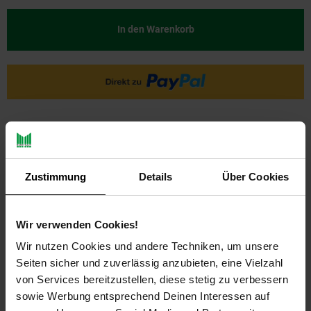
In den Warenkorb
Ja, ich möchte ein Altgerät abgeben.
Zustimmung
Details
Über Cookies
Wir verwenden Cookies!
Wir nutzen Cookies und andere Techniken, um unsere
PAYBACK
Seiten sicher und zuverlässig anzubieten, eine Vielzahl
von Services bereitzustellen, diese stetig zu verbessern
sowie Werbung entsprechend Deinen Interessen auf
Payback Punkte
Basis°Punkte:
57