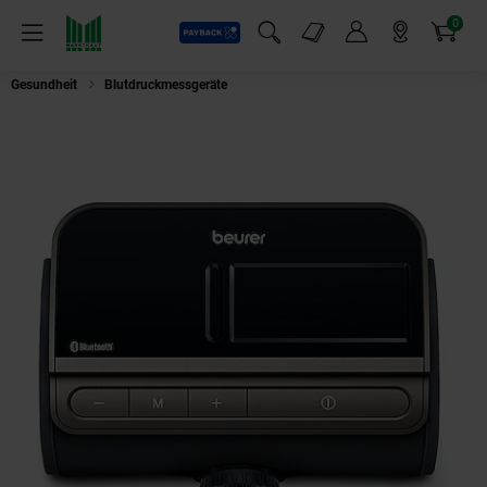
0
Payback
Markt-Angebote
Artikel
Menü
Suchfeld einblenden
Mein Konto
Markt finden
Warenkorb
Gesundheit
Blutdruckmessgeräte
BEURER BM 81 Oberarm-Blutdruckmess