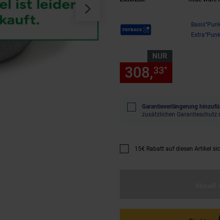
Payback Punkte
Basis°Punk
Extra°Punk
NUR
308,
nur 308
33
*
Garantieverlängerung hinzufü
zusätzlichen Garantieschutz 
15€ Rabatt auf diesen Artikel si
Promotion "15€ Rabatt auf diese
Aktuell 