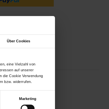
ät abgeben.
Über Cookies
Altgeräterücknahme
en, eine Vielzahl von
teressen auf unserer
 in die Cookie Verwendung
n bzw. widerrufen.
Die erholsame
n Alltag. Durch den modernen
nzimmer.
Marketing