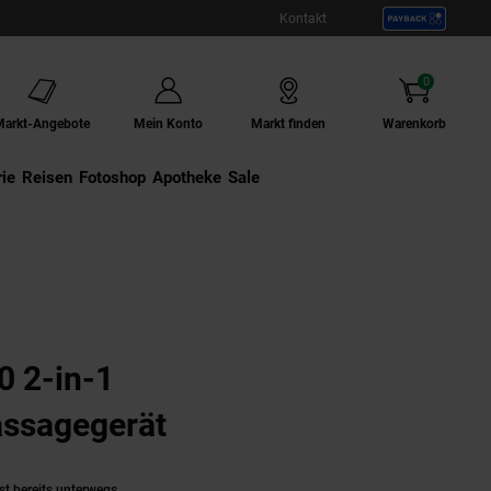
Kontakt
0
Artikel
Markt-Angebote
Mein Konto
Markt finden
Warenkorb
ie
Externer Link:
Reisen
Externer Link:
Fotoshop
Externer Link:
Apotheke
Sale
 2-in-1
ssagegerät
(Produkt aktuell ausv
st bereits unterwegs