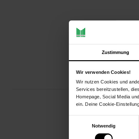
Zustimmung
Wir verwenden Cookies!
Produktbeschreibu
Wir nutzen Cookies und ander
Services bereitzustellen, di
Homepage, Social Media und P
ein. Deine Cookie-Einstellun
Das FM 120 2-in-1 Shiatsu-Fußm
Luftkompressions- und Shiatsu 
Einwilligungsauswahl
Look und die hochwertigen Mater
Notwendig
Artikelnummer: 3094294000