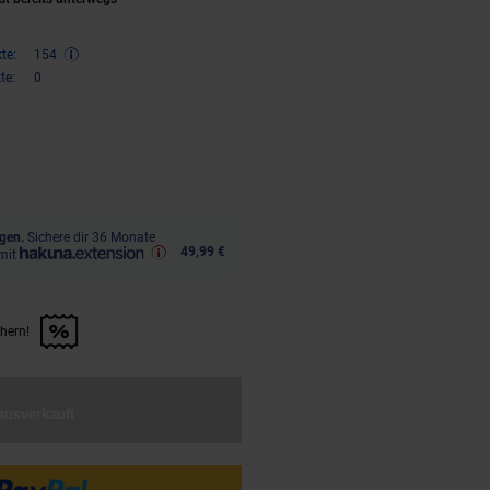
te:
154
te:
0
,
€ Sternchen Fußnote, Details 
33
gen.
Sichere dir 36 Monate
49,99 €
mit
chern!
n Artikel sichern!" anwenden
ausverkauft