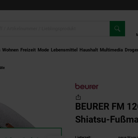
n
Wohnen
Freizeit
Mode
Lebensmittel
Haushalt
Multimedia
Droger
äte
BEURER FM 120 2-in-1 Shiatsu-Fußmassagegerät
BEURER FM 120
Shiatsu-Fußma
Lieferzeit:
neue Ware i