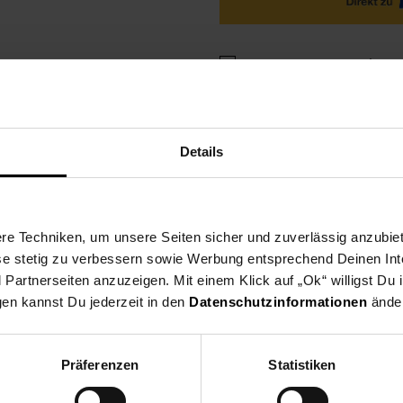
Ja, ich möchte ein Altger
Details
ng
Versandinformationen
Herstellerinformationen
e Techniken, um unsere Seiten sicher und zuverlässig anzubiet
ese stetig zu verbessern sowie Werbung entsprechend Deinen In
artnerseiten anzuzeigen. Mit einem Klick auf „Ok“ willigst Du
gen kannst Du jederzeit in den
Datenschutzinformationen
änder
assagegerät vereint wohnliches Design und wohltuende Massage. 
Massage des FM 120 bringt Entspannung und Regeneration in deine
ialien des Hockers gelingt eine perfekte Integration in jedes Woh
Präferenzen
Statistiken