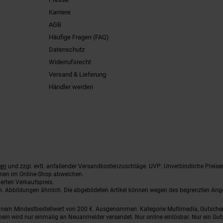
Karriere
AGB
Häufige Fragen (FAQ)
Datenschutz
Widerrufsrecht
Versand & Lieferung
Händler werden
ten
und zzgl. evtl. anfallender Versandkostenzuschläge. UVP: Unverbindliche Preise
nnen im Online-Shop abweichen.
erten Verkaufspreis.
ten. Abbildungen ähnlich. Die abgebildeten Artikel können wegen des begrenzten An
einem Mindestbestellwert von 200 €. Ausgenommen: Kategorie Multimedia, Gutsche
ein wird nur einmalig an Neuanmelder versendet. Nur online einlösbar. Nur ein Gut