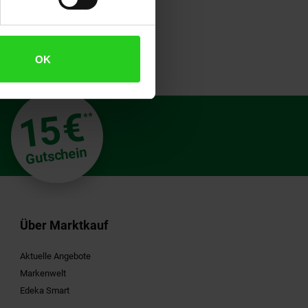
OK
€
15
**
Gutschein
Über Marktkauf
Aktuelle Angebote
Markenwelt
Edeka Smart