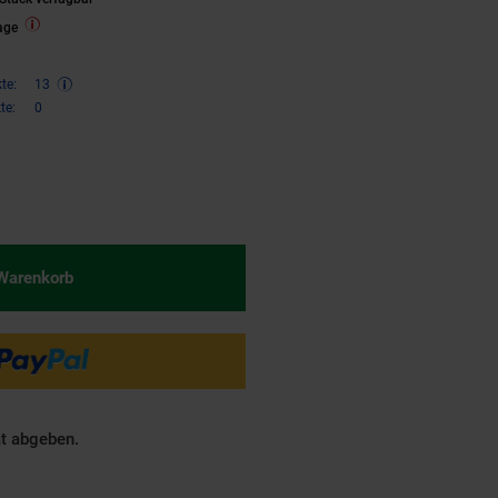
age
te:
13
te:
0
€ Sternchen Fußnote, Details am
 Warenkorb
ät abgeben.