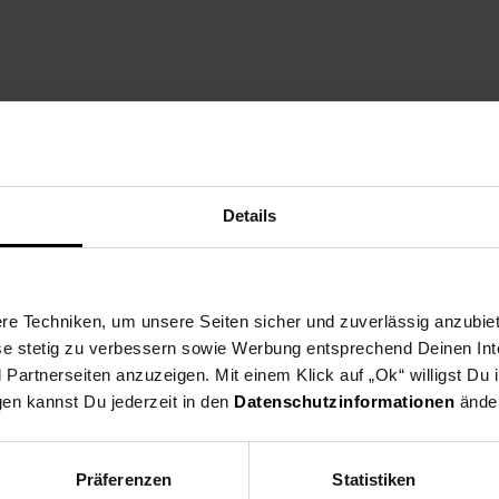
ng
Versandinformationen
Herstellerinformationen
Details
ttfläche
e Techniken, um unsere Seiten sicher und zuverlässig anzubiet
ese stetig zu verbessern sowie Werbung entsprechend Deinen In
artnerseiten anzuzeigen. Mit einem Klick auf „Ok“ willigst Du
gen kannst Du jederzeit in den
Datenschutzinformationen
änder
Präferenzen
Statistiken
sonenwaagen