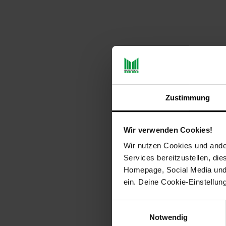
Produktbeschreibu
Zustimmung
Analoge Anzeige
Wir verwenden Cookies!
Modernes Design
Große und pflegeleichte Tri
Wir nutzen Cookies und ander
1 kg Einteilung
Services bereitzustellen, di
120 kg Tragkraft
Homepage, Social Media und P
Verwendbar ohne Batterien
ein. Deine Cookie-Einstellun
Artikelnummer: 3092246000
Einwilligungsauswahl
EAN: 4211125710057
Notwendig
Artikel gehört zur Kategorie:
Per