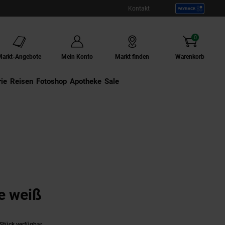
Kontakt
0
Artikel
Markt-Angebote
Mein Konto
Markt finden
Warenkorb
ie
Externer Link:
Reisen
Externer Link:
Fotoshop
Externer Link:
Apotheke
Sale
1
e weiß
Stück verfügbar