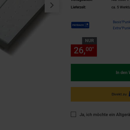
Lieferzeit:
ca. 5 Werkt
Payback Punkte
Basis°Punk
Extra°Punk
NUR
26,
nur 26,
00
00
*
In den
Ja, ich möchte ein Altger