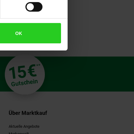
OK
€
15
**
Gutschein
Über Marktkauf
Aktuelle Angebote
Markenwelt