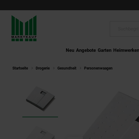
Schließen
Suche:
Neu
Angebote
Garten
Heimwerke
Startseite
Drogerie
Gesundheit
Personenwaagen
Beurer MS