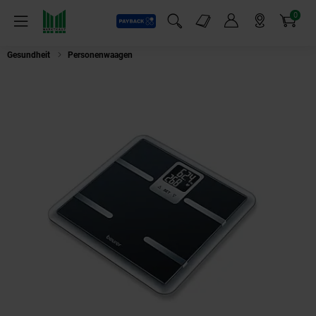
0
Payback
Markt-Angebote
Artikel
Menü
Suchfeld einblenden
Mein Konto
Markt finden
Warenkorb
Gesundheit
Personenwaagen
BEURER Personenwaage BG 40