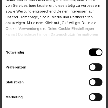
von Services bereitzustellen, diese stetig zu verbessern
sowie Werbung entsprechend Deinen Interessen auf
Produktbeschreibung
unserer Homepage, Social Media und Partnerseiten
anzuzeigen. Mit einem Klick auf „Ok“ willigst Du in die
Elegant gerahmte Glas-Diagnosewaage, quadratisches
Cookie Verwendung ein. Deine Cookie-Einstellungen
Schwarz-Display
kannst Du jederzeit in den
Datenschutzinformationen
Zweizeilige Anzeige (Ziffernhöhe 22 mm-für
ändern bzw. widerrufen.
Gewichtsanzeige)
Trittfläche aus Sicherheitsglas (29 x 28 cm), moderne
Einwilligungsauswahl
Sensortasten
Notwendig
Elektroden aus gebürstetem Edelstahl
Ermittlung von Körpergewicht, Körperfett, Körperwasser,
Muskelanteil und Knochenmasse
Präferenzen
Interpretation des Körperfetts in feingliedriger Aufteilung,
BMR + AMR (Grundumsatz und Aktivitätsumsatz in Kcal)
Statistiken
Artikelnummer: 3095596000
EAN: 4211125761066
Marketing
Artikel gehört zur Kategorie:
Personenwaagen