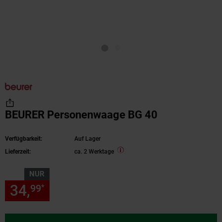
BEURER Personenwaage BG 40
Verfügbarkeit:
Auf Lager
Lieferzeit:
ca. 2 Werktage
NUR
34,
nur 34,
€ Sternchen Fußn
99
99
*