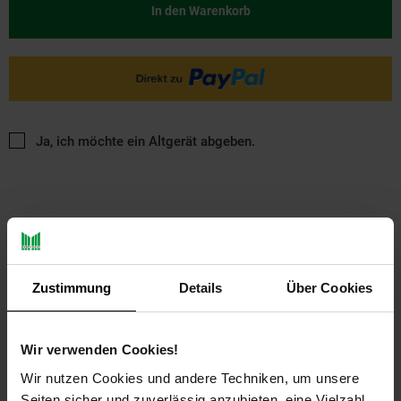
In den Warenkorb
Ja, ich möchte ein Altgerät abgeben.
Zustimmung
Details
Über Cookies
PAYBACK
Wir verwenden Cookies!
Payback Punkte
Basis°Punkte:
17
Wir nutzen Cookies und andere Techniken, um unsere
Extra°Punkte:
0
Seiten sicher und zuverlässig anzubieten, eine Vielzahl