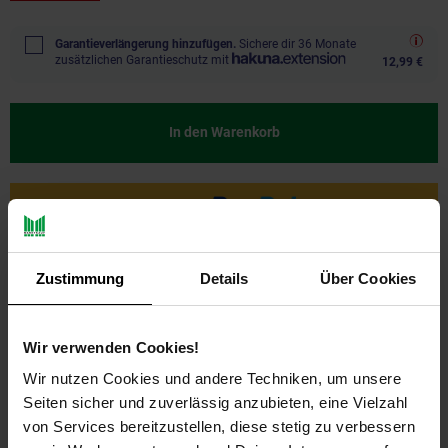
Garantieverlängerung hinzufügen.
Sichere dir 36 Monate
zusätzlichen Garantieschutz mit
12,99 €
In den Warenkorb
Ja, ich möchte ein Altgerät abgeben.
Zustimmung
Details
Über Cookies
Wir verwenden Cookies!
Wir nutzen Cookies und andere Techniken, um unsere
Seiten sicher und zuverlässig anzubieten, eine Vielzahl
von Services bereitzustellen, diese stetig zu verbessern