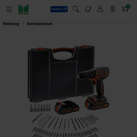
0
Payback
Markt-Angebote
Artikel
Menü
Suchfeld einblenden
Mein Konto
Markt finden
Warenkorb
Werkzeug
Bohrmaschinen
Black+Decker BDC718AS2O-QW 18V AKKU 