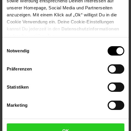
sowie Werbung entsprechend Deinen Interessen auf
PAYBACK
unserer Homepage, Social Media und Partnerseiten
anzuzeigen. Mit einem Klick auf „Ok“ willigst Du in die
Cookie Verwendung ein. Deine Cookie-Einstellungen
Payback Punkte
Basis°Punkte:
39
kannst Du jederzeit in den
Datenschutzinformationen
Extra°Punkte:
0
ändern bzw. widerrufen.
Einwilligungsauswahl
Notwendig
Produktbeschreibung
Zuverlässig auch in harten Böden
Präferenzen
Artikelnummer: 3094146000
EAN: 5035048669952
Statistiken
Artikel gehört zur Kategorie:
Bohrmaschinen
Marketing
Versandinformationen
OK