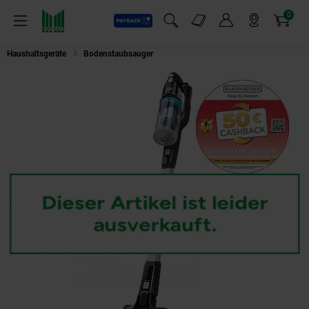
0
Payback
Markt-Angebote
Artikel
Menü
Suchfeld einblenden
Mein Konto
Markt finden
Warenkorb
Haushaltsgeräte
Bodenstaubsauger
Black + Decker BHFEB520D1 Akku S