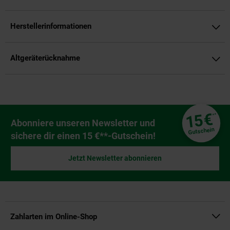
Herstellerinformationen
Altgeräterücknahme
Fußzeile
€
15
**
Newsletter Anmeldung
Abonniere unseren Newsletter und
Gutschein
sichere dir einen 15 €**-Gutschein!
Jetzt Newsletter abonnieren
Zahlarten im Online-Shop