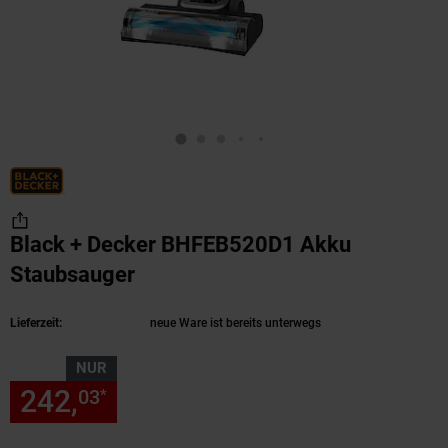
Black + Decker BHFEB520D1 Akku
Staubsauger
(Produkt aktuell ausverkauft)
Lieferzeit:
neue Ware ist bereits unterwegs
NUR
242,
nur 242,
€ Sternchen Fu
03
03
*