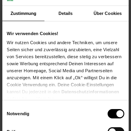
Zustimmung
Details
Über Cookies
Payback Punkte
Basis°Punkte:
121
Extra°Punkte:
0
Wir verwenden Cookies!
Produktbeschreibung
Wir nutzen Cookies und andere Techniken, um unsere
Seiten sicher und zuverlässig anzubieten, eine Vielzahl
von Services bereitzustellen, diese stetig zu verbessern
Der Black + Decker BHFEB520D1 Akku-Staubsauger ist ein
sowie Werbung entsprechend Deinen Interessen auf
leistungsstarkes und vielseitiges Gerät, das speziell für die
unserer Homepage, Social Media und Partnerseiten
effiziente Reinigung von Tierhaaren entwickelt wurde. Mit
seinem kabellosen Design bietet er maximale Flexibilität und
anzuzeigen. Mit einem Klick auf „Ok“ willigst Du in die
ermöglicht eine mühelose Reinigung in jedem Raum, ohne
Cookie Verwendung ein. Deine Cookie-Einstellungen
dass lästige Kabel im Weg sind. Der Staubsauger ist beutellos
kannst Du jederzeit in den
Datenschutzinformationen
konstruiert, was nicht nur bequem ist, sondern auch
ändern bzw. widerrufen.
kostengünstig, da keine zusätzlichen Beutel gekauft werden
Einwilligungsauswahl
müssen. Stattdessen verfügt er über einen leicht zu
Notwendig
entleerenden Staubbehälter, der eine schnelle und hygienische
Entsorgung des gesammelten Schmutzes ermöglicht. Dank
seines ergonomischen Stiels liegt der Black + Decker