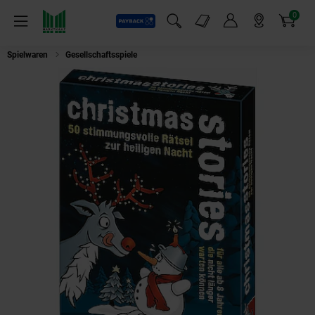
0
Payback
Markt-Angebote
Artikel
Menü
Suchfeld einblenden
Mein Konto
Markt finden
Warenkorb
Spielwaren
Gesellschaftsspiele
Black Stories Junior - Christmas Stories