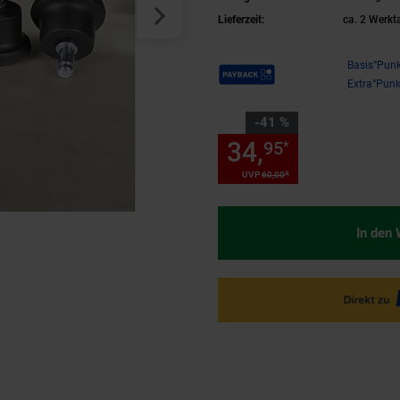
Lieferzeit:
ca. 2 Werkt
Payback Punkte
Basis°Punk
Extra°Punk
Sie Sparen 41 Prozent,
-41 %
34,
Sie Spare
95
*
*
UVP
60,
00
UVP : 60,
00
€
In den