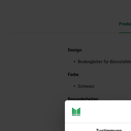
Produ
Design
Bodengleiter für Bürostühle
Farbe
Schwarz
Besonderheiten
Durchmesser PIN: 11mm
Gesamthöhe: 55 mm
Höhe Gleiter ohne PIN: 34
Zustimmung