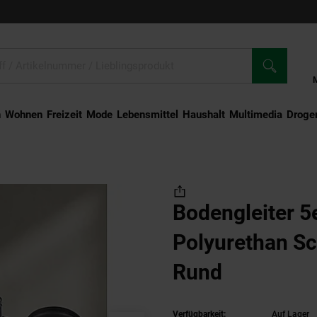
n
Wohnen
Freizeit
Mode
Lebensmittel
Haushalt
Multimedia
Droger
r-Set Polyurethan Schwarz Ø11mm Rund
Bodengleiter 5
Polyurethan 
Rund
Verfügbarkeit:
Auf Lager