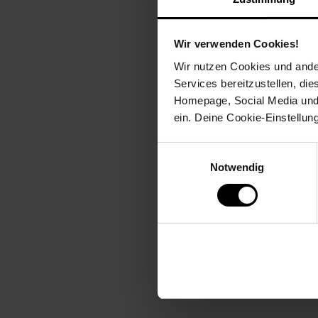
Höhe PIN: 21 mm
Hochabriebfest und nicht 
Geeignet für Bürostühle m
Wir verwenden Cookies!
Geeignet für
Wir nutzen Cookies und ander
Services bereitzustellen, di
Holz
Homepage, Social Media und P
Laminat
ein. Deine Cookie-Einstellun
Parkett
Holzdielen
Einwilligungsauswahl
Fliesen
Notwendig
Material
100 % Polyurethan
Lieferumfang
5 Bodengleiter
Ohne Dekoration