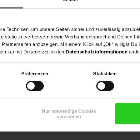
schmierend
it 11mm PIN (Durchmesser des Metallstiftes)
e Techniken, um unsere Seiten sicher und zuverlässig anzubiet
ese stetig zu verbessern sowie Werbung entsprechend Deinen In
artnerseiten anzuzeigen. Mit einem Klick auf „Ok“ willigst Du
gen kannst Du jederzeit in den
Datenschutzinformationen
änder
Präferenzen
Statistiken
Nur notwendige Cookies
verwenden