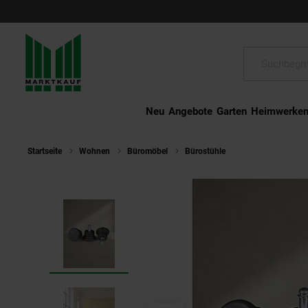
Schließen
Suche:
Neu
Angebote
Garten
Heimwerke
Startseite
Wohnen
Büromöbel
Bürostühle
Bodengleiter 5e