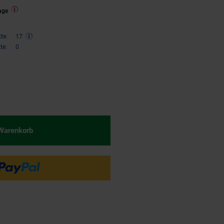
age
te:
17
te:
0
n 41 Prozent, 34,
€ Sternchen F
95
 Warenkorb