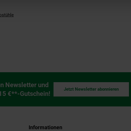
ostühle
n Newsletter und
Jetzt Newsletter abonnieren
ng
 15 €**-Gutschein!
Informationen