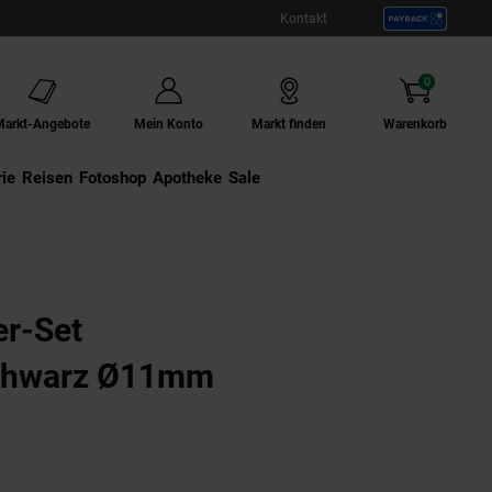
Kontakt
0
Artikel
Markt-Angebote
Mein Konto
Markt finden
Warenkorb
ie
Externer Link:
Reisen
Externer Link:
Fotoshop
Externer Link:
Apotheke
Sale
er-Set
Schwarz Ø11mm