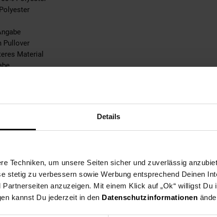
 Polyester
Angabe
n Pullover
teres Material
abe
tebene: keine Angabe
e Angabe
Details
ble
x
pplicable
0% not_applicable
e Techniken, um unsere Seiten sicher und zuverlässig anzubiet
ese stetig zu verbessern sowie Werbung entsprechend Deinen In
ke: 100% not_applicable
artnerseiten anzuzeigen. Mit einem Klick auf „Ok“ willigst Du
% not_applicable
gen kannst Du jederzeit in den
Datenschutzinformationen
änder
 100% not_applicable
100% not_applicable