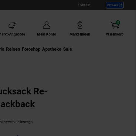
Kontakt
0
Artikel
Markt-Angebote
Mein Konto
Markt finden
Warenkorb
ie
Externer Link:
Reisen
Externer Link:
Fotoshop
Externer Link:
Apotheke
Sale
ucksack Re-
Backback
(Produkt aktuell ausverk
st bereits unterwegs