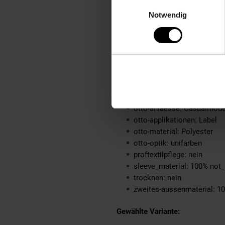
Einwilligungsauswahl
material-oberstoff-innenja
Notwendig
material-oberstoff-innense
material-oberstoff-mittlere
material-oberstoff-mittlerer
material-oberstoff-oberer-t
material-oberstoff-rueckse
material-verzierung: 100% 
material_futter: 100% not_a
oberstoff_unterer_teil: 100
otto-anlaesse: Casualmod
otto-applikationen: Label
otto-material: Polyester
otto-optik: unifarben
proftextilpflege: nein
sleeve_material: 100% not_
trocknen: nein
zweites-aussenmaterial: 1
Gewählte Variante: