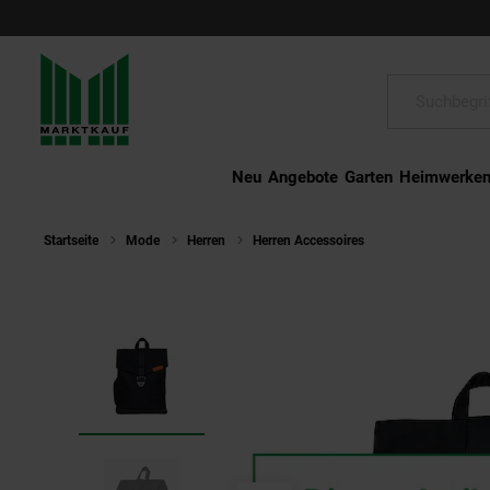
Schließen
Suche:
Neu
Angebote
Garten
Heimwerke
Startseite
Mode
Herren
Herren Accessoires
Bold Banana Ru