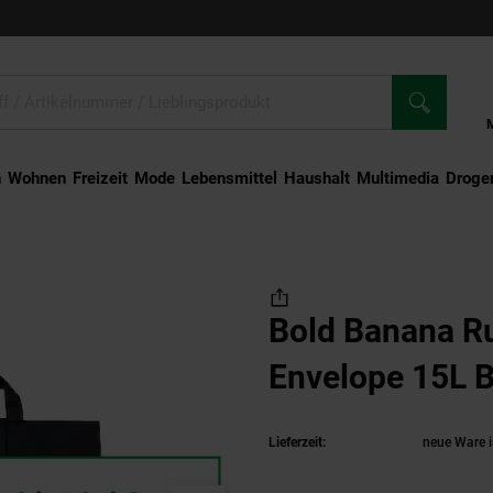
n
Wohnen
Freizeit
Mode
Lebensmittel
Haushalt
Multimedia
Droger
cksack Re-Envelope 15L Backback
Bold Banana R
Envelope 15L 
Lieferzeit:
neue Ware i