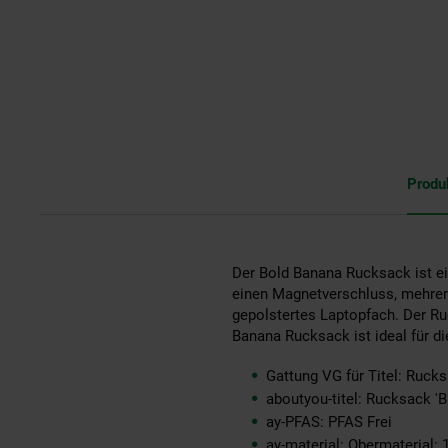
Produ
Der Bold Banana Rucksack ist ein 
einen Magnetverschluss, mehrer
gepolstertes Laptopfach. Der Ru
Banana Rucksack ist ideal für die
Gattung VG für Titel: Ruck
aboutyou-titel: Rucksack 'B
ay-PFAS: PFAS Frei
ay-material: Obermaterial: