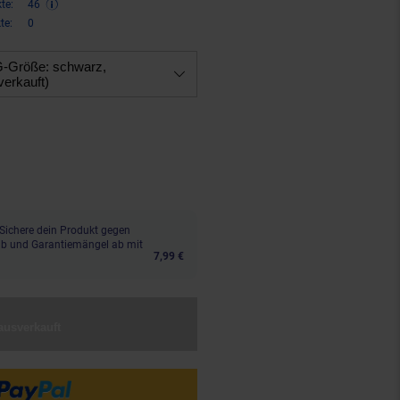
te:
46
te:
0
VG-Größe:
schwarz,
verkauft)
n 13 Prozent, 93,
€ Sternchen F
99
Sichere dein Produkt gegen
aub und Garantiemängel ab mit
7,99 €
ausverkauft