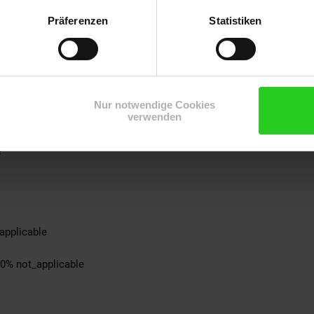
cke: 100% not_applicable
Präferenzen
Statistiken
ite: 100% not_applicable
-schicht: 100% not_applicable
-teil: 100% not_applicable
eil: 100% not_applicable
ite: 100% not_applicable
not_applicable
Nur notwendige Cookies
verwenden
pplicable
% not_applicable
e
applicable
00% not_applicable