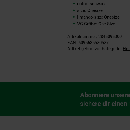
color: schwarz
size: Onesize
limango-size: Onesize
VG-Größe: One Size
Artikelnummer: 2846096000
EAN: 6095636620627
Artikel gehört zur Kategorie:
Her
Fußzeile
Abonniere unsere
Newsletter Anmeldu
sichere dir einen