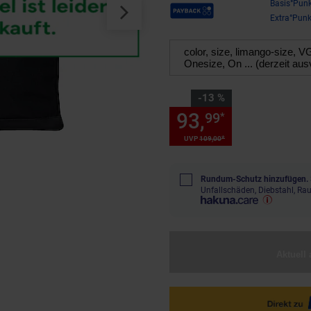
Payback Punkte
Basis°Punk
Extra°Punk
color, size, limango-size, 
Onesize, On ... (derzeit aus
Sie Sparen 13 Prozent,
-13 %
93,
Sie Spare
99
*
*
UVP
109,
00
UVP : 109,
00
€
Rundum-Schutz hinzufügen.
Unfallschäden, Diebstahl, R
Aktuell 