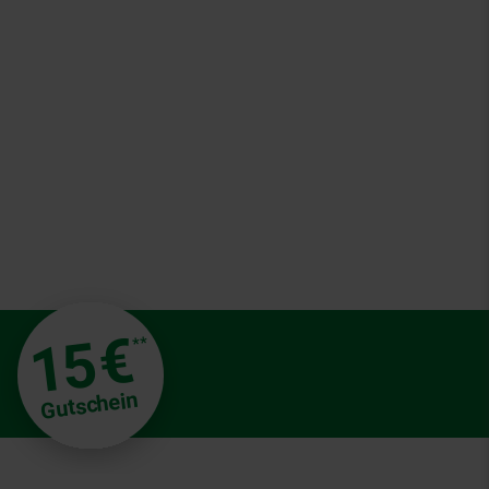
€
15
**
Gutschein