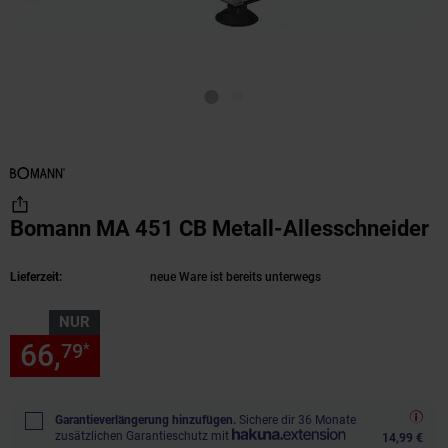
Bomann MA 451 CB Metall-Allesschneider
(
Lieferzeit:
neue Ware ist bereits unterwegs
NUR
66,
nur 66,
€ Sternchen Fußn
79
79
*
Garantieverlängerung hinzufügen.
Sichere dir 36 Monate
zusätzlichen Garantieschutz mit
14,99 €