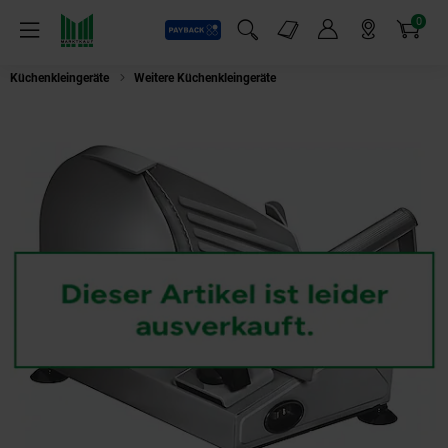
0
Payback
Markt-Angebote
Artikel
Menü
Suchfeld einblenden
Mein Konto
Markt finden
Warenkorb
Küchenkleingeräte
Weitere Küchenkleingeräte
Bomann MA 451 CB Metall-