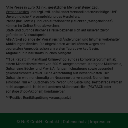
*Alle Preise in Euro (€) inkl. gesetzlicher Mehrwertsteuer, zzgl.
Fußnoten
Versandkosten
und zzgl. evtl. anfallender Versandkostenzuschläge. UVP:
Unverbindliche Preisempfehlung des Herstellers.
Preise (inkl. MwSt.) und Verkaufseinheiten (Stückzahl/Mengeneinheit)
können im Online-Shop abweichen.
Statt- und durchgestrichene Preise beziehen sich auf unseren zuvor
geforderten Verkaufspreis.
Alle Artikel solange der Vorrat reicht! Änderungen und Irrtümer vorbehalten.
Abbildungen ähnlich. Die abgebildeten Artikel können wegen des
begrenzten Angebots schon am ersten Tag ausverkauft sein.
Abgabe nur in haushaltsüblichen Mengen!
**15€ Rabatt im Marktkauf Online-Shop auf das komplette Sortiment ab
einem Mindestbestellwert von 200 €. Ausgenommen: Kategorie Multimedia,
Gutscheine, Bücher und Pre- & Anfangsmilchnahrung sowie gesondert
gekennzeichnete Artikel. Keine Anrechnung auf Versandkosten. Der
Gutschein wird nur einmalig an Neuanmelder versendet. Nur online
einlösbar. Nur ein Gutschein pro Person und Bestellung. Restbeträge werden
nicht ausgezahlt. Nicht mit anderen Aktionsvorteilen (PAYBACK oder
sonstige Shop-Aktionen) kombinierbar.
***Positive Bonitätsprüfung vorausgesetzt
© NeS GmbH |
Kontakt
|
Datenschutz
|
Impressum