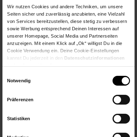
Payback Punkte
Basis°Punkte:
33
Wir nutzen Cookies und andere Techniken, um unsere
Extra°Punkte:
0
Seiten sicher und zuverlässig anzubieten, eine Vielzahl
von Services bereitzustellen, diese stetig zu verbessern
sowie Werbung entsprechend Deinen Interessen auf
Produktbeschreibung
unserer Homepage, Social Media und Partnerseiten
anzuzeigen. Mit einem Klick auf „Ok“ willigst Du in die
Ihr zuverlässiger Küchenklassiker von Bomann!
Cookie Verwendung ein. Deine Cookie-Einstellungen
kannst Du jederzeit in den
Datenschutzinformationen
Perfekte Schneidergebnisse für Obst, Gemüse, Brot, Käse und
ändern bzw. widerrufen.
mehr mit dem kompakten Vollmetall-Allesschneider MA 451
Einwilligungsauswahl
CB von Bomann. Mit Hilfe des scharfen Universalwellenschliff-
Notwendig
Edelstahlmessers schneiden Sie auch Brotscheiben mit einer
besonders starken Brotkruste präzise. Passen Sie die
Scheibendicke einfach und schnell mit der stufenlosen
Präferenzen
Schnittstärkeneinstellung (0-15 mm) an und genießen ganz
nach Ihren Bedürfnissen dünn oder dick geschnittene
Lebensmittel. Der schräggestellte Auflagetisch mit
Statistiken
Edelstahleinlage sowie der Restehalter mit Fingerschutz
ermöglichen eine einfache und sichere Nutzung des
Allesschneiders. Zusätzlich gewährleisten saugstarke