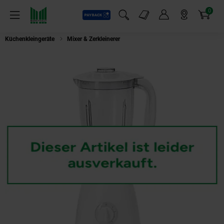
0
Payback
Markt-Angebote
Artikel
Menü
Suchfeld einblenden
Mein Konto
Markt finden
Warenkorb
Küchenkleingeräte
Mixer & Zerkleinerer
Bomann UM 378 CB