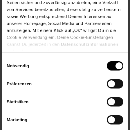
Seiten sicher und zuverlässig anzubieten, eine Vielzahl
Produktbeschreibung
von Services bereitzustellen, diese stetig zu verbessern
sowie Werbung entsprechend Deinen Interessen auf
unserer Homepage, Social Media und Partnerseiten
anzuzeigen. Mit einem Klick auf „Ok“ willigst Du in die
Universalmixer zum Pürieren, Schlagen, Zerkleinern,
Shaken und Mixen
Cookie Verwendung ein. Deine Cookie-Einstellungen
Ideal für die Zubereitung von Frucht- und Fitnessdrinks,
kannst Du jederzeit in den
Datenschutzinformationen
Milchshakes, Cocktails, Suppen, Salsa-Saucen,
ändern bzw. widerrufen.
Babynahrung
Ideal für Küche und Bar
Einwilligungsauswahl
Notwendig
Inkl. Ice Crusher-Funktion
Kraftvoller 500 Watt max. Motor
Abnehmbarer Mixbehälter mit 1,5 Liter
Präferenzen
Fassungsvermögen
Deckel mit Nachfüllöffnung
Abdeckung für Nachfüllöffnung auch als Messbecher
Statistiken
verwendbar (2 cl)
Edelstahlmesser, rostfrei
Marketing
Artikelnummer: 3092072000
EAN: 4004470037807