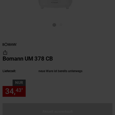
Bomann UM 378 CB
(Produkt aktuell ausverk
Lieferzeit:
neue Ware ist bereits unterwegs
NUR
34,
nur 34,
€ Sternchen Fußn
43
43
*
Aktuell ausverkauft