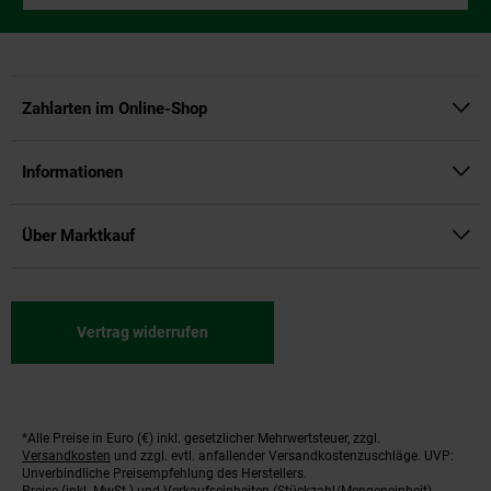
Zahlarten im Online-Shop
Informationen
Über Marktkauf
Vertrag widerrufen
*Alle Preise in Euro (€) inkl. gesetzlicher Mehrwertsteuer, zzgl.
Fußnoten
Versandkosten
und zzgl. evtl. anfallender Versandkostenzuschläge. UVP:
Unverbindliche Preisempfehlung des Herstellers.
Preise (inkl. MwSt.) und Verkaufseinheiten (Stückzahl/Mengeneinheit)