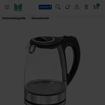
0
Payback
Markt-Angebote
Artikel
Menü
Suchfeld einblenden
Mein Konto
Markt finden
Warenkorb
Küchenkleingeräte
Wasserkocher
Bomann WKS 6032 G CB Wasserkoche