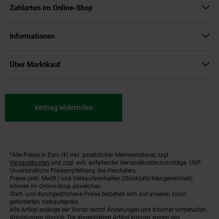
Zahlarten im Online-Shop
Informationen
Über Marktkauf
Vertrag widerrufen
*Alle Preise in Euro (€) inkl. gesetzlicher Mehrwertsteuer, zzgl.
Fußnoten
Versandkosten
und zzgl. evtl. anfallender Versandkostenzuschläge. UVP:
Unverbindliche Preisempfehlung des Herstellers.
Preise (inkl. MwSt.) und Verkaufseinheiten (Stückzahl/Mengeneinheit)
können im Online-Shop abweichen.
Statt- und durchgestrichene Preise beziehen sich auf unseren zuvor
geforderten Verkaufspreis.
Alle Artikel solange der Vorrat reicht! Änderungen und Irrtümer vorbehalten.
Abbildungen ähnlich. Die abgebildeten Artikel können wegen des