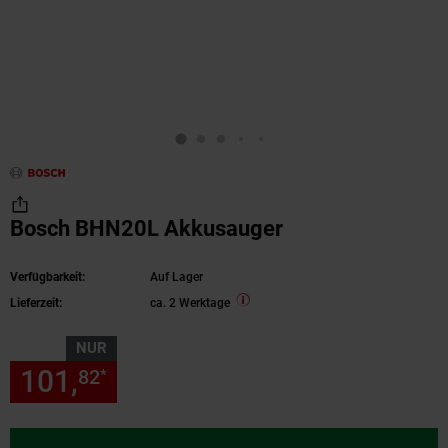
Bosch BHN20L Akkusauger
Verfügbarkeit:
Auf Lager
Lieferzeit:
ca. 2 Werktage
NUR
101,
nur 101,
€ Sternchen Fu
82
82
*