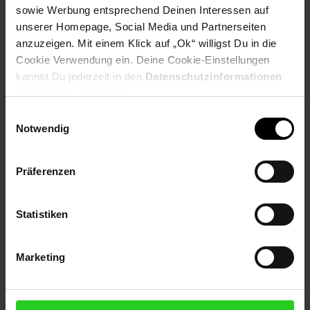
sowie Werbung entsprechend Deinen Interessen auf
unserer Homepage, Social Media und Partnerseiten
Produktbeschreibung
anzuzeigen. Mit einem Klick auf „Ok“ willigst Du in die
Cookie Verwendung ein. Deine Cookie-Einstellungen
kannst Du jederzeit in den
Datenschutzinformationen
Der kleine praktische Helfer für zwischendurch.
ändern bzw. widerrufen.
Dank der Bosch Lithium-Ionen Technologie verfügt der
Einwilligungsauswahl
Handsauger über langlebige und leistungsstarke Akkus, extra-
Notwendig
lange Laufzeit und kurze Ladezeit. Seine starke
Reinigungsleistung hat er dem motorisierten PowerBrush und
Zyklon-Luftstromsystem zu danken er sorgt für sichtbare
Präferenzen
Reinigungsergebnisse.
Artikelnummer: 3092822000
Statistiken
EAN: 4242005190881
Artikel gehört zur Kategorie:
Bodenstaubsauger
Marketing
Versandinformationen