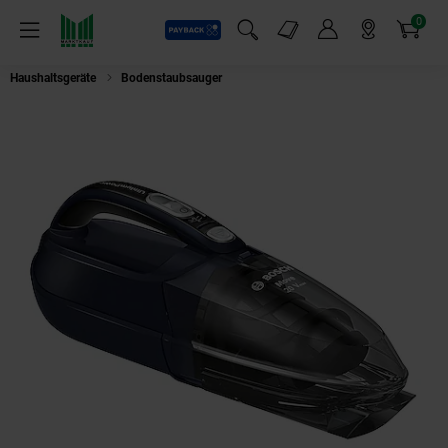
0
Payback
Markt-Angebote
Artikel
Menü
Suchfeld einblenden
Mein Konto
Markt finden
Warenkorb
Haushaltsgeräte
Bodenstaubsauger
Bosch BHN20L Akkusauger