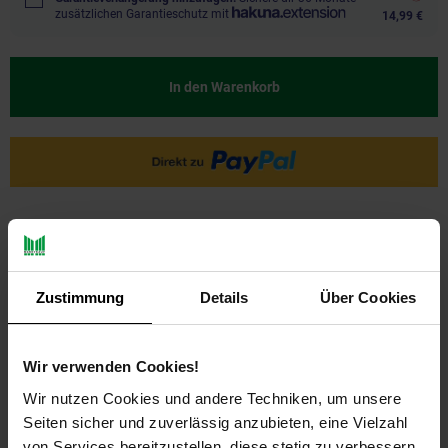
zusätzlichen Garantieschutz mit
14,99 €
In den Warenkorb
Ja, ich möchte ein Altgerät abgeben.
Zustimmung
Details
Über Cookies
Wir verwenden Cookies!
Wir nutzen Cookies und andere Techniken, um unsere
PAYBACK
Seiten sicher und zuverlässig anzubieten, eine Vielzahl
von Services bereitzustellen, diese stetig zu verbessern