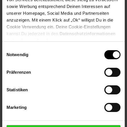
sowie Werbung entsprechend Deinen Interessen auf
Payback Punkte
Basis°Punkte:
25
unserer Homepage, Social Media und Partnerseiten
Extra°Punkte:
0
anzuzeigen. Mit einem Klick auf „Ok“ willigst Du in die
Cookie Verwendung ein. Deine Cookie-Einstellungen
kannst Du jederzeit in den
Datenschutzinformationen
Produktbeschreibung
ändern bzw. widerrufen.
Einwilligungsauswahl
Modernes Design für mehr Freude am Backen. Sehr leise,
Notwendig
leicht und extrem kraftvoll für angenehmes Arbeiten. Der sehr
kraftvolle Motor mit 500 W sorgt für beste Ergebnisse. Zwei
innovative, hocheffiziente Rührbesen (Fine Creamer) aus
Präferenzen
Edelstahl für optimale Schlag- und Rührergebnisse
Artikelnummer: 3092048000
Statistiken
EAN: 4242002556840
Artikel gehört zur Kategorie:
Mixer & Zerkleinerer
Marketing