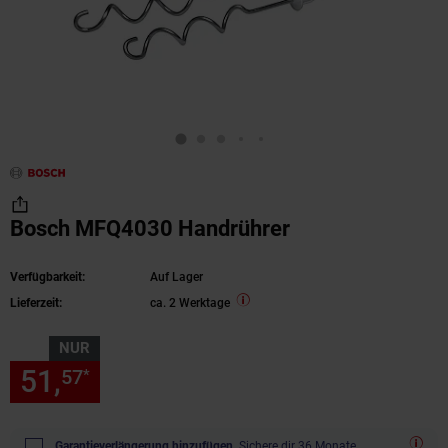
Bosch MFQ4030 Handrührer
Verfügbarkeit:
Auf Lager
Lieferzeit:
ca. 2 Werktage
NUR
51,
nur 51,
€ Sternchen Fußn
57
57
*
Garantieverlängerung hinzufügen.
Sichere dir 36 Monate