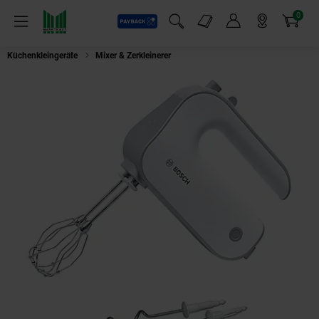
0
Payback
Markt-Angebote
Artikel
Menü
Suchfeld einblenden
Mein Konto
Markt finden
Warenkorb
Küchenkleingeräte
Mixer & Zerkleinerer
Bosch MFQ4030 Handrührer