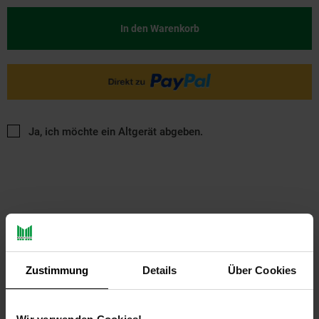
In den Warenkorb
Ja, ich möchte ein Altgerät abgeben.
PAYBACK
Zustimmung
Details
Über Cookies
Payback Punkte
Basis°Punkte:
23