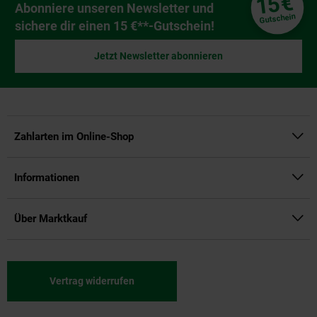
€
15
Newsletter Anmeldung
Abonniere unseren Newsletter und
Gutschein
sichere dir einen 15 €**-Gutschein!
Jetzt Newsletter abonnieren
Zahlarten im Online-Shop
Informationen
Über Marktkauf
Vertrag widerrufen