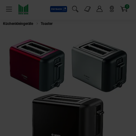
0
Payback
Markt-Angebote
Artikel
Menü
Suchfeld einblenden
Mein Konto
Markt finden
Warenkorb
Küchenkleingeräte
Toaster
Bosch TAT3P424DE Toaster Kompakt deep red 