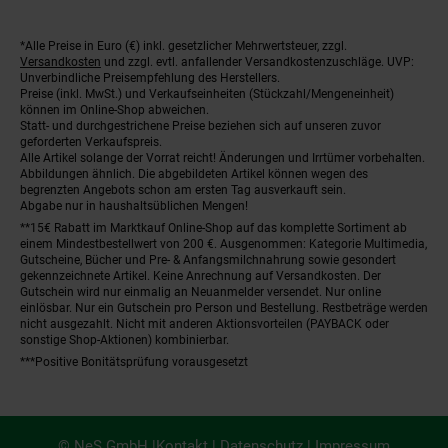
*Alle Preise in Euro (€) inkl. gesetzlicher Mehrwertsteuer, zzgl.
Fußnoten
Versandkosten
und zzgl. evtl. anfallender Versandkostenzuschläge. UVP:
Unverbindliche Preisempfehlung des Herstellers.
Preise (inkl. MwSt.) und Verkaufseinheiten (Stückzahl/Mengeneinheit)
können im Online-Shop abweichen.
Statt- und durchgestrichene Preise beziehen sich auf unseren zuvor
geforderten Verkaufspreis.
Alle Artikel solange der Vorrat reicht! Änderungen und Irrtümer vorbehalten.
Abbildungen ähnlich. Die abgebildeten Artikel können wegen des
begrenzten Angebots schon am ersten Tag ausverkauft sein.
Abgabe nur in haushaltsüblichen Mengen!
**15€ Rabatt im Marktkauf Online-Shop auf das komplette Sortiment ab
einem Mindestbestellwert von 200 €. Ausgenommen: Kategorie Multimedia,
Gutscheine, Bücher und Pre- & Anfangsmilchnahrung sowie gesondert
gekennzeichnete Artikel. Keine Anrechnung auf Versandkosten. Der
Gutschein wird nur einmalig an Neuanmelder versendet. Nur online
einlösbar. Nur ein Gutschein pro Person und Bestellung. Restbeträge werden
nicht ausgezahlt. Nicht mit anderen Aktionsvorteilen (PAYBACK oder
sonstige Shop-Aktionen) kombinierbar.
***Positive Bonitätsprüfung vorausgesetzt
© NeS GmbH |
Kontakt
|
Datenschutz
|
Impressum