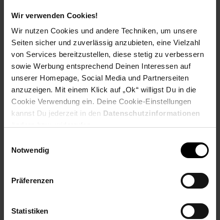
PAYBACK
Wir verwenden Cookies!
Wir nutzen Cookies und andere Techniken, um unsere
Seiten sicher und zuverlässig anzubieten, eine Vielzahl
Payback Punkte
Basis°Punkte:
36
von Services bereitzustellen, diese stetig zu verbessern
Extra°Punkte:
0
sowie Werbung entsprechend Deinen Interessen auf
unserer Homepage, Social Media und Partnerseiten
anzuzeigen. Mit einem Klick auf „Ok“ willigst Du in die
Produktbeschreibung
Cookie Verwendung ein. Deine Cookie-Einstellungen
kannst Du jederzeit in den
Datenschutzinformationen
Der kabellose Wasserkocher von Bosch im zeitlosen Design
ändern bzw. widerrufen.
ist auf gute Bedienbarkeit und Langlebigkeit ausgerichtet.
Einwilligungsauswahl
Notwendig
Er ist einhändig befüllbar und dank verdecktem Heizelement
einfach hygienisch zu reinigen.
Präferenzen
Die Wasserstandsanzeige unter dem Griff ermöglicht Links-
wie Rechtshändern das einfache Ablesen der benötigten
Wassermenge.
Statistiken