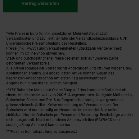
Vertrag widerrufen
*Alle Preise in Euro (€) inkl. gesetzlicher Mehrwertsteuer, zzgl.
Fußnoten
Versandkosten
und zzgl. evtl. anfallender Versandkostenzuschläge. UVP:
Unverbindliche Preisempfehlung des Herstellers.
Preise (inkl. MwSt.) und Verkaufseinheiten (Stückzahl/Mengeneinheit)
können im Online-Shop abweichen.
Statt- und durchgestrichene Preise beziehen sich auf unseren zuvor
geforderten Verkaufspreis.
Alle Artikel solange der Vorrat reicht! Änderungen und Irrtümer vorbehalten.
Abbildungen ähnlich. Die abgebildeten Artikel können wegen des
begrenzten Angebots schon am ersten Tag ausverkauft sein.
Abgabe nur in haushaltsüblichen Mengen!
**15€ Rabatt im Marktkauf Online-Shop auf das komplette Sortiment ab
einem Mindestbestellwert von 200 €. Ausgenommen: Kategorie Multimedia,
Gutscheine, Bücher und Pre- & Anfangsmilchnahrung sowie gesondert
gekennzeichnete Artikel. Keine Anrechnung auf Versandkosten. Der
Gutschein wird nur einmalig an Neuanmelder versendet. Nur online
einlösbar. Nur ein Gutschein pro Person und Bestellung. Restbeträge werden
nicht ausgezahlt. Nicht mit anderen Aktionsvorteilen (PAYBACK oder
sonstige Shop-Aktionen) kombinierbar.
***Positive Bonitätsprüfung vorausgesetzt