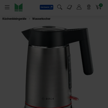
0
Payback
Markt-Angebote
Artikel
Menü
Suchfeld einblenden
Mein Konto
Markt finden
Warenkorb
Küchenkleingeräte
Wasserkocher
BOSCH TWK6M480 Wasserkocher (1,7 Lit