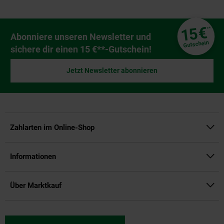
Fußzeile
€
15
**
Newsletter Anmeldung
Abonniere unseren Newsletter und
Gutschein
sichere dir einen 15 €**-Gutschein!
Jetzt Newsletter abonnieren
Zahlarten im Online-Shop
Informationen
Über Marktkauf