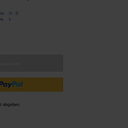
te:
21
te:
0
€ Sternchen Fußnote, Details am
ausverkauft
ät abgeben.