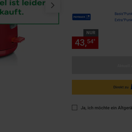
Payback Punkte
Basis°Punk
Extra°Punk
NUR
43,
nur 43,
54
54
*
Aktuell 
Ja, ich möchte ein Altger