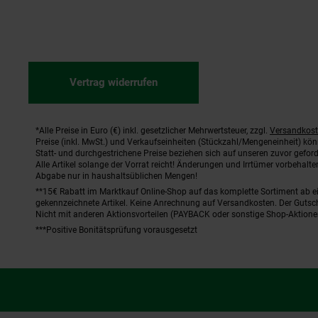
Vertrag widerrufen
*Alle Preise in Euro (€) inkl. gesetzlicher Mehrwertsteuer, zzgl.
Versandkos
Fußnoten
Preise (inkl. MwSt.) und Verkaufseinheiten (Stückzahl/Mengeneinheit) kö
Statt- und durchgestrichene Preise beziehen sich auf unseren zuvor geford
Alle Artikel solange der Vorrat reicht! Änderungen und Irrtümer vorbehal
Abgabe nur in haushaltsüblichen Mengen!
**15€ Rabatt im Marktkauf Online-Shop auf das komplette Sortiment ab 
gekennzeichnete Artikel. Keine Anrechnung auf Versandkosten. Der Gutsch
Nicht mit anderen Aktionsvorteilen (PAYBACK oder sonstige Shop-Aktione
***Positive Bonitätsprüfung vorausgesetzt