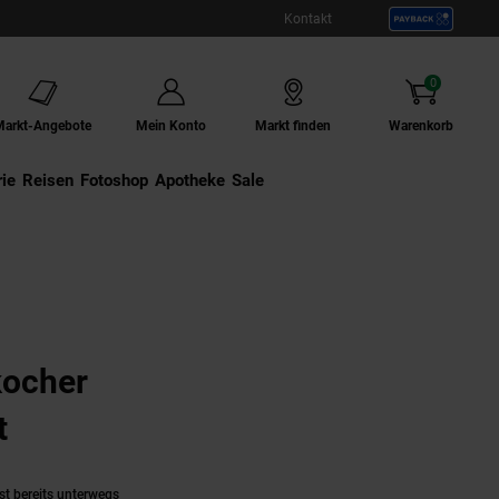
Kontakt
0
Artikel
Markt-Angebote
Mein Konto
Markt finden
Warenkorb
ie
Externer Link:
Reisen
Externer Link:
Fotoshop
Externer Link:
Apotheke
Sale
kocher
t
(Produkt aktuell ausverkauft)
st bereits unterwegs