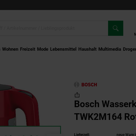
n
Wohnen
Freizeit
Mode
Lebensmittel
Haushalt
Multimedia
Droger
 Wasserkocher TWK2M164 Rot
Bosch Wasser
TWK2M164 Ro
Lieferzeit:
neue Ware i