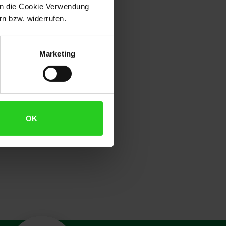
n.
 in die Cookie Verwendung
n bzw. widerrufen.
nfach abgehoben und
Marketing
ie. Die Wasserstandsanzeige
l.
rd stoppt der Wasserkocher
OK