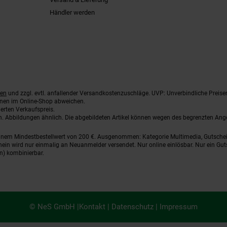
Händler werden
ten
und zzgl. evtl. anfallender Versandkostenzuschläge. UVP: Unverbindliche Preise
nnen im Online-Shop abweichen.
erten Verkaufspreis.
ten. Abbildungen ähnlich. Die abgebildeten Artikel können wegen des begrenzten An
einem Mindestbestellwert von 200 €. Ausgenommen: Kategorie Multimedia, Gutsche
ein wird nur einmalig an Neuanmelder versendet. Nur online einlösbar. Nur ein Gut
n) kombinierbar.
© NeS GmbH |
Kontakt
|
Datenschutz
|
Impressum