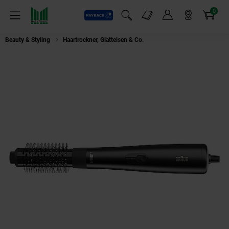
0
Payback
Markt-Angebote
Artikel
Menü
Suchfeld einblenden
Mein Konto
Markt finden
Warenkorb
Beauty & Styling
Haartrockner, Glätteisen & Co.
BRAUN AS4.2 Warmluftbü