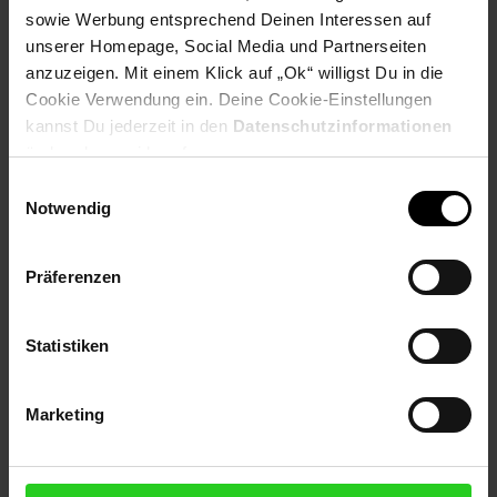
sowie Werbung entsprechend Deinen Interessen auf
unserer Homepage, Social Media und Partnerseiten
Payback Punkte
Basis°Punkte:
26
anzuzeigen. Mit einem Klick auf „Ok“ willigst Du in die
Extra°Punkte:
0
Cookie Verwendung ein. Deine Cookie-Einstellungen
kannst Du jederzeit in den
Datenschutzinformationen
ändern bzw. widerrufen.
Produktbeschreibung
Einwilligungsauswahl
Notwendig
Die BRAUN AS4.2 Warmluftbürste ist ein vielseitiges Styling-
Werkzeug, das Ihnen hilft, mühelos professionelle Frisuren zu
kreieren. Mit einer Leistung von 1.000 Watt bietet sie
Präferenzen
ausreichend Power für effizientes Styling.
Artikelnummer: 3095227000
Statistiken
EAN: 3030050188950
Artikel gehört zur Kategorie:
Haartrockner, Glätteisen & Co.
Marketing
Versandinformationen