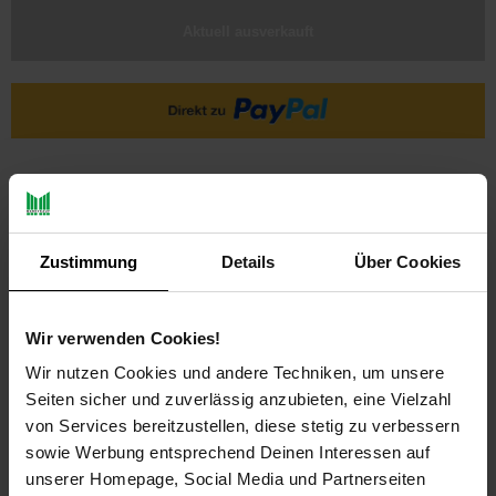
Aktuell ausverkauft
Ja, ich möchte ein Altgerät abgeben.
Zustimmung
Details
Über Cookies
Wir verwenden Cookies!
Wir nutzen Cookies und andere Techniken, um unsere
PAYBACK
Seiten sicher und zuverlässig anzubieten, eine Vielzahl
von Services bereitzustellen, diese stetig zu verbessern
sowie Werbung entsprechend Deinen Interessen auf
Payback Punkte
Basis°Punkte:
42
unserer Homepage, Social Media und Partnerseiten
Extra°Punkte:
0