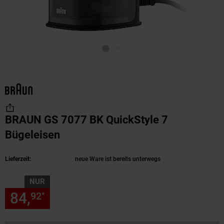
BRAUN GS 7077 BK QuickStyle 7
Bügeleisen
(Produkt aktuell ausverkauft)
Lieferzeit:
neue Ware ist bereits unterwegs
NUR
84,
nur 84,
€ Sternchen Fußn
92
92
*