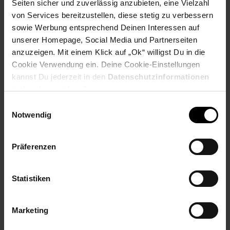
Seiten sicher und zuverlässig anzubieten, eine Vielzahl
PAYBACK
von Services bereitzustellen, diese stetig zu verbessern
sowie Werbung entsprechend Deinen Interessen auf
unserer Homepage, Social Media und Partnerseiten
Payback Punkte
Basis°Punkte:
44
Extra°Punkte:
0
anzuzeigen. Mit einem Klick auf „Ok“ willigst Du in die
Cookie Verwendung ein. Deine Cookie-Einstellungen
kannst Du jederzeit in den
Datenschutzinformationen
ändern bzw. widerrufen.
Produktbeschreibung
Einwilligungsauswahl
Notwendig
Braun Satin Hair 7 SensoDryer. Der professionelle
Haartrockner, der automatisch die Temperatur anpasst. Der
eingebaute Sensor misst die Temperatur 600 x pro Minute und
Präferenzen
der Haartrockner passt sie sofort auf das optimale Niveau an.
Dadurch wird verhindert, dass der Haartrockner überhitzt und
das Haar geschädigt wird.
Statistiken
Artikelnummer: 3094157000
EAN: 3030050182231
Marketing
Artikel gehört zur Kategorie:
Haartrockner, Glätteisen & Co.