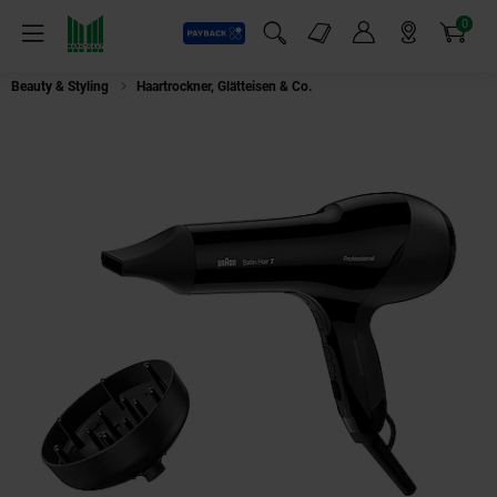
0
Payback
Markt-Angebote
Artikel
Menü
Suchfeld einblenden
Mein Konto
Markt finden
Warenkorb
Beauty & Styling
Haartrockner, Glätteisen & Co.
BRAUN Haartrockner 7 