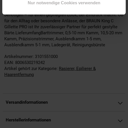
Nur notwendige Cookies verwenden
5-1 mm• Ladegerät• ReinigungsbürsteDieses hochwertige Set
bietet alles, was Sie für eine professionelle Bartpflege
benötigen – für einen gepflegten Look, der Eindruck macht. Ob
für den Alltag oder besondere Anlässe, der BRAUN King C
Gillette PRO ist Ihr zuverlässiger Partner für perfekt gestylte
Bärte.LieferumfangBarttrimmer, 0,5-10 mm Kamm, 10,5-20 mm
Kamm, Präzisionstrimmer, Ausblendkamm 1-5 mm,
Ausblendkamm 5-1 mm, Ladegerät, Reinigungsbürste
Artikelnummer: 3101551000
EAN: 8006530219242
Artikel gehört zur Kategorie:
Rasierer, Epilierer &
Haarentfernung
Versandinformationen
Herstellerinformationen