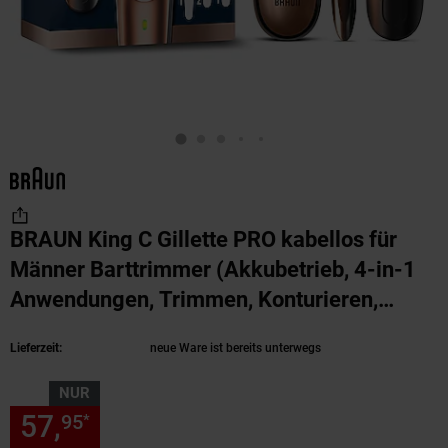
BRAUN King C Gillette PRO kabellos für
Männer Barttrimmer (Akkubetrieb, 4-in-1
Anwendungen, Trimmen, Konturieren,
Ausblenden, Detailarbeiten, Präzisionsrad,
Lieferzeit:
neue Ware ist bereits unterwegs
40 Längeneinstellungen, verstellbare
Kämme, enthält 1 Trimmer, 1 Detailtrimmer,
NUR
4 Kämme, 1 Reinigun
(Produkt aktuell ausver
57,
nur 57,
€ Sternchen Fußn
95
95
*