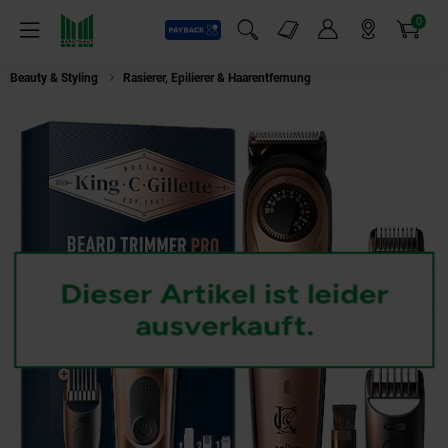
0
Payback
Markt-Angebote
Artikel
Menü
Suchfeld einblenden
Mein Konto
Markt finden
Warenkorb
Beauty & Styling
Rasierer, Epilierer & Haarentfernung
BRAUN King C Gillett