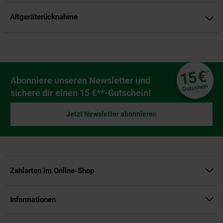
Altgeräterücknahme
Fußzeile
€
15
**
Newsletter Anmeldung
Abonniere unseren Newsletter und
Gutschein
sichere dir einen 15 €**-Gutschein!
Jetzt Newsletter abonnieren
Zahlarten im Online-Shop
Informationen