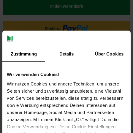
In den Warenkorb
Zustimmung
Details
Über Cookies
Wir verwenden Cookies!
Wir nutzen Cookies und andere Techniken, um unsere
PAYBACK
Seiten sicher und zuverlässig anzubieten, eine Vielzahl
von Services bereitzustellen, diese stetig zu verbessern
sowie Werbung entsprechend Deinen Interessen auf
Payback Punkte
Basis°Punkte:
20
unserer Homepage, Social Media und Partnerseiten
Extra°Punkte:
0
anzuzeigen. Mit einem Klick auf „Ok“ willigst Du in die
Cookie Verwendung ein. Deine Cookie-Einstellungen