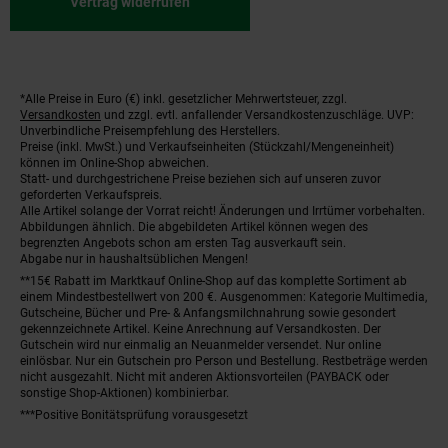
Vertrag widerrufen
*Alle Preise in Euro (€) inkl. gesetzlicher Mehrwertsteuer, zzgl.
Fußnoten
Versandkosten
und zzgl. evtl. anfallender Versandkostenzuschläge. UVP:
Unverbindliche Preisempfehlung des Herstellers.
Preise (inkl. MwSt.) und Verkaufseinheiten (Stückzahl/Mengeneinheit)
können im Online-Shop abweichen.
Statt- und durchgestrichene Preise beziehen sich auf unseren zuvor
geforderten Verkaufspreis.
Alle Artikel solange der Vorrat reicht! Änderungen und Irrtümer vorbehalten.
Abbildungen ähnlich. Die abgebildeten Artikel können wegen des
begrenzten Angebots schon am ersten Tag ausverkauft sein.
Abgabe nur in haushaltsüblichen Mengen!
**15€ Rabatt im Marktkauf Online-Shop auf das komplette Sortiment ab
einem Mindestbestellwert von 200 €. Ausgenommen: Kategorie Multimedia,
Gutscheine, Bücher und Pre- & Anfangsmilchnahrung sowie gesondert
gekennzeichnete Artikel. Keine Anrechnung auf Versandkosten. Der
Gutschein wird nur einmalig an Neuanmelder versendet. Nur online
einlösbar. Nur ein Gutschein pro Person und Bestellung. Restbeträge werden
nicht ausgezahlt. Nicht mit anderen Aktionsvorteilen (PAYBACK oder
sonstige Shop-Aktionen) kombinierbar.
***Positive Bonitätsprüfung vorausgesetzt