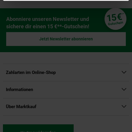
Fußzeile
€
15
**
Newsletter Anmeldung
Abonniere unseren Newsletter und
Gutschein
sichere dir einen 15 €**-Gutschein!
Jetzt Newsletter abonnieren
Zahlarten im Online-Shop
Informationen
Über Marktkauf