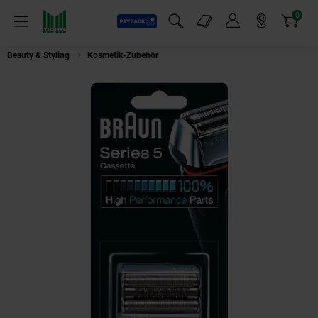
0
Payback
Markt-Angebote
Artikel
Menü
Suchfeld einblenden
Mein Konto
Markt finden
Warenkorb
Beauty & Styling
Kosmetik-Zubehör
BRAUN Kombipack KP 52S Silber