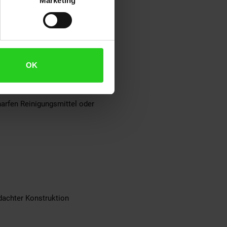
Marketing
hten. Es bildet äußerst harte
OK
arfen Reinigungsmittel oder
hdachter Konstruktion