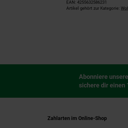
EAN: 4255632586231
Artikel gehört zur Kategorie:
Woh
Fußzeile
Abonniere unsere
Newsletter Anmeldu
sichere dir einen
Zahlarten im Online-Shop