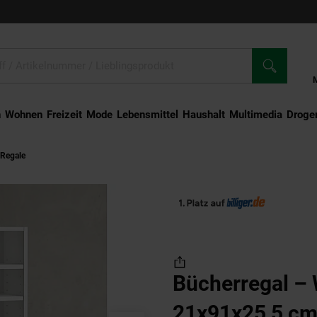
n
Wohnen
Freizeit
Mode
Lebensmittel
Haushalt
Multimedia
Droger
 Regale
Bücherregal – Weiß, 21x91x25,5 cm, 6 Fächer, schmal, Flur/Kinderzimm
Bücherregal – 
21x91x25,5 cm,