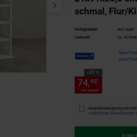
schmal, Flur/
Verfügbarkeit:
Auf Lager
Lieferzeit:
ca. 15 Werk
Payback Punkte
Basis°Punk
Extra°Punk
Sie Sparen 37 Prozent,
-37 %
74,
Sie Spare
95
*
*
UVP
120,
00
UVP : 120,
00
€
Garantieverlängerung hinzufü
zusätzlichen Garantieschutz 
In den