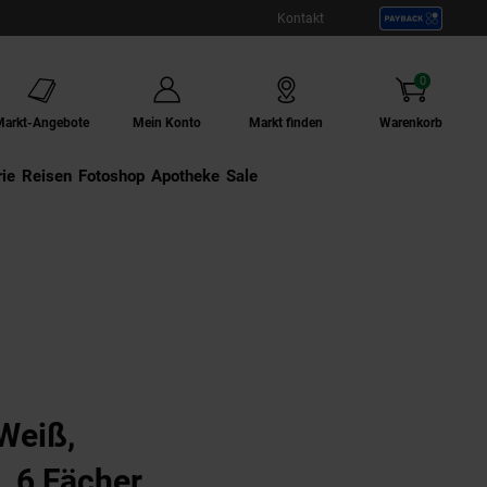
Kontakt
0
Artikel
Markt-Angebote
Mein Konto
Markt finden
Warenkorb
ie
Externer Link:
Reisen
Externer Link:
Fotoshop
Externer Link:
Apotheke
Sale
er
Weiß,
 6 Fächer,