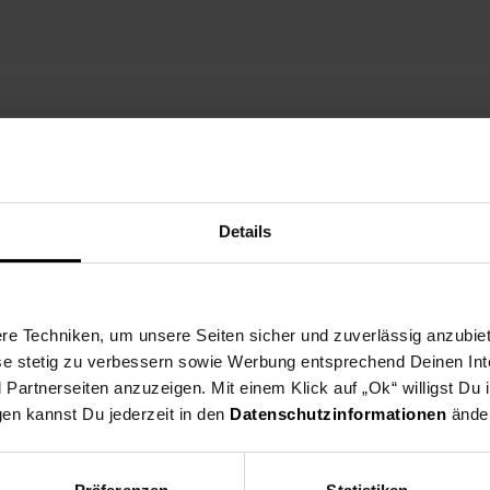
T): 18 x 20 cm
ich individuell einstellen
Details
e Techniken, um unsere Seiten sicher und zuverlässig anzubiet
ese stetig zu verbessern sowie Werbung entsprechend Deinen In
nde Oberfläche dank der Melaminharz-Beschichtung
artnerseiten anzuzeigen. Mit einem Klick auf „Ok“ willigst Du
roßzügigen Stauraum für z. B. Bücher
gen kannst Du jederzeit in den
Datenschutzinformationen
änder
ptimalen Stand und schützen Ihren Boden vor Kratzern