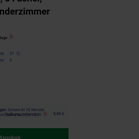
Kinderzimmer
tage
te:
37
te:
0
n 37 Prozent, 74,
€ Sternchen F
95
gen.
Sichere dir 36 Monate
9,99 €
mit
 Warenkorb