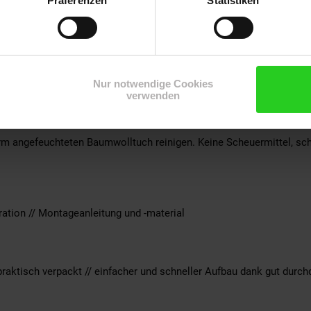
Präferenzen
Statistiken
tte, melaminharzbeschichtet
schichtung
und seiner Eigenschaften ein idealer Werkstoff um Möbel zu beschic
Nur notwendige Cookies
ist dabei wasserabweisend und fettfest.
verwenden
m angefeuchteten Baumwolltuch reinigen. Keine Scheuermittel, sch
ation // Montageanleitung und -material
praktisch verpackt // einfacher und schneller Aufbau dank gut durc