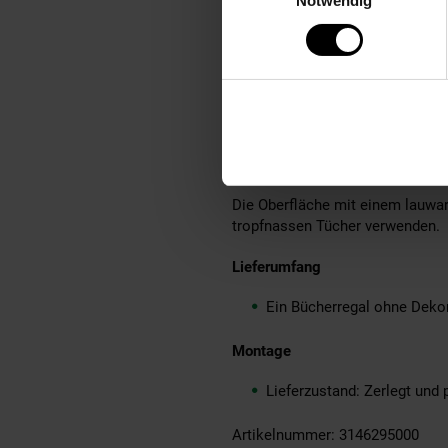
Notwendig
Komplettes Regal: Spanpla
Information zur Melaminharzbe
Das Kunstharz Melamin ist aufgr
und kratzfeste Oberflächen und 
Pflegehinweise
Die Oberfläche mit einem lauwar
tropfnassen Tücher verwenden.
Lieferumfang
Ein Bücherregal ohne Dekor
Montage
Lieferzustand: Zerlegt und 
Artikelnummer: 3146295000